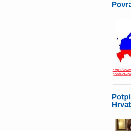
Povra
http://www.
product=2
Potpi
Hrvat