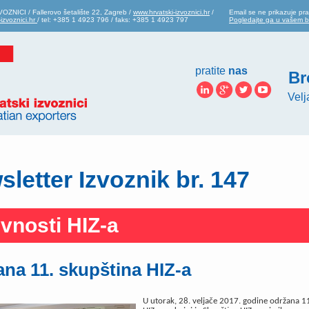
ZNICI / Fallerovo šetalište 22, Zagreb /
www.hrvatski-izvoznici.hr
/
Email se ne prikazuje pra
izvoznici.hr
/ tel: +385 1 4923 796 / faks: +385 1 4923 797
Pogledajte ga u vašem 
pratite
nas
Br
Velj
letter Izvoznik br. 147
ivnosti HIZ-a
na 11. skupština HIZ-a
U utorak, 28. veljače 2017. godine održana 1