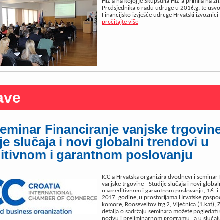
HIZ-a na kojoj je Skupština HIZ-a primila na zn
Predsjednika o radu udruge u 2016.g. te usvoj
Financijsko izvješće udruge Hrvatski izvoznici
pročitajte više
ave
eminar Financiranje vanjske trgovine
je slučaja i novi globalni trendovi u
itivnom i garantnom poslovanju
ICC-a Hrvatska organizira dvodnevni seminar 
vanjske trgovine - Studije slučaja i novi global
u akreditivnom i garantnom poslovanju, 16. i 
2017. godine, u prostorijama Hrvatske gospo
komore, Rooseveltov trg 2, Vijećnica (1.kat), 
detalja o sadržaju seminara možete pogledat
pozivu i preliminarnom programu , a u slučaju