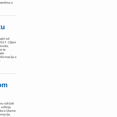
entima u
tu
ajni od
2017. Ciljevi
izvoda,
e te
ete
nformacija o
e
nom
vu održati
 svibnja
ktora Glavne
romocija