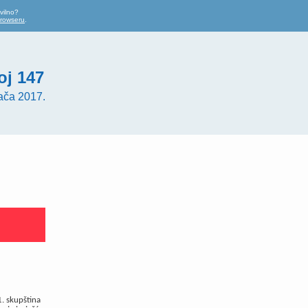
vilno?
browseru
.
oj 147
ača 2017.
1. skupština