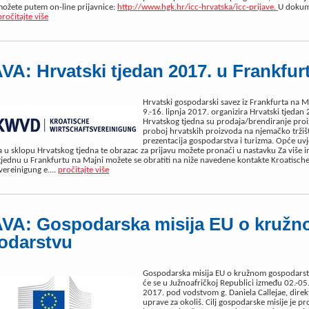
 možete putem on-line prijavnice:
http://www.hgk.hr/icc-hrvatska/icc-prijave.
U dokum
pročitajte više
A: Hrvatski tjedan 2017. u Frankfur
Hrvatski gospodarski savez iz Frankfurta na M
9.-16. lipnja 2017. organizira Hrvatski tjedan 
Hrvatskog tjedna su prodaja/brendiranje pro
proboj hrvatskih proizvoda na njemačko tržišt
prezentacija gospodarstva i turizma. Opće uvj
a u sklopu Hrvatskog tjedna te obrazac za prijavu možete pronaći u nastavku Za više i
jednu u Frankfurtu na Majni možete se obratiti na niže navedene kontakte Kroatisch
ereinigung e....
pročitajte više
VA: Gospodarska misija EU o kruž
odarstvu
Gospodarska misija EU o kružnom gospodarst
će se u Južnoafričkoj Republici između 02.-05.
2017. pod vodstvom g. Daniela Callejae, dire
uprave za okoliš. Cilj gospodarske misije je p