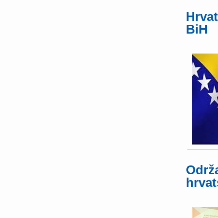
Hrvat
BiH
Održa
hrvat