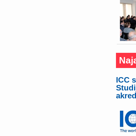
Naj
ICC s
Studi
akred