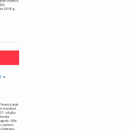
anje izvješće
ila
 za 2016.g.
 -
Financiranje
ni trendovi
17. ožujka
darske
Zagreb. Više
i u samom
 interesa