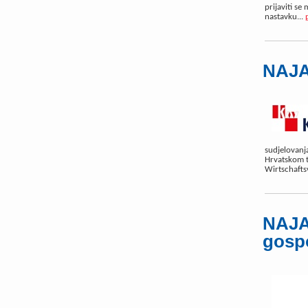
prijaviti se
nastavku...
NAJAV
sudjelovanj
Hrvatskom t
Wirtschaftsv
NAJA
gosp