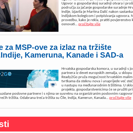
Ugovor o gospodarskoj suradnji otvara i proš
područja za jačanje gospodarske suradnje Hrv
Indije, izjavila je Martina Dalić nakon sastank
indijskom kolegicom i potpisivanja ugovora. 
provedbu, kako je rekla, pratiti povjerenstvo 
osnovati...
pročitajte više
ke za MSP-ove za izlaz na tržište
,Indije, Kameruna, Kanade i SAD-a
Hrvatska gospodarska komora, u suradnji s jo
partnera iz devet europskih zemalja, u sklopu
Ready2Go pruža mogućnost hrvatskim malim 
tvrtkama da steknu nova i unaprijede već ste
u nastupu na međunarodnim tržištima. U skl
projekta, gospodarstvenicima će se pružiti pril
zdane poslovne partnere i s njima se susretnu na organiziranim poslovnim razgovor
ećih tržišta. Odabrana treća tržišta su Čile, Indija, Kamerun, Kanada...
pročitajte više
sti