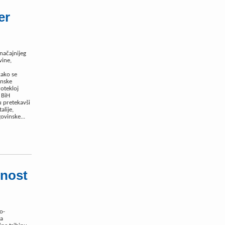
er
značajnijeg
vine,
kako se
inske
rotekloj
 BiH
u pretekavši
alije,
ovinske...
tnost
o-
ja