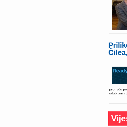
Prili
Čilea
pronađu pou
odabranih tr
Vije