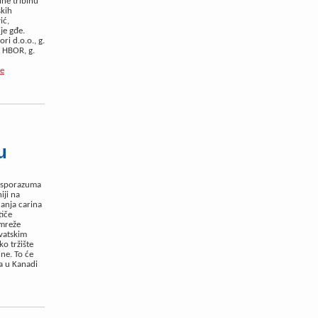
ine tribinu
skih
ić,
je gđe.
ri d.o.o., g.
, HBOR, g.
še
u
g sporazuma
iji na
danja carina
tiče
 mreže
rvatskim
o tržište
lne. To će
a u Kanadi