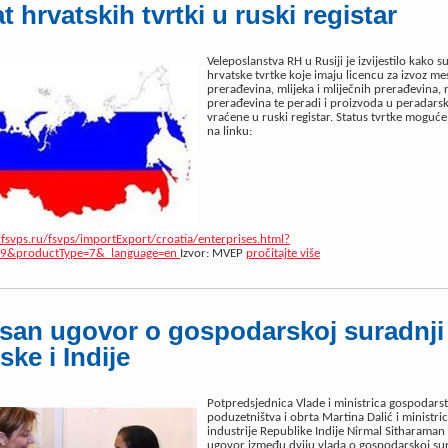
t hrvatskih tvrtki u ruski registar
Veleposlanstva RH u Rusiji je izvijestilo kako s
hrvatske tvrtke koje imaju licencu za izvoz me
prerađevina, mlijeka i mliječnih prerađevina, ri
prerađevina te peradi i proizvoda u peradarsko
vraćene u ruski registar. Status tvrtke moguće 
na linku:
fsvps.ru/fsvps/importExport/croatia/enterprises.html?
49&productType=7&_language=en
Izvor: MVEP
pročitajte više
san ugovor o gospodarskoj suradnji
ske i Indije
Potpredsjednica Vlade i ministrica gospodarst
poduzetništva i obrta Martina Dalić i ministric
industrije Republike Indije Nirmal Sitharaman
ugovor između dviju vlada o gospodarskoj sur