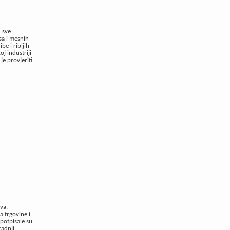
u sve
sa i mesnih
be i ribljih
j industriji
je provjeriti
va,
a trgovine i
 potpisale su
adnji.