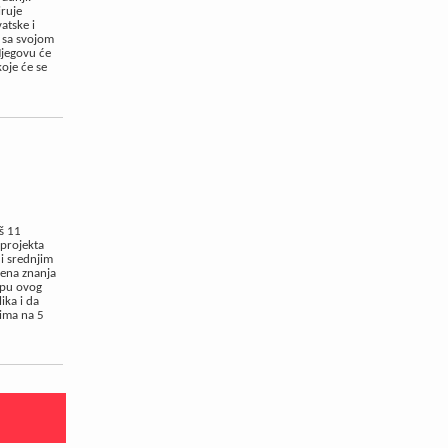
iruje
atske i
a sa svojom
Njegovu će
koje će se
š 11
 projekta
i srednjim
čena znanja
opu ovog
ika i da
ima na 5