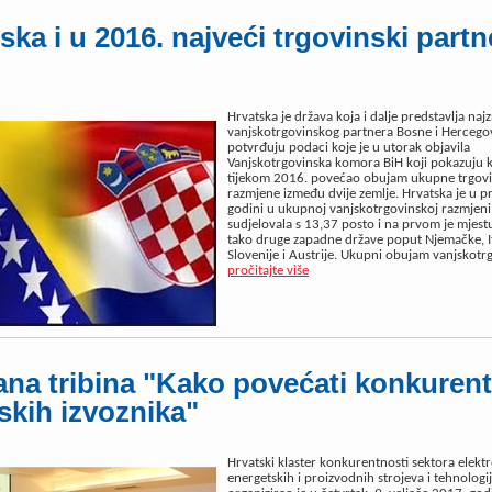
ska i u 2016. najveći trgovinski partn
Hrvatska je država koja i dalje predstavlja naj
vanjskotrgovinskog partnera Bosne i Hercego
potvrđuju podaci koje je u utorak objavila
Vanjskotrgovinska komora BiH koji pokazuju 
tijekom 2016. povećao obujam ukupne trgov
razmjene između dvije zemlje. Hrvatska je u p
godini u ukupnoj vanjskotrgovinskoj razmjeni
sudjelovala s 13,37 posto i na prvom je mjest
tako druge zapadne države poput Njemačke, It
Slovenije i Austrije. Ukupni obujam vanjskotrg
pročitajte više
na tribina "Kako povećati konkuren
skih izvoznika"
Hrvatski klaster konkurentnosti sektora elektr
energetskih i proizvodnih strojeva i tehnologi