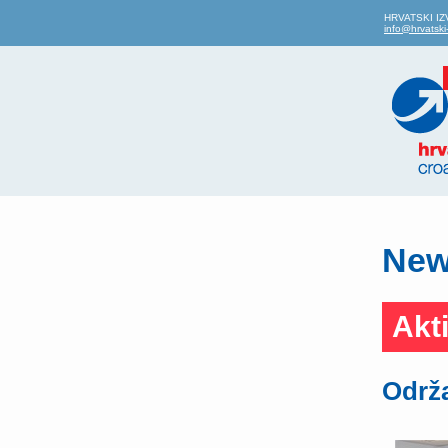
HRVATSKI IZVO
info@hrvatski-
News
Akt
Održa