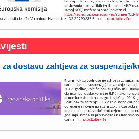
koncepta kružnog gospodarstva, te internacio
poslovanja kako velikih tvrtki, tako i MSP-ova.
samoj misiji možete pronaći poveznici:
https://ec.europa.eu/eusurvey/runner/CEMS
a za misiju je gđa. Veronique Hyeulle tel: +32 22990235 E-mail:...
pročitajte više
vijesti
 za dostavu zahtjeva za suspenzije/k
Krajnji rok za podnošenje zahtjeva za sniženj
carina (tarifne suspenzije) i otvaranje kvota je
2017. godine, koje će po usuglašavanju stavo
članica i Europske komisije (EK ) nakon propi
procedure stupiti na snagu 1. siječnja 2018. 
Postupak za sniženje ili ukidanje stope carine
određene sirovine na razini EU-a može pokren
pojedinačni proizvođač pod uvjetom da: proc
godišnja ušteda za proizvođača na ime oslob
carine (ili...
pročitajte više