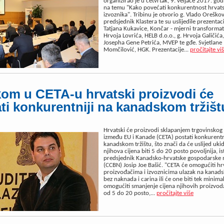
organizirao je u četvrtak, 9. veljače 2017. god
na temu "Kako povećati konkurentnost hrvat
izvoznika". Tribinu je otvorio g. Vlado Oreškov
predsjednik Klastera te su uslijedile prezentaci
Tatjana Kukavice, Končar - mjerni transformato
Hrvoja Lovrića, HELB d.o.o., g. Hrvoja Galičića
Josepha Gene Petrića, MVEP te gđe. Svjetlane
Momčilović, HGK. Prezentacije...
pročitajte vi
om u CETA-u hrvatski proizvodi će
ti konkurentniji na kanadskom tržišt
Hrvatski će proizvodi sklapanjem trgovinsko
između EU i Kanade (CETA) postati konkurentn
kanadskom tržištu, što znači da će uslijed uki
njihova cijena biti 5 do 20 posto povoljnija, is
predsjednik Kanadsko-hrvatske gospodarske
(CCBN) Josip Joe Bašić. "CETA će omogućiti h
proizvođačima i izvoznicima ulazak na kanadsk
bez naknada i carina ili će one biti tek minima
omogućiti smanjenje cijena njihovih proizvod
od 5 do 20 posto,...
pročitajte više