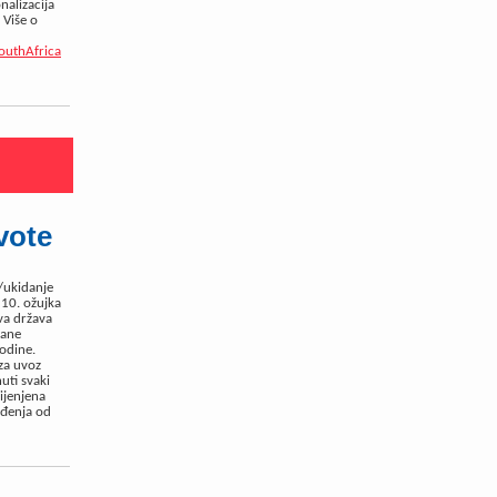
nalizacija
 Više o
outhAfrica
vote
e/ukidanje
 10. ožujka
va država
sane
godine.
 za uvoz
uti svaki
ijenjena
ođenja od