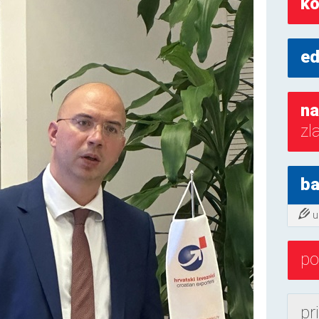
ko
ed
na
zl
ba
u
po
pr