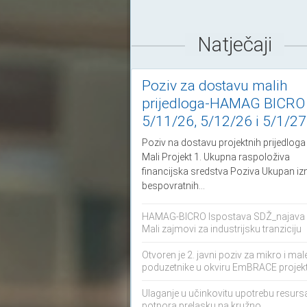
Natječaji
Poziv za dostavu malih
prijedloga-HAMAG BICRO
5/11/26, 5/12/26 i 5/1/27
Poziv na dostavu projektnih prijedloga
Mali Projekt 1. Ukupna raspoloživa
financijska sredstva Poziva Ukupan i
bespovratnih...
HAMAG-BICRO Ispostava SDŽ_najava 
Mali zajmovi za industrijsku tranziciju
Otvoren je 2. javni poziv za mikro i mal
poduzetnike u okviru EmBRACE projek
Ulaganje u učinkovitu upotrebu resursa
potpora prelasku na kružno