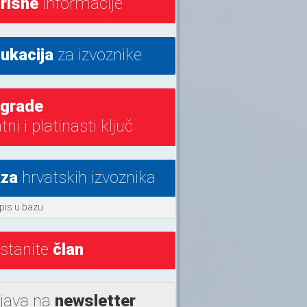
risne
informacije
ukacija
za izvoznike
grade
atni i platinasti ključ
za
hrvatskih izvoznika
pis u bazu
stanite
član
ijava na
newsletter