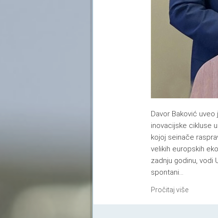
Davor Baković uveo j
inovacijske cikluse 
kojoj seinače raspr
velikih europskih ek
zadnju godinu, vodi U
spontani...
Pročitaj više