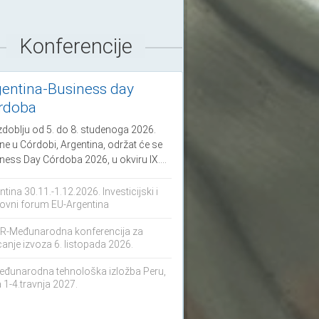
Konferencije
gentina-Business day
rdoba
zdoblju od 5. do 8. studenoga 2026.
ne u Córdobi, Argentina, održat će se
ness Day Córdoba 2026, u okviru IX....
ntina 30.11.-1.12.2026. Investicijski i
ovni forum EU-Argentina
-Međunarodna konferencija za
canje izvoza 6. listopada 2026.
eđunarodna tehnološka izložba Peru,
 1-4.travnja 2027.