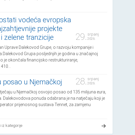
 postati vodeća evropska
ajzahtjevnije projekte
29.
srpanj
i zelene tranzicije
2026.
an Uprave Dalekovod Grupe, o razvoju kompanije i
.Dalekovod Grupa posljednjih je godina u značajnoj
o je okončala financijsko restrukturiranje,
 410...
28.
srpanj
 posao u Njemačkoj
2026.
tječaju u Njemačkoj osvojio posao od 135 milijuna eura,
vrtka. Dalekovodova ponuda odabrana je na natječaju koji je
perator prijenosnog sustava Tennet, za zamjenu
i iz kategorije