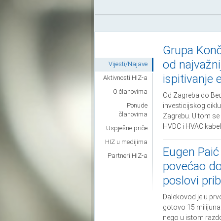
Grupa Konča
od najvažni
Vijesti/Najave
ispitivanje
Aktivnosti HIZ-a
O članovima
Od Zagreba do Bed
Ponude
investicijskog ci
članovima
Zagrebu. U tom se 
HVDC i HVAC kabels
Uspješne priče
HIZ u medijima
Eugen Paić
Partneri HIZ-a
povećao do
poslovi prib
Dalekovod je u prv
gotovo 15 milijuna 
nego u istom razdo