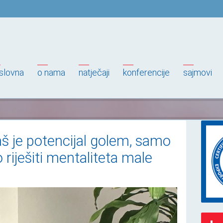
slovna
o nama
natječaji
konferencije
sajmovi
aš je potencijal golem, samo
riješiti mentaliteta male