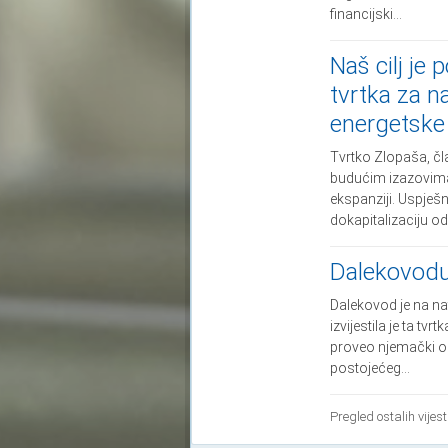
financijski...
Naš cilj je
tvrtka za n
energetske 
Tvrtko Zlopaša, čl
budućim izazovima
ekspanziji. Uspješn
dokapitalizaciju od
Dalekovodu
Dalekovod je na na
izvijestila je ta t
proveo njemački o
postojećeg...
Pregled ostalih vijest