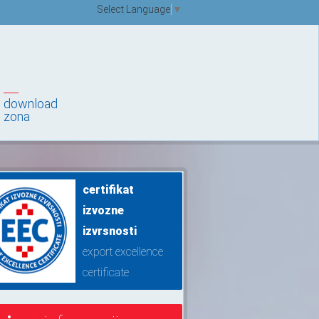
Select Language
▼
download
zona
certifikat
izvozne
izvrsnosti
export excellence
certificate