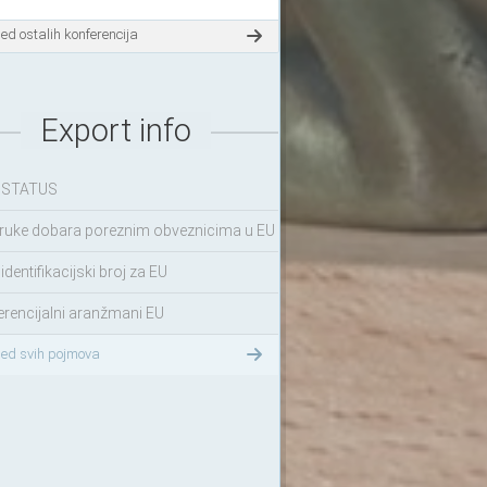
ed ostalih konferencija
Export info
 STATUS
ruke dobara poreznim obveznicima u EU
identifikacijski broj za EU
erencijalni aranžmani EU
led svih pojmova