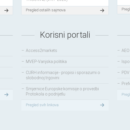
Pregl
Pregled ostalih sajmova
Korisni portali
–
Access2markets
–
AEO
–
MVEP-Vanjska politika
–
Ispo
–
CURH informacije - propisi i sporazumi o
–
PDV 
slobodnoj trgovini
–
Pref
–
Smjernice Europske komisije o provedbi
Protokola o podrijetlu
Preg
Pregled svih linkova