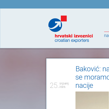
na
Baković: n
se moramo 
25.
nacije
srpanj
2026.