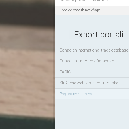
gospodarstvo-biootpad
Pregled ostalih natječaja
Export portali
–
Canadian International trade database
–
Canadian Importers Database
–
TARIC
–
Službene web stranice Europske unije
Pregled svih linkova