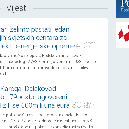
Vijesti
r: želimo postati jedan
jih svjetskih centara za
4.
kolovoz
 elektroenergetske opreme
2026.
ekovčine Novi objekt u Bedekovčini nastavak je
klusa započetog LAVESP-om 1, otvorenim 2023. godine u
laboratoriju primarno provode dugotrajna ispitivanja
kih...
 Karega: Dalekovod
bit 79posto, ugovoreni
30.
srpanj
ližili se 600milijuna eura
2026.
om polugodištu ove godine ostvario neto dobit od
eura, što je 79 posto, odnosno 6,6 milijuna eura više
blju prošle godine, pokazuje konsolidirani nerevidirani