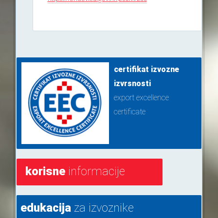
certifikat izvozne
izvrsnosti
export excellence
certificate
korisne
informacije
edukacija
za izvoznike