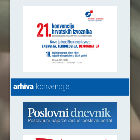
arhiva
konvencija