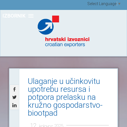
Select Language
▼
IZBORNIK
Ulaganje u učinkovitu
upotrebu resursa i
potpora prelasku na
kružno gospodarstvo-
biootpad
12.
2025.
kolovoz