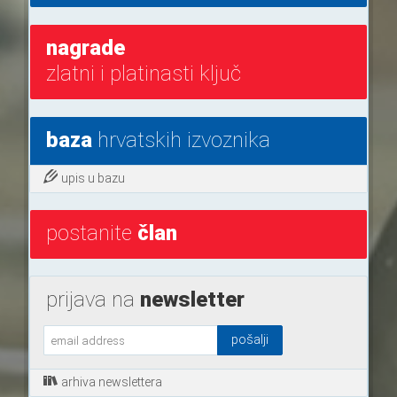
nagrade
zlatni i platinasti ključ
baza
hrvatskih izvoznika
upis u bazu
postanite
član
prijava na
newsletter
arhiva newslettera