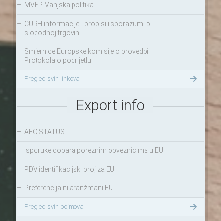
–
MVEP-Vanjska politika
–
CURH informacije - propisi i sporazumi o
slobodnoj trgovini
–
Smjernice Europske komisije o provedbi
Protokola o podrijetlu
Pregled svih linkova
Export info
–
AEO STATUS
–
Isporuke dobara poreznim obveznicima u EU
–
PDV identifikacijski broj za EU
–
Preferencijalni aranžmani EU
Pregled svih pojmova