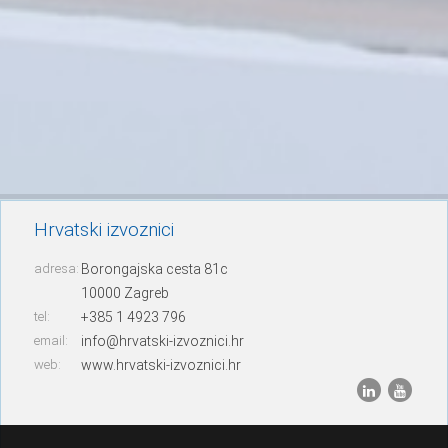
Hrvatski izvoznici
adresa:
Borongajska cesta 81c
10000 Zagreb
tel:
+385 1 4923 796
email:
info@hrvatski-izvoznici.hr
web:
www.hrvatski-izvoznici.hr