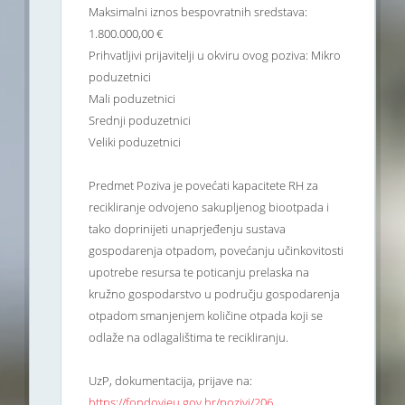
Maksimalni iznos bespovratnih sredstava:
1.800.000,00 €
Prihvatljivi prijavitelji u okviru ovog poziva: Mikro
poduzetnici
Mali poduzetnici
Srednji poduzetnici
Veliki poduzetnici
Predmet Poziva je povećati kapacitete RH za
recikliranje odvojeno sakupljenog biootpada i
tako doprinijeti unaprjeđenju sustava
gospodarenja otpadom, povećanju učinkovitosti
upotrebe resursa te poticanju prelaska na
kružno gospodarstvo u području gospodarenja
otpadom smanjenjem količine otpada koji se
odlaže na odlagalištima te recikliranju.
UzP, dokumentacija, prijave na:
https://fondovieu.gov.hr/pozivi/206