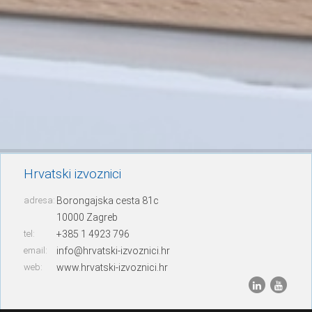
Hrvatski izvoznici
adresa:
Borongajska cesta 81c
10000 Zagreb
tel:
+385 1 4923 796
email:
info@hrvatski-izvoznici.hr
web:
www.hrvatski-izvoznici.hr