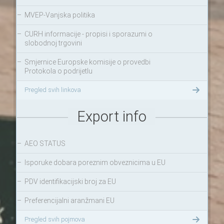
–
MVEP-Vanjska politika
–
CURH informacije - propisi i sporazumi o
slobodnoj trgovini
–
Smjernice Europske komisije o provedbi
Protokola o podrijetlu
Pregled svih linkova
Export info
–
AEO STATUS
–
Isporuke dobara poreznim obveznicima u EU
–
PDV identifikacijski broj za EU
–
Preferencijalni aranžmani EU
Pregled svih pojmova