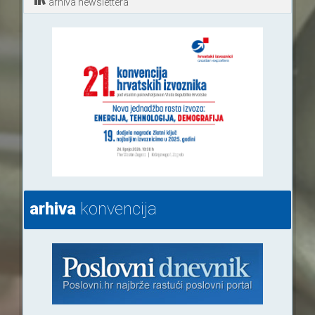
arhiva newslettera
arhiva
konvencija