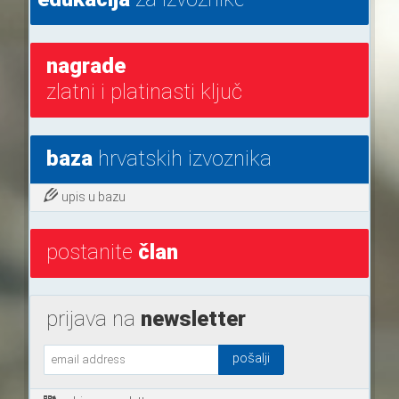
nagrade
zlatni i platinasti ključ
baza
hrvatskih izvoznika
upis u bazu
postanite
član
prijava na
newsletter