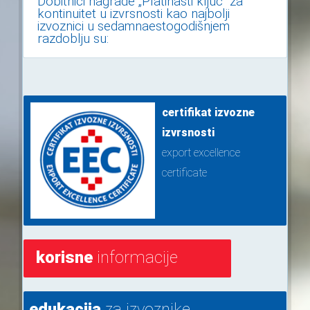
Dobitnici nagrade „Platinasti ključ“ za
kontinuitet u izvrsnosti kao najbolji
izvoznici u sedamnaestogodišnjem
razdoblju su:
certifikat izvozne
izvrsnosti
export excellence
certificate
korisne
informacije
edukacija
za izvoznike