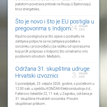
paketom povećava pritisak na Rusiju (i Bjelorusiju)
kroz energetske,...
Što je novo i što je EU postigla u
24.
ožujak
pregovorima s Indijom
2026.
Ključno postignuće je što izjava o podrijetlu ne
zahtijeva potpis te se ne zahtijeva podatke o
izvozniku i proizvođaču (za razliku od sporazuma
koji je UK potpisao s Indijom) što smatramo vrlo
pozitivnim ishodom. Međutim,...
Održana 31. skupština udruge
3.
ožujak
Hrvatski izvoznici
2026.
U ponedjeljak, 23. veljače 2026. godine, s početkom u
12:00 sati, u sjedištu KONČAR-Elektroindustrija d.d.,
Fallerovo šetalište 22, 11. kat, u Zagrebu, održana je
31. skupština Hrvatskih izvoznika. Prisutni
skupštinari prilikom...