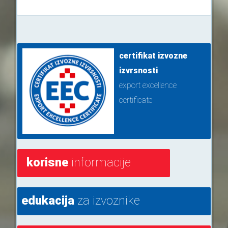
certifikat izvozne
izvrsnosti
export excellence
certificate
korisne
informacije
edukacija
za izvoznike