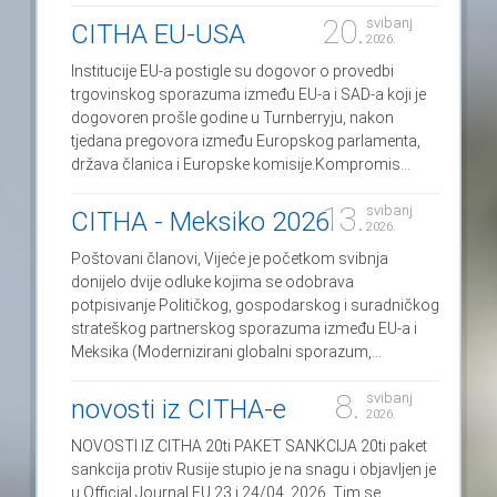
20.
svibanj
CITHA EU-USA
2026.
Institucije EU-a postigle su dogovor o provedbi
trgovinskog sporazuma između EU-a i SAD-a koji je
dogovoren prošle godine u Turnberryju, nakon
tjedana pregovora između Europskog parlamenta,
država članica i Europske komisije.Kompromis...
13.
svibanj
CITHA - Meksiko 2026.
2026.
Poštovani članovi, Vijeće je početkom svibnja
donijelo dvije odluke kojima se odobrava
potpisivanje Političkog, gospodarskog i suradničkog
strateškog partnerskog sporazuma između EU-a i
Meksika (Modernizirani globalni sporazum,...
8.
svibanj
novosti iz CITHA-e
2026.
NOVOSTI IZ CITHA 20ti PAKET SANKCIJA 20ti paket
sankcija protiv Rusije stupio je na snagu i objavljen je
u Official Journal EU 23 i 24/04. 2026. Tim se