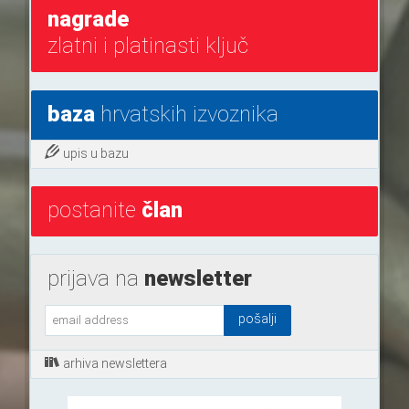
nagrade
zlatni i platinasti ključ
baza
hrvatskih izvoznika
upis u bazu
postanite
član
prijava na
newsletter
arhiva newslettera