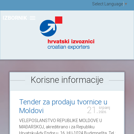
Select Language
▼
IZBORNIK
Korisne informacije
Tender za prodaju tvornice u
21.
srpanj
Moldovi
2026.
VELEPOSLANSTVO REPUBLIKE MOLDOVE U
MAĐARSKOJ, akreditirano i za Republiku
HrvatskuAdy Endre u. 16, HU-1024 Budimpešta, Tel.: