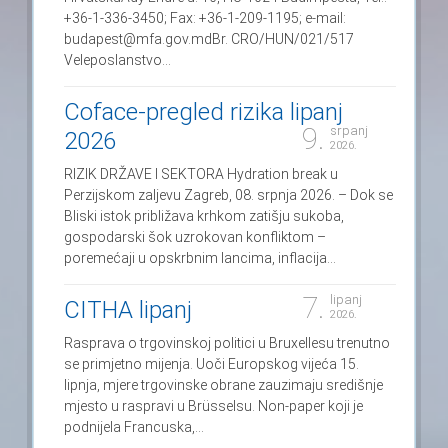
+36-1-336-3450; Fax: +36-1-209-1195; e-mail:
budapest@mfa.gov.mdBr. CRO/HUN/021/517
Veleposlanstvo...
Coface-pregled rizika lipanj
9.
srpanj
2026
2026.
RIZIK DRŽAVE I SEKTORA Hydration break u
Perzijskom zaljevu Zagreb, 08. srpnja 2026. – Dok se
Bliski istok približava krhkom zatišju sukoba,
gospodarski šok uzrokovan konfliktom –
poremećaji u opskrbnim lancima, inflacija...
7.
lipanj
CITHA lipanj
2026.
Rasprava o trgovinskoj politici u Bruxellesu trenutno
se primjetno mijenja. Uoči Europskog vijeća 15.
lipnja, mjere trgovinske obrane zauzimaju središnje
mjesto u raspravi u Brüsselsu. Non-paper koji je
podnijela Francuska,...