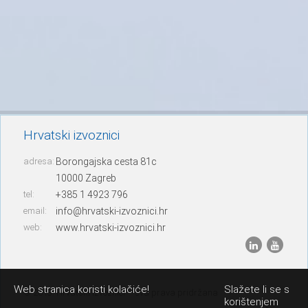
Hrvatski izvoznici
adresa:
Borongajska cesta 81c
10000 Zagreb
tel:
+385 1 4923 796
email:
info@hrvatski-izvoznici.hr
web:
www.hrvatski-izvoznici.hr
Web stranica koristi kolačiće!
Slažete li se s
© 2013. Hrvatski izvoznici – sva prava pridržana
korištenjem