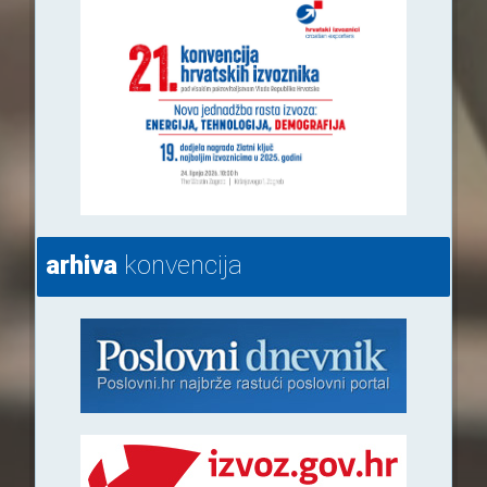
arhiva
konvencija