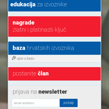
edukacija
za izvoznike
nagrade
zlatni i platinasti ključ
baza
hrvatskih izvoznika
upis u bazu
postanite
član
prijava na
newsletter