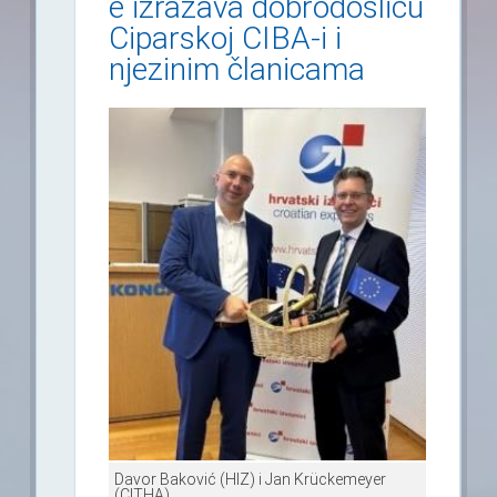
e izražava dobrodošlicu
Ciparskoj CIBA-i i
njezinim članicama
Davor Baković (HIZ) i Jan Krückemeyer
(CITHA)