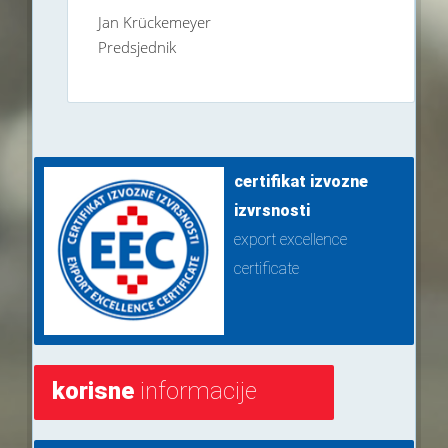
Jan Krückemeyer
Predsjednik
certifikat izvozne
izvrsnosti
export excellence
certificate
korisne
informacije