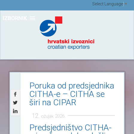
Select Language
▼
IZBORNIK
Poruka od predsjednika
CITHA-e – CITHA se
širi na CIPAR
12.
2026.
ožujak
Predsjedništvo CITHA-