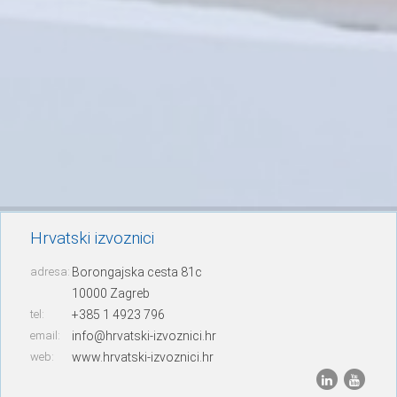
Hrvatski izvoznici
adresa:
Borongajska cesta 81c
10000 Zagreb
tel:
+385 1 4923 796
email:
info@hrvatski-izvoznici.hr
web:
www.hrvatski-izvoznici.hr