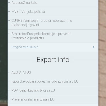
–
Access2markets
–
MVEP-Vanjska politika
–
CURH informacije - propisi i sporazumi o
slobodnoj trgovini
–
Smjernice Europske komisije o provedbi
Protokola o podrijetlu
Pregled svih linkova
Export info
–
AEO STATUS
–
Isporuke dobara poreznim obveznicima u EU
–
PDV identifikacijski broj za EU
–
Preferencijalni aranžmani EU