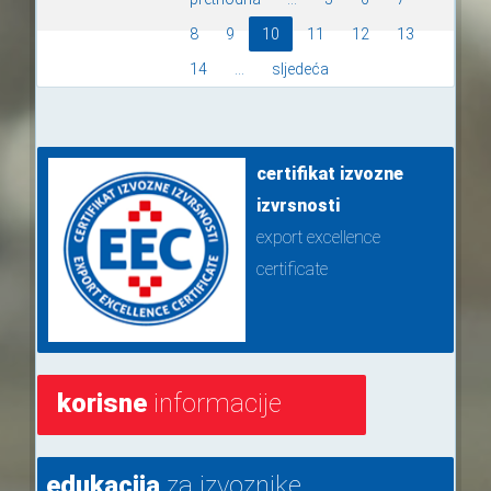
8
9
10
11
12
13
14
...
sljedeća
certifikat izvozne
izvrsnosti
export excellence
certificate
korisne
informacije
edukacija
za izvoznike