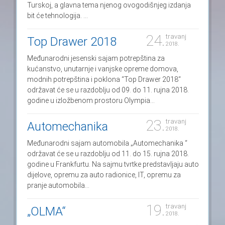
Turskoj, a glavna tema njenog ovogodišnjeg izdanja
bit će tehnologija. ...
24.
travanj
Top Drawer 2018
2018.
Međunarodni jesenski sajam potrepština za
kućanstvo, unutarnje i vanjske opreme domova,
modnih potrepština i poklona “Top Drawer 2018“
održavat će se u razdoblju od 09. do 11. rujna 2018.
godine u izložbenom prostoru Olympia...
23.
travanj
Automechanika
2018.
Međunarodni sajam automobila „Automechanika “
održavat će se u razdoblju od 11. do 15. rujna 2018.
godine u Frankfurtu. Na sajmu tvrtke predstavljaju auto
dijelove, opremu za auto radionice, IT, opremu za
pranje automobila...
19.
travanj
„OLMA“
2018.