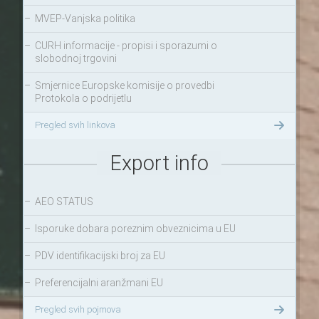
–
MVEP-Vanjska politika
–
CURH informacije - propisi i sporazumi o
slobodnoj trgovini
–
Smjernice Europske komisije o provedbi
Protokola o podrijetlu
Pregled svih linkova
Export info
–
AEO STATUS
–
Isporuke dobara poreznim obveznicima u EU
–
PDV identifikacijski broj za EU
–
Preferencijalni aranžmani EU
Pregled svih pojmova