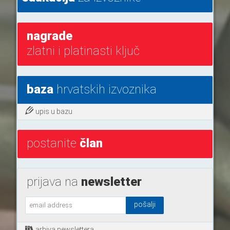
nagrade
zlatni i platinasti ključ
baza
hrvatskih izvoznika
upis u bazu
postanite
član
prijava na
newsletter
arhiva newslettera