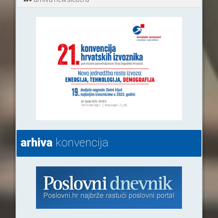
arhiva
konvencija