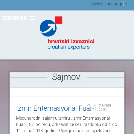
Select Language
▼
IZBORNIK
Sajmovi
24.
travanj
İzmir Enternasyonal Fuarı
2018.
Međunarodni sajam u Izmiru „İzmir Enternasyonal
Fuarı“, 87. po redu, održavat će se u razdoblju od 7. do
11. rujna 2018. godine. Riječ je o najstarijoj izložbi u