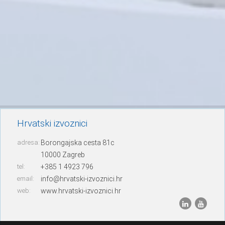
Hrvatski izvoznici
adresa:
Borongajska cesta 81c
10000 Zagreb
tel:
+385 1 4923 796
email:
info@hrvatski-izvoznici.hr
web:
www.hrvatski-izvoznici.hr