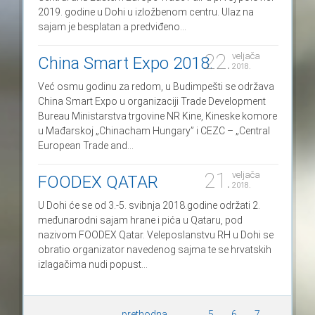
2019. godine u Dohi u izložbenom centru. Ulaz na
sajam je besplatan a predviđeno...
22.
veljača
China Smart Expo 2018.
2018.
Već osmu godinu za redom, u Budimpešti se održava
China Smart Expo u organizaciji Trade Development
Bureau Ministarstva trgovine NR Kine, Kineske komore
u Mađarskoj „Chinacham Hungary” i CEZC – „Central
European Trade and...
21.
veljača
FOODEX QATAR
2018.
U Dohi će se od 3.-5. svibnja 2018.godine održati 2.
međunarodni sajam hrane i pića u Qataru, pod
nazivom FOODEX Qatar. Veleposlanstvu RH u Dohi se
obratio organizator navedenog sajma te se hrvatskih
izlagačima nudi popust...
prethodna
...
5
6
7