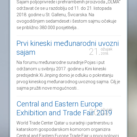
Sajam poljoprivrede i prehrambenih proizvoda „OLMA“
održavat će se u razdoblju od 11. do 21. listopada
2018. godine u St. Gallenu, Švicarska. Na
ovogodišnjem sedamdeset i šestom sajmu očekuje
se približno 380.000 posjetitelja...
Prvi kineski međunarodni uvozni
21.
ožujak
sajam
2018.
Na forumu međunarodne suradnje Pojas i put
održanom u svibnju 2017. godine u Kini kineski
predsjednik Xi Jinping donio je odluku o pokretanju
prvog kineskog međunarodnog uvoznog sajma. Cilj je
sajma pružiti nove mogućnosti...
Central and Eastern Europe
20.
ožujak
Exhibition and Trade Fair 2019
2018.
World Trade Center Qatar u suradnji i partnerstvu s
katarskom gospodarskom komorom organizira
Central and Eastern Europe Trade Fair u prvoj polovici