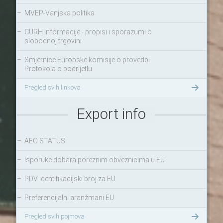
–
MVEP-Vanjska politika
–
CURH informacije - propisi i sporazumi o
slobodnoj trgovini
–
Smjernice Europske komisije o provedbi
Protokola o podrijetlu
Pregled svih linkova
Export info
–
AEO STATUS
–
Isporuke dobara poreznim obveznicima u EU
–
PDV identifikacijski broj za EU
–
Preferencijalni aranžmani EU
Pregled svih pojmova