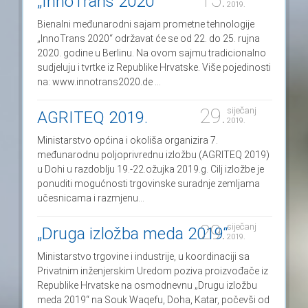
„InnoTrans 2020“
2019.
Bienalni međunarodni sajam prometne tehnologije
„InnoTrans 2020“ održavat će se od 22. do 25. rujna
2020. godine u Berlinu. Na ovom sajmu tradicionalno
sudjeluju i tvrtke iz Republike Hrvatske. Više pojedinosti
na: www.innotrans2020.de ...
29.
siječanj
AGRITEQ 2019.
2019.
Ministarstvo općina i okoliša organizira 7.
međunarodnu poljoprivrednu izložbu (AGRITEQ 2019)
u Dohi u razdoblju 19.-22.ožujka 2019.g. Cilj izložbe je
ponuditi mogućnosti trgovinske suradnje zemljama
učesnicama i razmjenu...
29.
siječanj
„Druga izložba meda 2019“
2019.
Ministarstvo trgovine i industrije, u koordinaciji sa
Privatnim inženjerskim Uredom poziva proizvođače iz
Republike Hrvatske na osmodnevnu „Drugu izložbu
meda 2019“ na Souk Waqefu, Doha, Katar, počevši od