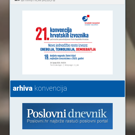
arhiva
konvencija