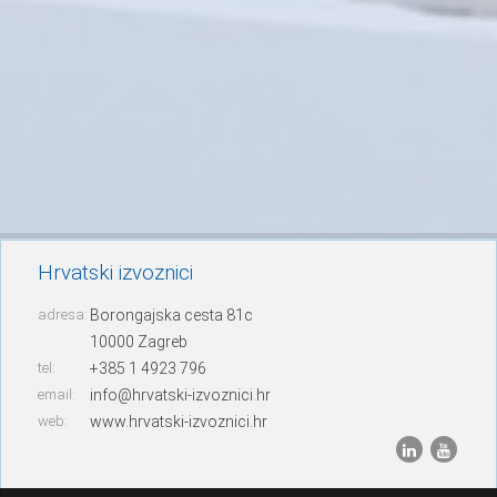
Hrvatski izvoznici
adresa:
Borongajska cesta 81c
10000 Zagreb
tel:
+385 1 4923 796
email:
info@hrvatski-izvoznici.hr
web:
www.hrvatski-izvoznici.hr