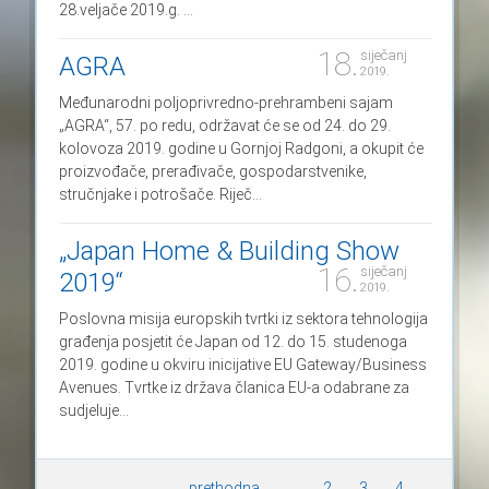
28.veljače 2019.g. ...
18.
siječanj
AGRA
2019.
Međunarodni poljoprivredno-prehrambeni sajam
„AGRA“, 57. po redu, održavat će se od 24. do 29.
kolovoza 2019. godine u Gornjoj Radgoni, a okupit će
proizvođače, prerađivače, gospodarstvenike,
stručnjake i potrošače. Riječ...
„Japan Home & Building Show
16.
siječanj
2019“
2019.
Poslovna misija europskih tvrtki iz sektora tehnologija
građenja posjetit će Japan od 12. do 15. studenoga
2019. godine u okviru inicijative EU Gateway/Business
Avenues. Tvrtke iz država članica EU-a odabrane za
sudjeluje...
prethodna
...
2
3
4