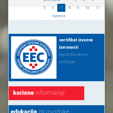
5
6
7
8
9
10
11
...
sljedeća
certifikat izvozne
izvrsnosti
export excellence
certificate
korisne
informacije
edukacija
za izvoznike