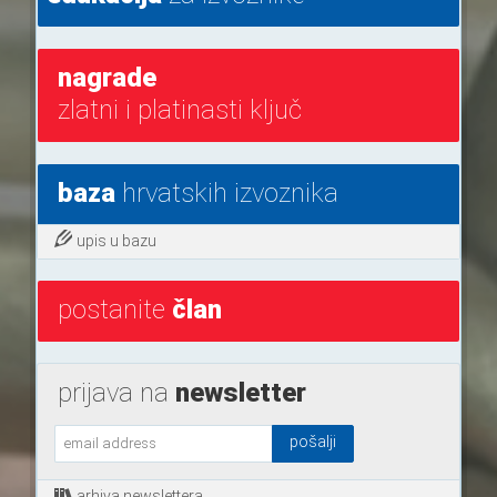
nagrade
zlatni i platinasti ključ
baza
hrvatskih izvoznika
upis u bazu
postanite
član
prijava na
newsletter
arhiva newslettera