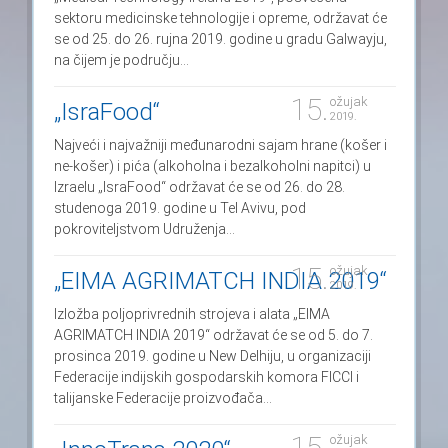
sektoru medicinske tehnologije i opreme, održavat će
se od 25. do 26. rujna 2019. godine u gradu Galwayju,
na čijem je području...
15.
ožujak
„IsraFood“
2019.
Najveći i najvažniji međunarodni sajam hrane (košer i
ne-košer) i pića (alkoholna i bezalkoholni napitci) u
Izraelu „IsraFood“ održavat će se od 26. do 28.
studenoga 2019. godine u Tel Avivu, pod
pokroviteljstvom Udruženja...
15.
ožujak
„EIMA AGRIMATCH INDIA 2019“
2019.
Izložba poljoprivrednih strojeva i alata „EIMA
AGRIMATCH INDIA 2019“ održavat će se od 5. do 7.
prosinca 2019. godine u New Delhiju, u organizaciji
Federacije indijskih gospodarskih komora FICCI i
talijanske Federacije proizvođača...
15.
ožujak