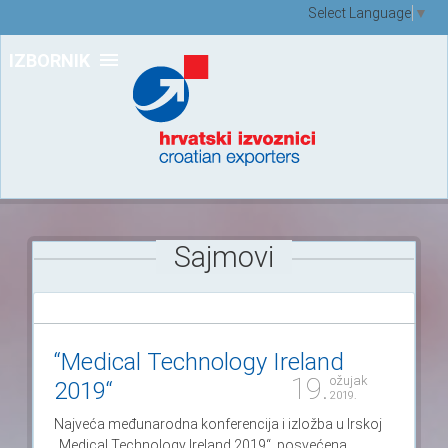
Select Language
▼
IZBORNIK
Sajmovi
“Medical Technology Ireland
19.
ožujak
2019“
2019.
Najveća međunarodna konferencija i izložba u Irskoj
„Medical Technology Ireland 2019“, posvećena