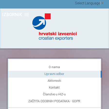
Select Language
▼
IZBORNIK
O nama
Upravni odbor
Aktivnosti
Kontakt
Članstvo u HIZ-u
ZAŠTITA OSOBNIH PODATAKA - GDPR