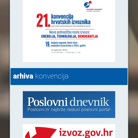
arhiva
konvencija