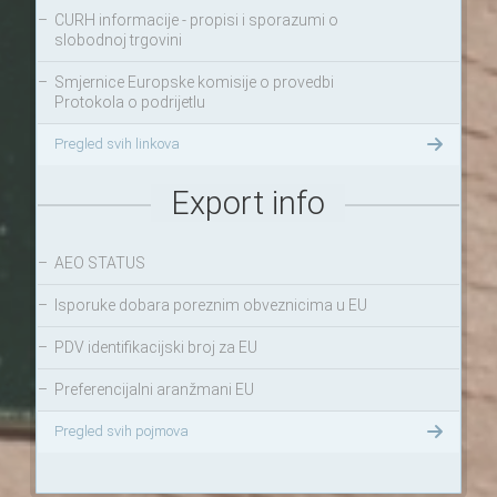
–
CURH informacije - propisi i sporazumi o
slobodnoj trgovini
–
Smjernice Europske komisije o provedbi
Protokola o podrijetlu
Pregled svih linkova
Export info
–
AEO STATUS
–
Isporuke dobara poreznim obveznicima u EU
–
PDV identifikacijski broj za EU
–
Preferencijalni aranžmani EU
Pregled svih pojmova