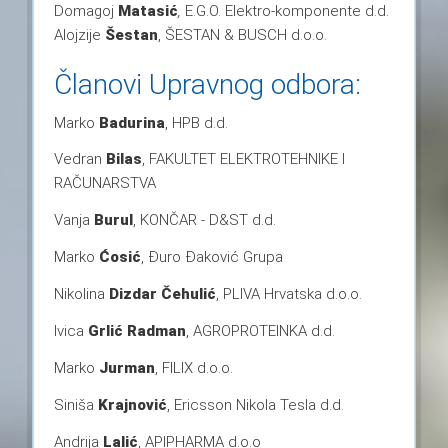
Domagoj
Matasić
,
E.G.O. Elektro-komponente d.d.
Alojzije
Šestan
,
ŠESTAN & BUSCH d.o.o.
Članovi Upravnog odbora:
Marko
Badurina
, HPB d.d.
Vedran
Bilas
, FAKULTET ELEKTROTEHNIKE I
RAČUNARSTVA
Vanja
Burul
, KONČAR - D&ST d.d.
Marko
Ćosić
, Đuro Đaković Grupa
Nikolina
Dizdar Čehulić
, PLIVA Hrvatska d.o.o.
Ivica
Grlić Radman
, AGROPROTEINKA d.d.
Marko
Jurman
, FILIX d.o.o.
Siniša
Krajnović
, Ericsson Nikola Tesla d.d.
Andrija
Lalić
, APIPHARMA d.o.o