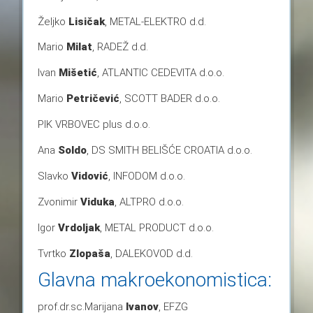
Željko
Lisičak
, METAL-ELEKTRO d.d.
Mario
Milat
, RADEŽ d.d.
Ivan
Mišetić
, ATLANTIC CEDEVITA d.o.o.
Mario
Petričević
, SCOTT BADER d.o.o.
PIK VRBOVEC plus d.o.o.
Ana
Soldo
, DS SMITH BELIŠĆE CROATIA d.o.o.
Slavko
Vidović
, INFODOM d.o.o.
Zvonimir
Viduka
, ALTPRO d.o.o.
Igor
Vrdoljak
, METAL PRODUCT d.o.o.
Tvrtko
Zlopaša
, DALEKOVOD d.d.
Glavna makroekonomistica:
prof.dr.sc.Marijana
Ivanov
, EFZG