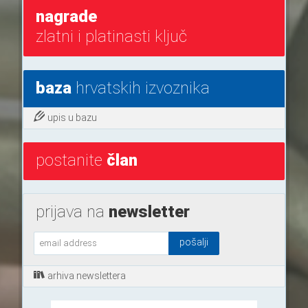
nagrade
zlatni i platinasti ključ
baza
hrvatskih izvoznika
upis u bazu
postanite
član
prijava na
newsletter
arhiva newslettera