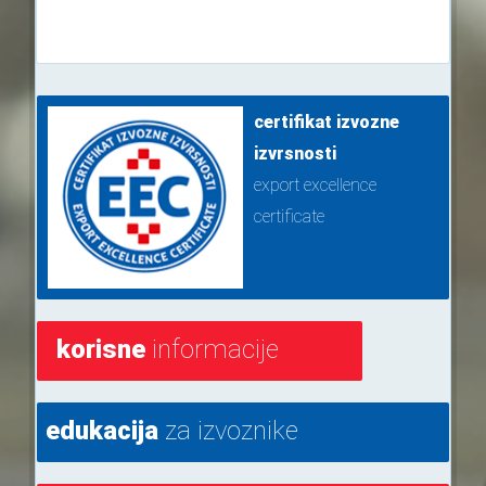
certifikat izvozne
izvrsnosti
export excellence
certificate
korisne
informacije
edukacija
za izvoznike