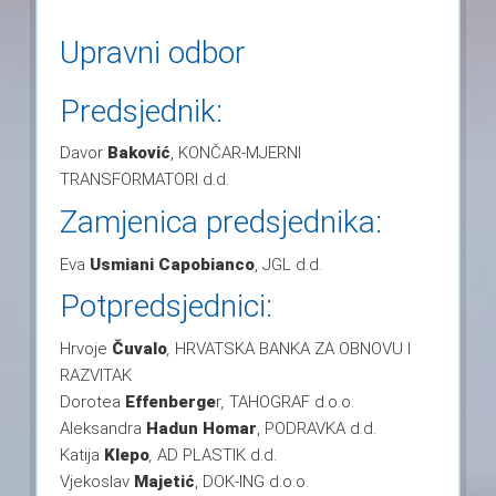
Upravni odbor
Predsjednik:
Davor
Baković
, KONČAR-MJERNI
TRANSFORMATORI d.d.
Zamjenica predsjednika:
Eva
Usmiani Capobianco
, JGL d.d.
Potpredsjednici:
Hrvoje
Čuvalo
,
HRVATSKA BANKA ZA OBNOVU I
RAZVITAK
Dorotea
Effenberge
r
,
TAHOGRAF d.o.o.
Aleksandra
Hadun Homar
, PODRAVKA d.d.
Katija
Klepo
,
AD PLASTIK d.d.
Vjekoslav
Majetić
, DOK-ING d.o.o.