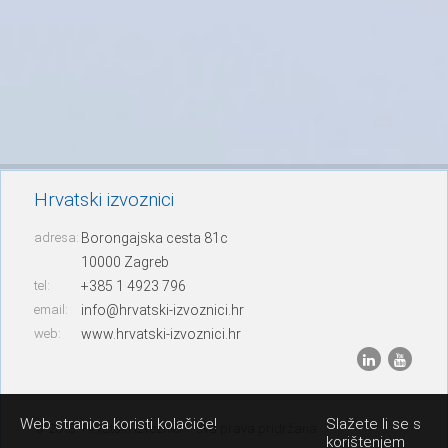
Hrvatski izvoznici
adresa:
Borongajska cesta 81c
10000 Zagreb
tel:
+385 1 4923 796
email:
info@hrvatski-izvoznici.hr
web:
www.hrvatski-izvoznici.hr
Web stranica koristi kolačiće!
Slažete li se s
© 2013. Hrvatski izvoznici – sva prava pridržana
korištenjem