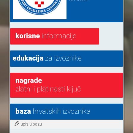
korisne
informacije
edukacija
za izvoznike
nagrade
zlatni i platinasti ključ
baza
hrvatskih izvoznika
upis u bazu