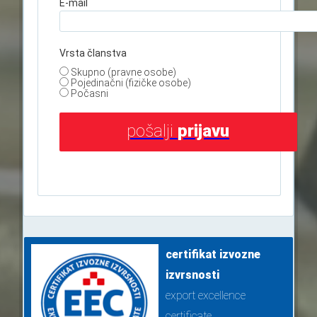
E-mail
Vrsta članstva
Skupno (pravne osobe)
Pojedinačni (fizičke osobe)
Počasni
pošalji
prijavu
certifikat izvozne
izvrsnosti
export excellence
certificate