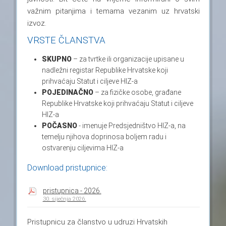
važnim pitanjima i temama vezanim uz hrvatski
izvoz.
VRSTE ČLANSTVA
SKUPNO
– za tvrtke ili organizacije upisane u
nadležni registar Republike Hrvatske koji
prihvaćaju Statut i ciljeve HIZ-a
POJEDINAČNO
– za fizičke osobe, građane
Republike Hrvatske koji prihvaćaju Statut i ciljeve
HIZ-a
POČASNO
- imenuje Predsjedništvo HIZ-a, na
temelju njihova doprinosa boljem radu i
ostvarenju ciljevima HIZ-a
Download pristupnice:
pristupnica - 2026.
30. siječnja 2026.
Pristupnicu za članstvo u udruzi Hrvatskih