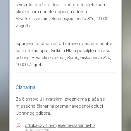
izvoznika možete dobiti poštom ili telefaksom
ukoliko nam uputite dopis na adresu:
Hrvatski izvoznici,
Borongajska cesta 81c
, 10000
Zagreb
Ispunjenu pristupnicu od strane ovlaštene osobe
koja će zastupati tvrtku u HIZ-u pošaljite na našu
adresu; Hrvatski izvoznici,
Borongajska cesta 81c
,
10000 Zagreb
Članarina:
Za članstvo u Hrvatskim izvoznicima plaća se
mjesečna članarina prema navedenoj odluci
Upravnog odbora.
odluka-o-visini-mjesecne-clanarine-hiz
07. listopada 2025.