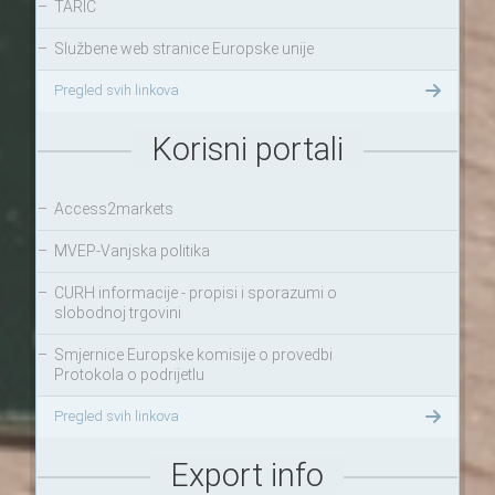
–
TARIC
–
Službene web stranice Europske unije
Pregled svih linkova
Korisni portali
–
Access2markets
–
MVEP-Vanjska politika
–
CURH informacije - propisi i sporazumi o
slobodnoj trgovini
–
Smjernice Europske komisije o provedbi
Protokola o podrijetlu
Pregled svih linkova
Export info