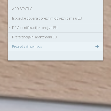
–
AEO STATUS
–
Isporuke dobara poreznim obveznicima u EU
–
PDV identifikacijski broj za EU
–
Preferencijalni aranžmani EU
Pregled svih pojmova