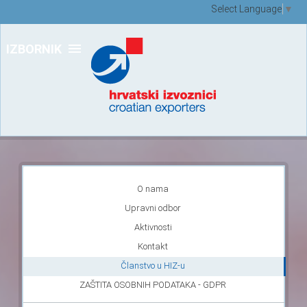
Select Language
▼
IZBORNIK
O nama
Upravni odbor
Aktivnosti
Kontakt
Članstvo u HIZ-u
ZAŠTITA OSOBNIH PODATAKA - GDPR