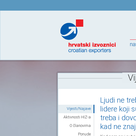
na
Vi
Ljudi ne tr
lidere koji 
Vijesti/Najave
treba i dov
Aktivnosti HIZ-a
kad ne zna
O članovima
Ponude