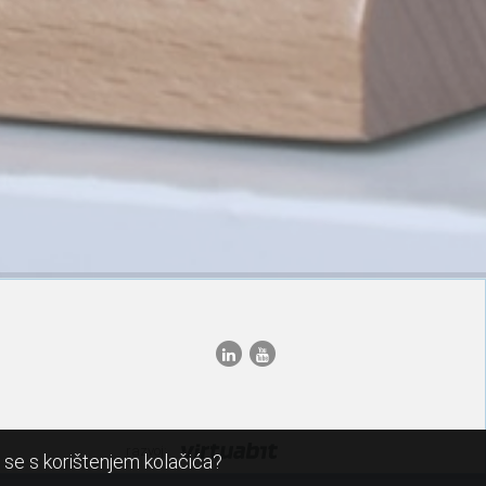
razvoj:
i se s korištenjem kolačića?