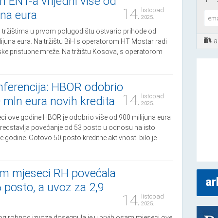
i ENT-a vrijedni više od
14.
listopad
una eura
2025.
 tržištima u prvom polugodištu ostvario prihode od
a
lijuna eura. Na tržištu BiH s operatorom HT Mostar radi
jske pristupne mreže. Na tržištu Kosova, s operatorom
nferencija: HBOR odobrio
14.
listopad
 mln eura novih kredita
2025.
eci ove godine HBOR je odobrio više od 900 milijuna eura
 predstavlja povećanje od 53 posto u odnosu na isto
 godine. Gotovo 50 posto kreditne aktivnosti bilo je
am mjeseci RH povećala
ar
6 posto, a uvoz za 2,9
14.
listopad
2025.
og robnog izvoza dosegnula je u prvih osam mjeseci ove