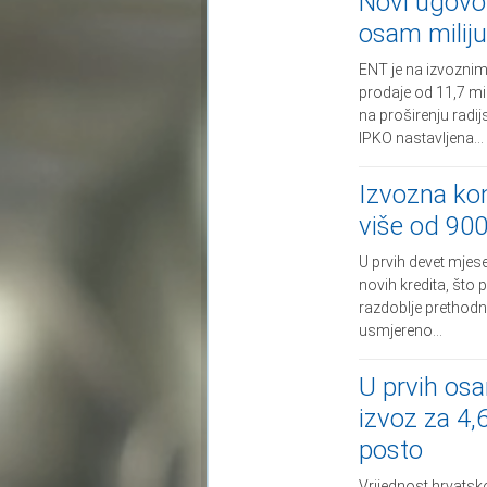
Novi ugovor
osam milij
ENT je na izvoznim
prodaje od 11,7 mi
na proširenju radi
IPKO nastavljena...
Izvozna ko
više od 900
U prvih devet mjes
novih kredita, što
razdoblje prethodne
usmjereno...
U prvih os
izvoz za 4,
posto
Vrijednost hrvatsk