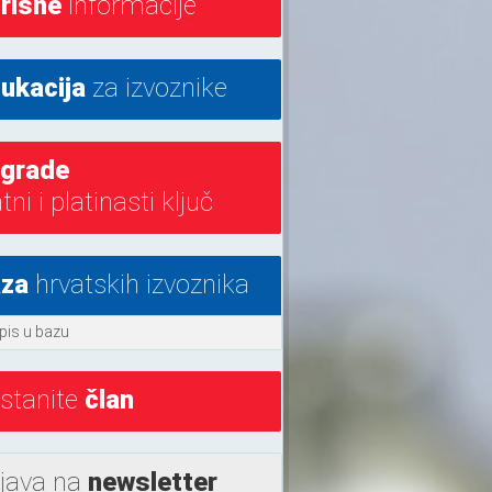
risne
informacije
ukacija
za izvoznike
grade
atni i platinasti ključ
za
hrvatskih izvoznika
pis u bazu
stanite
član
ijava na
newsletter