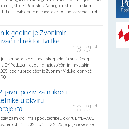
de eura, što je 4,6 posto više nego u istom lanjskom
ce EU-a u prvih osam mjeseci ove godine izvezeno je robe
nik godine je Zvonimir
ivač i direktor tvrtke
13.
listopad
2025.
jubilarnog, desetog hrvatskog izdanja prestižnog
a EY Poduzetnik godine, najuspješnijim hrvatskim
25. godinu proglašen je Zvonimir Viduka, osnivač i
RO. ...
. javni poziv za mikro i
etnike u okviru
10.
listopad
rojekta
2025.
i poziv za mikro i male poduzetnike u okviru EmBRACE
otvoren od 1.10. 2025 to 15.12.2025., a prijave se vrše