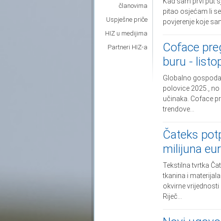
Kad sam prvi put sje
članovima
pitao osjećam li se
Uspješne priče
povjerenje koje sam
HIZ u medijima
Coface preg
Partneri HIZ-a
buru - list
Globalno gospodarst
polovice 2025., no
učinaka. Coface pre
trendove...
Čateks pot
milijuna eu
Tekstilna tvrtka Ča
tkanina i materija
okvirne vrijednosti
Riječ...