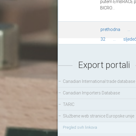
putem EmBRACE pla
BICRO...
prethodna
...
32
...
sljede
Export portali
–
Canadian International trade database
–
Canadian Importers Database
–
TARIC
–
Službene web stranice Europske unije
Pregled svih linkova