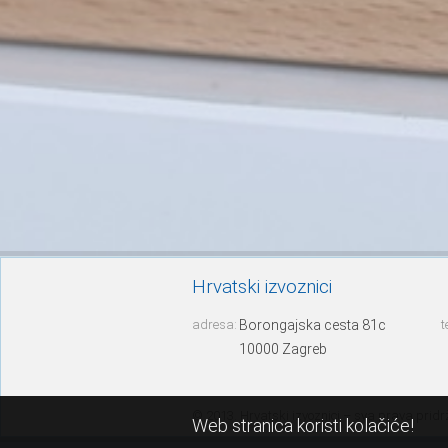
Hrvatski izvoznici
adresa:
Borongajska cesta 81c
t
10000 Zagreb
© 2013. Hrvatski izvoznici – sva prava prid
Web stranica koristi kolačiće!