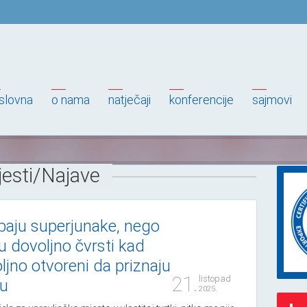
slovna
o nama
natječaji
konferencije
sajmovi
jesti/Najave
ebaju superjunake, nego
su dovoljno čvrsti kad
oljno otvoreni da priznaju
21.
listopad
ju
2025.