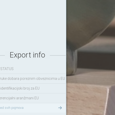
Export info
 STATUS
ruke dobara poreznim obveznicima u EU
identifikacijski broj za EU
erencijalni aranžmani EU
led svih pojmova