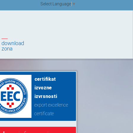
Select Language
▼
download
zona
certifikat
izvozne
izvrsnosti
export excellence
certificate