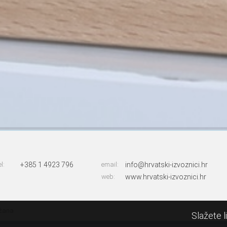
el:
+385 1 4923 796
email:
info@hrvatski-izvoznici.hr
web:
www.hrvatski-izvoznici.hr
ržana
Slažete l