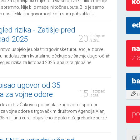
ko
la za upravljačko mjesto u vlastitoj tvrtki, nitko me nije
 spremno. Nije bilo mape, ni točne upute. Bilo je samo
 naslijedila i odgovornost koju sam prihvatila. U...
ed
led rizika - Zatišje pred
20.
listopad
opad 2025
2025.
na
vo uspjelo je ublažiti trgovinske turbulencije iz prve
zl
 u nadolazećim kvartalima očekuje se širenje dugoročnih
gled rizika za listopad 2025. analizira globalne
ba
pisao ugovor od 35
15.
listopad
ra za vojne odore
u
2025.
teks d.d. iz Čakovca potpisala je ugovor o isporuci
la za vojne odore s trgovačkim društvom Agencija Alan,
po
 35 milijuna eura, objavljeno je putem Zagrebačke burze.
pr