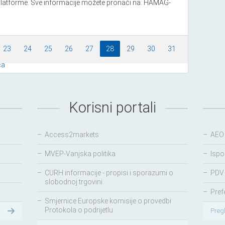
tforme. Sve informacije možete pronaći na: HAMAG-
23
24
25
26
27
28
29
30
31
ća
Korisni portali
–
Access2markets
–
AEO
–
MVEP-Vanjska politika
–
Ispo
–
CURH informacije - propisi i sporazumi o
–
PDV 
slobodnoj trgovini
–
Pref
–
Smjernice Europske komisije o provedbi
Protokola o podrijetlu
Preg