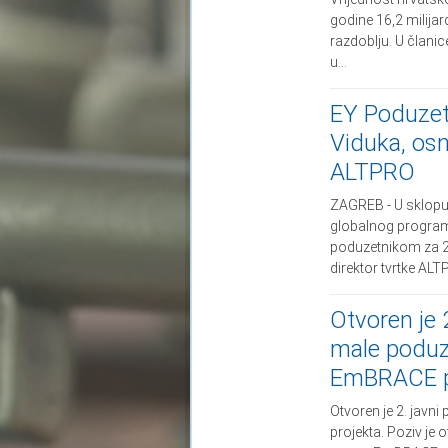
godine 16,2 milijar
razdoblju. U člani
u...
EY Poduzet
Viduka, osn
ALTPRO
ZAGREB - U sklopu 
globalnog program
poduzetnikom za 20
direktor tvrtke ALTP
Otvoren je 2
male poduz
EmBRACE p
Otvoren je 2. javn
projekta. Poziv je 