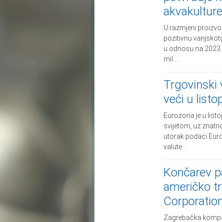
akvakultur
U razmjeni proizvo
pozitivnu vanjskotg
u odnosu na 2023. s
mil....
Trgovinski 
veći u list
Eurozona je u listo
svijetom, uz znatn
utorak podaci Euro
valute...
Končarev p
američko t
Corporatio
Zagrebačka kompan