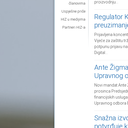
proizvodnju...
članovima
Uspješne priče
Regulator K
HIZ u medijima
preuzimanj
Partneri HIZ-a
Prijavljena koncent
Vijeće za zaštitu t
potpunu prijavu n
Digital...
Ante Žigma
Upravnog o
Novi mandat Ante 
prosinca Predsjedn
financijskih uslug
Upravnog odbora E
Snažna izvo
potvrđuje 