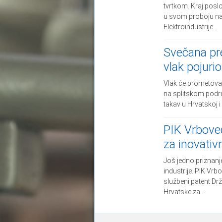
tvrtkom. Kraj pos
u svom proboju na
Elektroindustrije...
Svečana pre
vlak pojurio
Vlak će prometova
na splitskom područ
takav u Hrvatskoj i 
PIK Vrbovec
za inovati
Još jedno priznanj
industrije. PIK Vrb
službeni patent Dr
Hrvatske za...