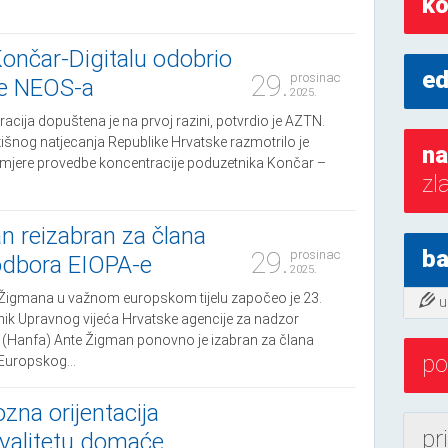
ko
ončar-Digitalu odobrio
ed
29.
prosinac
e NEOS-a
2025.
racija dopuštena je na prvoj razini, potvrdio je AZTN.
ržišnog natjecanja Republike Hrvatske razmotrilo je
na
amjere provedbe koncentracije poduzetnika Končar –
zl
n reizabran za člana
29.
ba
prosinac
dbora EIOPA-e
2025.
Žigmana u važnom europskom tijelu započeo je 23.
u
ik Upravnog vijeća Hrvatske agencije za nadzor
a (Hanfa) Ante Žigman ponovno je izabran za člana
po
uropskog...
zna orijentacija
pr
kvalitetu domaće