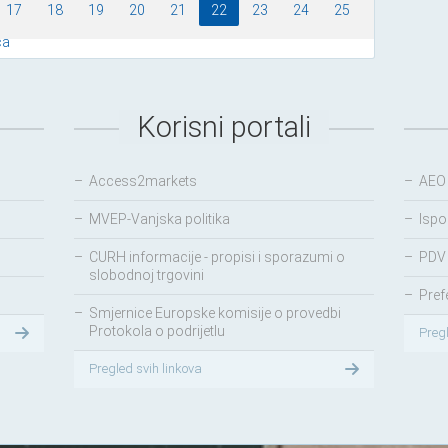
17
18
19
20
21
22
23
24
25
ća
Korisni portali
–
Access2markets
–
AEO
–
MVEP-Vanjska politika
–
Ispo
–
CURH informacije - propisi i sporazumi o
–
PDV 
slobodnoj trgovini
–
Pref
–
Smjernice Europske komisije o provedbi
Protokola o podrijetlu
Preg
Pregled svih linkova