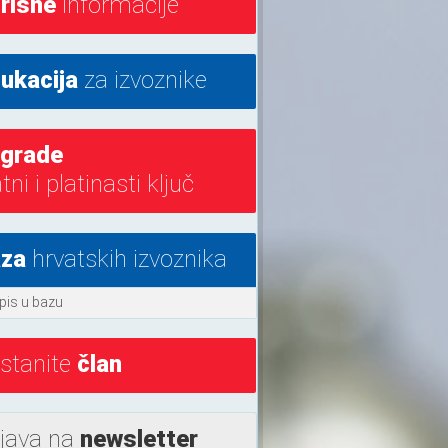
risne
informacije
ukacija
za izvoznike
grade
atni i platinasti ključ
za
hrvatskih izvoznika
pis u bazu
stanite
član
ijava na
newsletter