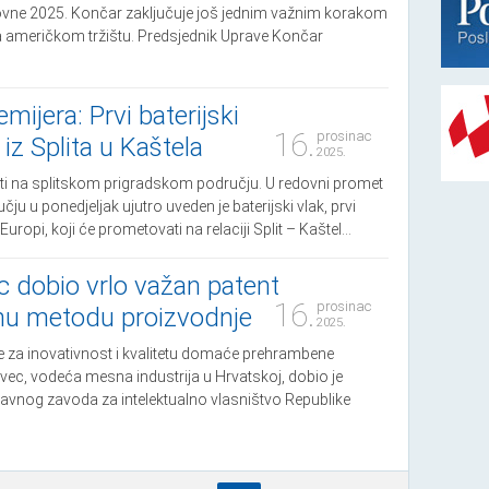
lovne 2025. Končar zaključuje još jednim važnim korakom
 američkom tržištu. Predsjednik Uprave Končar
mijera: Prvi baterijski
16.
prosinac
 iz Splita u Kaštela
2025.
ti na splitskom prigradskom području. U redovni promet
ju u ponedjeljak ujutro uveden je baterijski vlak, prvi
Europi, koji će prometovati na relaciji Split – Kaštel...
 dobio vrlo važan patent
16.
prosinac
vnu metodu proizvodnje
2025.
e za inovativnost i kvalitetu domaće prehrambene
ovec, vodeća mesna industrija u Hrvatskoj, dobio je
žavnog zavoda za intelektualno vlasništvo Republike