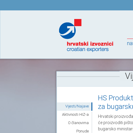
na
Vi
HS Produkt 
za bugarsk
Vijesti/Najave
Aktivnosti HIZ-a
Hrvatski proizvođa
će proizvoditi pišt
O članovima
bugarsko ministar
Ponude