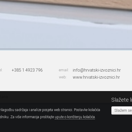
el:
+385 1 4923 796
email:
info@hrvatski-izvoznici.hr
web:
www.hrvatski-izvoznici.hr
ržana
Slažete l
ilagodbu sadržaja i analize posjeta web stranici. Postavke kolačića
Slažem se
niku. Za više informacija pročitajte
upute o korištenju kolačića
.