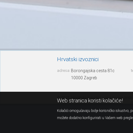
Hrvatski izvoznici
adresa:
Borongajska cesta 81c
t
10000 Zagreb
© 2013. Hrvatski izvoznici – sva prava prid
Web stranica koristi kolačiće!
Kolačići omogućavaju bolje korisničko iskustvo, pr
možete dodatno konfigurirati u Vašem web pregled