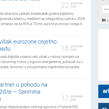
22.
prosinac
e
2025.
da ribarstva zadnjih dvadesetak godina bilježimo
ovinsku bilancu, međutim taj višegodišnji suficit u 2024.
a
manjio se za 95% ili 70 mil. eura te je iznosio svega 4
višak eurozone osjetno
18.
prosinac
opadu
2025.
padu bilježila osjetno veći višak u robnoj razmjeni sa
o skromniji minus u trgovini energentima, pokazali su u
stata. Izvoznici u zoni primjene zajedničke europske
artner u pohodu na
ar
ržište – Sanmina
17.
prosinac
n
2025.
ija objavila potpis važnog ugovora s Fortune 500