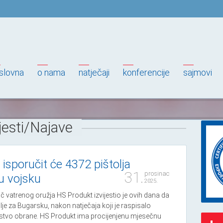
slovna
o nama
natječaji
konferencije
sajmovi
jesti/Najave
isporučit će 4372 pištolja
31.
prosinac
u vojsku
2025.
č vatrenog oružja HS Produkt izvijestio je ovih dana da
olje za Bugarsku, nakon natječaja koji je raspisalo
stvo obrane. HS Produkt ima procijenjenu mjesečnu