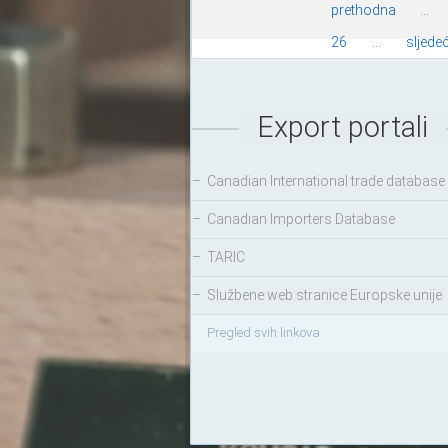
prethodna
...
26
...
sljede
Export portali
–
Canadian International trade database
–
Canadian Importers Database
–
TARIC
–
Službene web stranice Europske unije
Pregled svih linkova