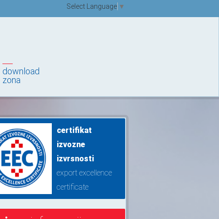
Select Language
▼
download
zona
certifikat
izvozne
izvrsnosti
export excellence
certificate