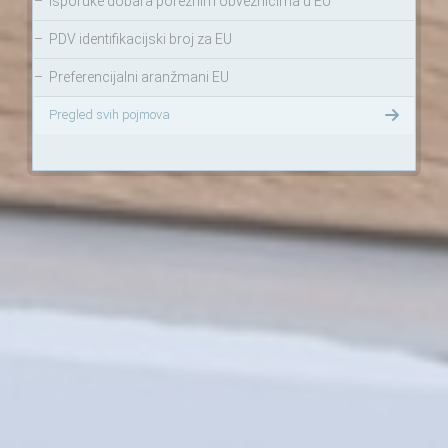
–
Isporuke dobara poreznim obveznicima u EU
–
PDV identifikacijski broj za EU
–
Preferencijalni aranžmani EU
Pregled svih pojmova