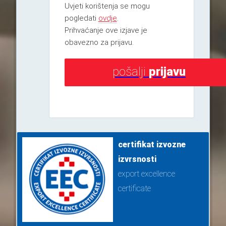
Uvjeti korištenja se mogu
pogledati
ovdje
.
Prihvaćanje ove izjave je
obavezno za prijavu.
pošalji
prijavu
certifikat izvozne
izvrsnosti
export excellence
certificate