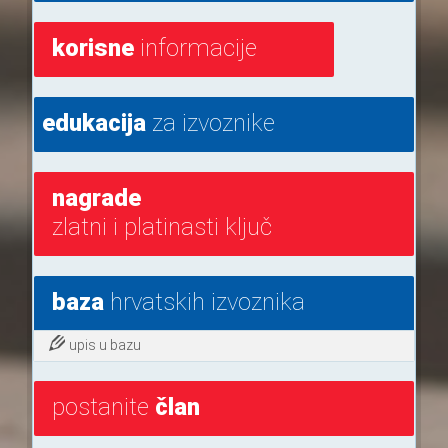
korisne
informacije
edukacija
za izvoznike
nagrade
zlatni i platinasti ključ
baza
hrvatskih izvoznika
upis u bazu
postanite
član