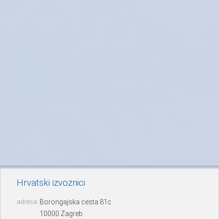
Hrvatski izvoznici
adresa:
Borongajska cesta 81c
10000 Zagreb