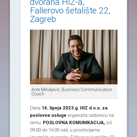
dvorana HIZ-a,
Fallerovo šetalište 22,
Zagreb
Ante Mihaljević, Business Communication
Coach
Dana
16. lipnja 202
3.g.
HIZ d.o.o. za
poslovne usluge
organizira radionicu na
temu:
POSLOVNA KOMUNIKACIJA,
od
09:00 do 16:00 sati, u prostorijama