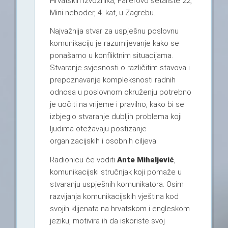
Hrvatskih izvoznika, Fallerovo šetalište 22,
Mini neboder, 4. kat, u Zagrebu.
Najvažnija stvar za uspješnu poslovnu
komunikaciju je razumijevanje kako se
ponašamo u konfliktnim situacijama.
Stvaranje svjesnosti o različitim stavova i
prepoznavanje kompleksnosti radnih
odnosa u poslovnom okruženju potrebno
je uočiti na vrijeme i pravilno, kako bi se
izbjeglo stvaranje dubljih problema koji
ljudima otežavaju postizanje
organizacijskih i osobnih ciljeva.
Radionicu će voditi
Ante Mihaljević
,
komunikacijski stručnjak koji pomaže u
stvaranju uspješnih komunikatora. Osim
razvijanja komunikacijskih vještina kod
svojih klijenata na hrvatskom i engleskom
jeziku, motivira ih da iskoriste svoj