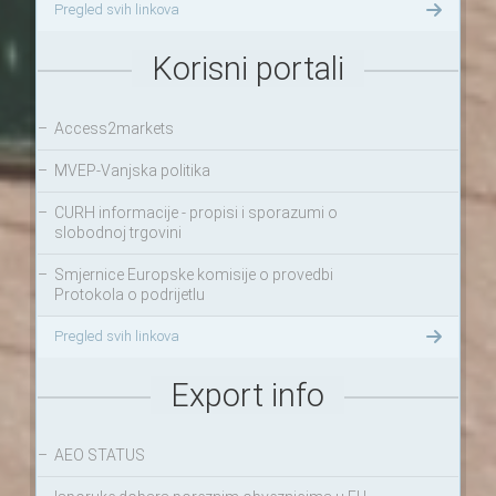
Pregled svih linkova
Korisni portali
–
Access2markets
–
MVEP-Vanjska politika
–
CURH informacije - propisi i sporazumi o
slobodnoj trgovini
–
Smjernice Europske komisije o provedbi
Protokola o podrijetlu
Pregled svih linkova
Export info
–
AEO STATUS