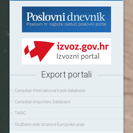
Export portali
–
Canadian International trade database
–
Canadian Importers Database
–
TARIC
–
Službene web stranice Europske unije