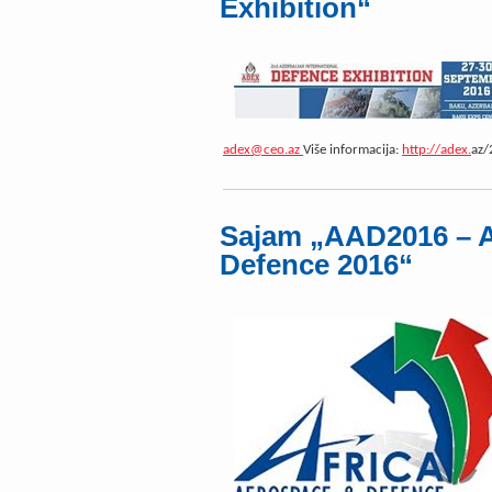
Exhibition“
adex@ceo.az
Više informacija:
http://adex.
az/
Sajam „AAD2016 – A
Defence 2016“