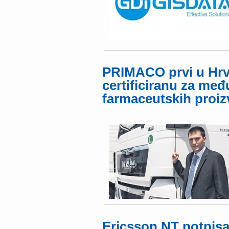
PRIMACO prvi u Hrva
certificiranu za me
farmaceutskih proi
Ericsson NT potpis