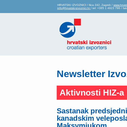
HRVATSKI IZVOZNICI / Ilica 242, Zagreb /
www.hrvats
info@hrvatski-izvoznici.hr
/ tel: +385 1 4923 796 / f
Newsletter Izvo
Aktivnosti HIZ-a
Sastanak predsjedni
kanadskim veleposl
Maksymiukom