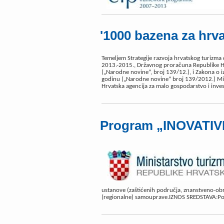
'1000 bazena za hrva
Temeljem Strategije razvoja hrvatskog turizma 
2013.-2015., Državnog proračuna Republike Hr
(„Narodne novine“, broj 139/12.), i Zakona o
godinu („Narodne novine“ broj 139/2012.) Mini
Hrvatska agencija za malo gospodarstvo i inv
Program „INOVATIV
ustanove (zaštićenih područja, znanstveno-obra
(regionalne) samouprave.IZNOS SREDSTAVA:Po 