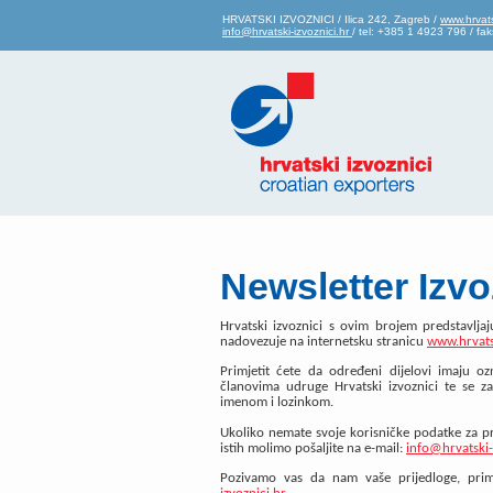
HRVATSKI IZVOZNICI / Ilica 242, Zagreb /
www.hrvats
info@hrvatski-izvoznici.hr
/ tel: +385 1 4923 796 / f
Newsletter Izvo
Hrvatski izvoznici s ovim brojem predstavlja
nadovezuje na internetsku stranicu
www.hrvatsk
Primjetit ćete da određeni dijelovi imaju 
članovima udruge Hrvatski izvoznici te se za
imenom i lozinkom.
Ukoliko nemate svoje korisničke podatke za pris
istih molimo pošaljite na e-mail:
info@hrvatski-
Pozivamo vas da nam vaše prijedloge, prim