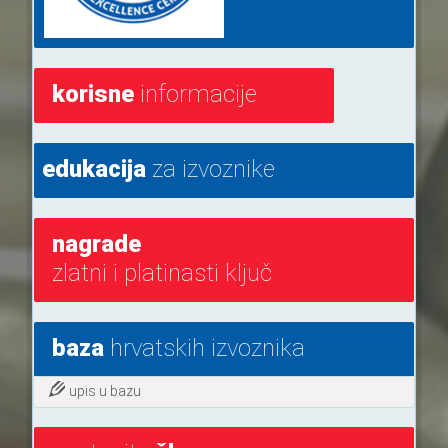
korisne
informacije
edukacija
za izvoznike
nagrade
zlatni i platinasti ključ
baza
hrvatskih izvoznika
upis u bazu