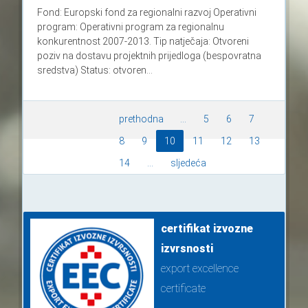
Fond: Europski fond za regionalni razvoj Operativni
program: Operativni program za regionalnu
konkurentnost 2007-2013. Tip natječaja: Otvoreni
poziv na dostavu projektnih prijedloga (bespovratna
sredstva) Status: otvoren...
prethodna
...
5
6
7
8
9
10
11
12
13
14
...
sljedeća
certifikat izvozne
izvrsnosti
export excellence
certificate