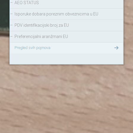
–
AEO STATUS
–
Isporuke dobara poreznim obveznicima u EU
–
PDV identifikacijski broj za EU
–
Preferencijalni aranžmani EU
Pregled svih pojmova