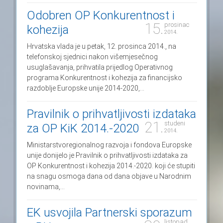
Odobren OP Konkurentnost i
15.
prosinac
kohezija
2014.
Hrvatska vlada je u petak, 12. prosinca 2014., na
telefonskoj sjednici nakon višemjesečnog
usuglašavanja, prihvatila prijedlog Operativnog
programa Konkurentnost i kohezija za financijsko
razdoblje Europske unije 2014-2020,...
Pravilnik o prihvatljivosti izdataka
21.
studeni
za OP KiK 2014.-2020
2014.
Ministarstvoregionalnog razvoja i fondova Europske
unije donijelo je Pravilnik o prihvatljivosti izdataka za
OP Konkurentnost i kohezija 2014.-2020. koji će stupiti
na snagu osmoga dana od dana objave u Narodnim
novinama,...
EK usvojila Partnerski sporazum
listopad