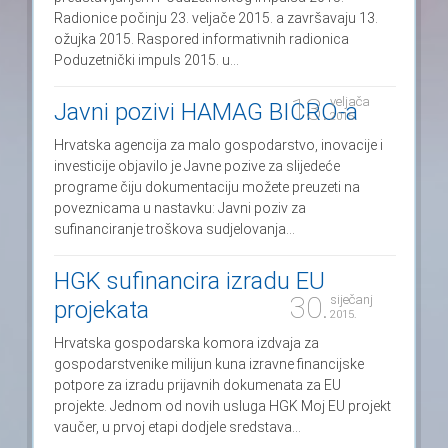
Radionice počinju 23. veljače 2015. a završavaju 13.
ožujka 2015. Raspored informativnih radionica
Poduzetnički impuls 2015. u...
13.
veljača
Javni pozivi HAMAG BICRO-a
2015.
Hrvatska agencija za malo gospodarstvo, inovacije i
investicije objavilo je Javne pozive za slijedeće
programe čiju dokumentaciju možete preuzeti na
poveznicama u nastavku: Javni poziv za
sufinanciranje troškova sudjelovanja...
HGK sufinancira izradu EU
30.
siječanj
projekata
2015.
Hrvatska gospodarska komora izdvaja za
gospodarstvenike milijun kuna izravne financijske
potpore za izradu prijavnih dokumenata za EU
projekte. Jednom od novih usluga HGK Moj EU projekt
vaučer, u prvoj etapi dodjele sredstava...