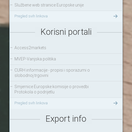
–
Službene web stranice Europske unije
Pregled svih linkova
Korisni portali
–
Access2markets
–
MVEP-Vanjska politika
–
CURH informacije - propisi i sporazumi o
slobodnoj trgovini
–
Smjernice Europske komisije o provedbi
Protokola o podrijetlu
Pregled svih linkova
Export info