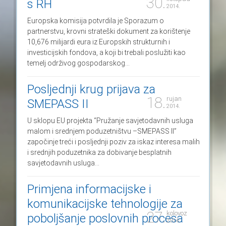
30.
s RH
2014.
Europska komisija potvrdila je Sporazum o
partnerstvu, krovni strateški dokument za korištenje
10,676 milijardi eura iz Europskih strukturnih i
investicijskih fondova, a koji bi trebali poslužiti kao
temelj održivog gospodarskog...
Posljednji krug prijava za
18.
rujan
SMEPASS II
2014.
U sklopu EU projekta “Pružanje savjetodavnih usluga
malom i srednjem poduzetništvu –SMEPASS II”
započinje treći i posljednji poziv za iskaz interesa malih
i srednjih poduzetnika za dobivanje besplatnih
savjetodavnih usluga...
Primjena informacijske i
komunikacijske tehnologije za
27.
kolovoz
poboljšanje poslovnih procesa
2014.