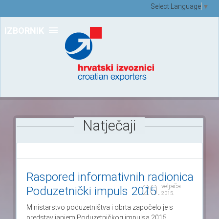
Select Language
▼
IZBORNIK
Natječaji
Raspored informativnih radionica
20.
veljača
Poduzetnički impuls 2015
2015.
Ministarstvo poduzetništva i obrta započelo je s
predstavljanjem Poduzetničkog impulsa 2015.