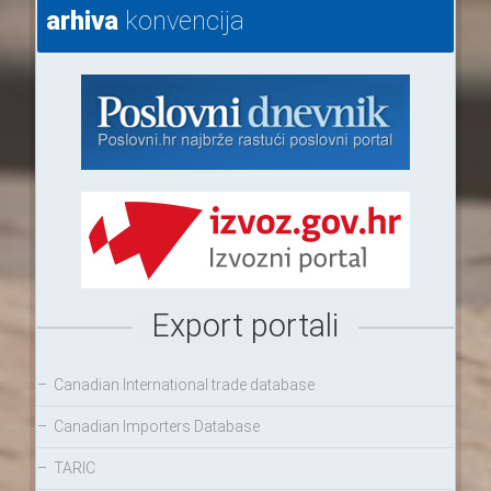
arhiva
konvencija
Export portali
–
Canadian International trade database
–
Canadian Importers Database
–
TARIC