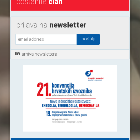
postanite
član
prijava na
newsletter
arhiva newslettera