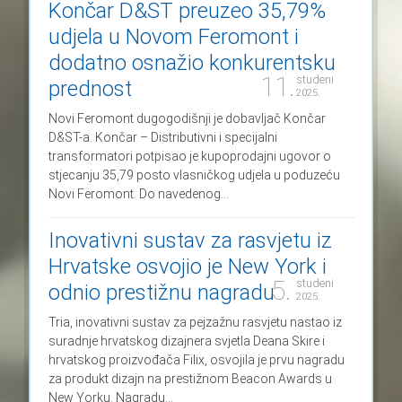
Končar D&ST preuzeo 35,79%
udjela u Novom Feromont i
dodatno osnažio konkurentsku
11.
studeni
prednost
2025.
Novi Feromont dugogodišnji je dobavljač Končar
D&ST-a. Končar – Distributivni i specijalni
transformatori potpisao je kupoprodajni ugovor o
stjecanju 35,79 posto vlasničkog udjela u poduzeću
Novi Feromont. Do navedenog...
Inovativni sustav za rasvjetu iz
Hrvatske osvojio je New York i
5.
studeni
odnio prestižnu nagradu
2025.
Tria, inovativni sustav za pejzažnu rasvjetu nastao iz
suradnje hrvatskog dizajnera svjetla Deana Skire i
hrvatskog proizvođača Filix, osvojila je prvu nagradu
za produkt dizajn na prestižnom Beacon Awards u
New Yorku. Nagradu...