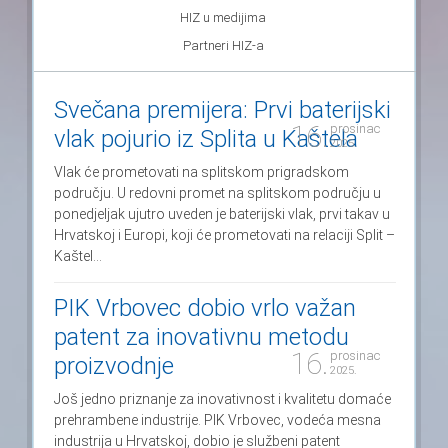
HIZ u medijima
Partneri HIZ-a
Svečana premijera: Prvi baterijski
16.
prosinac
vlak pojurio iz Splita u Kaštela
2025.
Vlak će prometovati na splitskom prigradskom
području. U redovni promet na splitskom području u
ponedjeljak ujutro uveden je baterijski vlak, prvi takav u
Hrvatskoj i Europi, koji će prometovati na relaciji Split –
Kaštel...
PIK Vrbovec dobio vrlo važan
patent za inovativnu metodu
16.
prosinac
proizvodnje
2025.
Još jedno priznanje za inovativnost i kvalitetu domaće
prehrambene industrije. PIK Vrbovec, vodeća mesna
industrija u Hrvatskoj, dobio je službeni patent