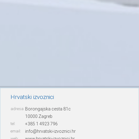
Hrvatski izvoznici
adresa:
Borongajska cesta 81c
10000 Zagreb
tel:
+385 1 4923 796
email:
info@hrvatski-izvoznici.hr
web:
www.hrvatski-izvoznici.hr