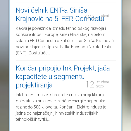
Novi čelnik ENT-a Siniša
23.
studeni
Krajnović na 5. FER Connectu
2025.
Kakva je poveznica između tehnološkog razvoja i
konkurentnosti Europe, Kine i Hrvatske, na petom
izdanju FER Connecta otkrit će dr. sc. Siniša Krajnović,
novi predsjednik Uprave tvrtke Ericsson Nikola Tesla
(ENT). Gostujuće...
Končar pripojio Ink Projekt, jača
kapacitete u segmentu
12.
studeni
projektiranja
2025.
Ink Projekt ima velik broj referenci za projektiranje
objekata za prijenos električne energije naponske
razine do 500 kilovolta. Končar – Elektroindustrija,
jedna od najznačajnijih hrvatskih industrijskih i
tehnoloških tvrtki,...