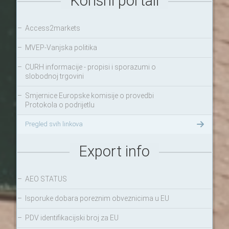
Korisni portali
–
Access2markets
–
MVEP-Vanjska politika
–
CURH informacije - propisi i sporazumi o
slobodnoj trgovini
–
Smjernice Europske komisije o provedbi
Protokola o podrijetlu
Pregled svih linkova
Export info
–
AEO STATUS
–
Isporuke dobara poreznim obveznicima u EU
–
PDV identifikacijski broj za EU