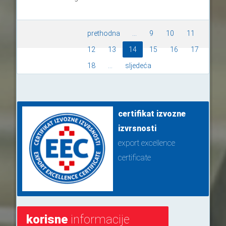
prethodna
...
9
10
11
12
13
14
15
16
17
18
...
sljedeća
certifikat izvozne
izvrsnosti
export excellence
certificate
korisne
informacije