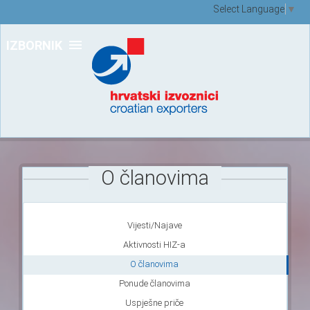
Select Language
▼
IZBORNIK
O članovima
Vijesti/Najave
Aktivnosti HIZ-a
O članovima
Ponude članovima
Uspješne priče