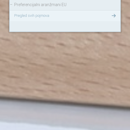
–
Preferencijalni aranžmani EU
Pregled svih pojmova