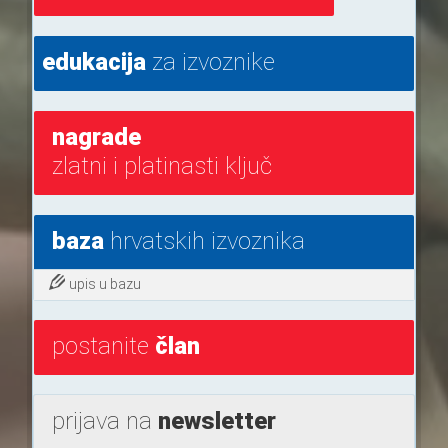
edukacija
za izvoznike
nagrade
zlatni i platinasti ključ
baza
hrvatskih izvoznika
upis u bazu
postanite
član
prijava na
newsletter