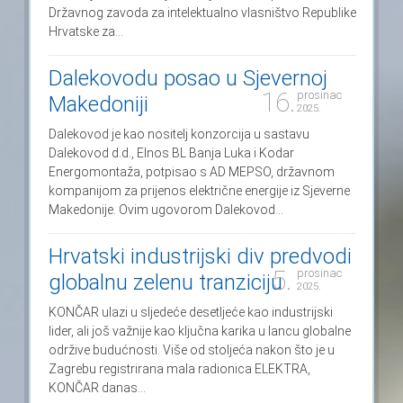
Državnog zavoda za intelektualno vlasništvo Republike
Hrvatske za...
Dalekovodu posao u Sjevernoj
16.
prosinac
Makedoniji
2025.
Dalekovod je kao nositelj konzorcija u sastavu
Dalekovod d.d., Elnos BL Banja Luka i Kodar
Energomontaža, potpisao s AD MEPSO, državnom
kompanijom za prijenos električne energije iz Sjeverne
Makedonije. Ovim ugovorom Dalekovod...
Hrvatski industrijski div predvodi
5.
prosinac
globalnu zelenu tranziciju
2025.
KONČAR ulazi u sljedeće desetljeće kao industrijski
lider, ali još važnije kao ključna karika u lancu globalne
održive budućnosti. Više od stoljeća nakon što je u
Zagrebu registrirana mala radionica ELEKTRA,
KONČAR danas...