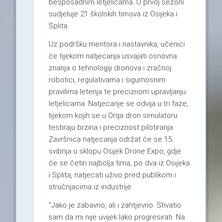
besposadnim letjelicama. U prvoj sezoni
sudjeluje 21 školskih timova iz Osijeka i
Splita.
Uz podršku mentora i nastavnika, učenici
će tijekom natjecanja usvajati osnovna
znanja o tehnologiji dronova i zračnoj
robotici, regulativama i sigurnosnim
pravilima letenja te preciznom upravljanju
letjelicama. Natjecanje se odvija u tri faze,
tijekom kojih se u Orqa dron simulatoru
testiraju brzina i preciznost pilotiranja.
Završnica natjecanja održat će se 15.
svibnja u sklopu Osijek Drone Expo, gdje
će se četiri najbolja tima, po dva iz Osijeka
i Splita, natjecati uživo pred publikom i
stručnjacima iz industrije.
"Jako je zabavno, ali i zahtjevno. Shvatio
sam da mi nije uvijek lako progresirati. Na