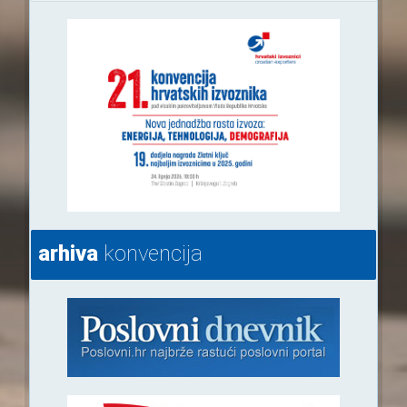
arhiva
konvencija