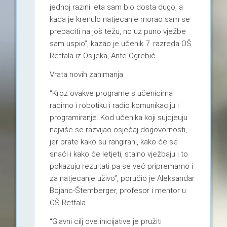
jednoj razini leta sam bio dosta dugo, a
kada je krenulo natjecanje morao sam se
prebaciti na još težu, no uz puno vježbe
sam uspio”, kazao je učenik 7. razreda OŠ
Retfala iz Osijeka, Ante Ogrebić.
Vrata novih zanimanja
“Kroz ovakve programe s učenicima
radimo i robotiku i radio komunikaciju i
programiranje. Kod učenika koji sujdjeuju
najviše se razvijao osjećaj dogovornosti,
jer prate kako su rangirani, kako će se
snaći i kako će letjeti, stalno vježbaju i to
pokazuju rezultati pa se već pripremamo i
za natjecanje uživo”, poručio je Aleksandar
Bojanc-Štemberger, profesor i mentor u
OŠ Retfala.
“Glavni cilj ove inicijative je pružiti