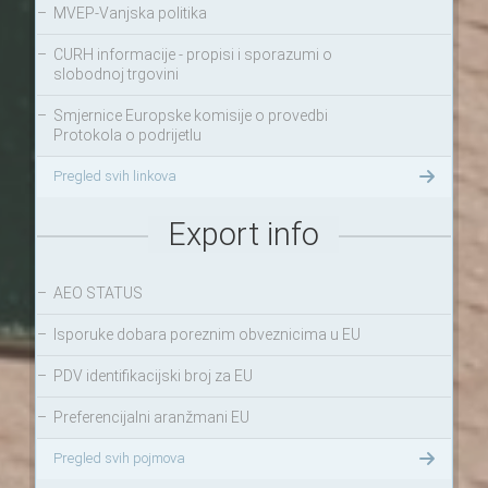
–
MVEP-Vanjska politika
–
CURH informacije - propisi i sporazumi o
slobodnoj trgovini
–
Smjernice Europske komisije o provedbi
Protokola o podrijetlu
Pregled svih linkova
Export info
–
AEO STATUS
–
Isporuke dobara poreznim obveznicima u EU
–
PDV identifikacijski broj za EU
–
Preferencijalni aranžmani EU
Pregled svih pojmova