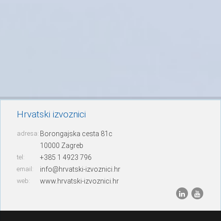
Hrvatski izvoznici
adresa:
Borongajska cesta 81c
10000 Zagreb
tel:
+385 1 4923 796
email:
info@hrvatski-izvoznici.hr
web:
www.hrvatski-izvoznici.hr