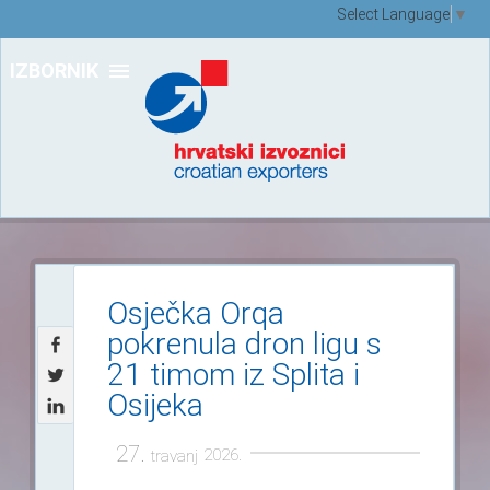
Select Language
▼
IZBORNIK
Osječka Orqa
pokrenula dron ligu s
21 timom iz Splita i
Osijeka
27.
2026.
travanj