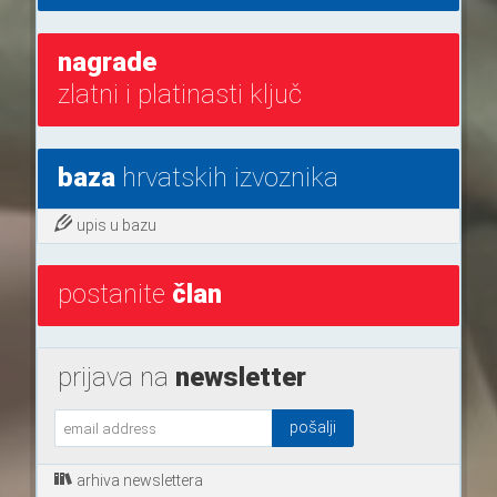
nagrade
zlatni i platinasti ključ
baza
hrvatskih izvoznika
upis u bazu
postanite
član
prijava na
newsletter
arhiva newslettera