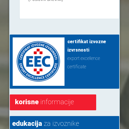
certifikat izvozne
izvrsnosti
export excellence
certificate
korisne
informacije
edukacija
za izvoznike