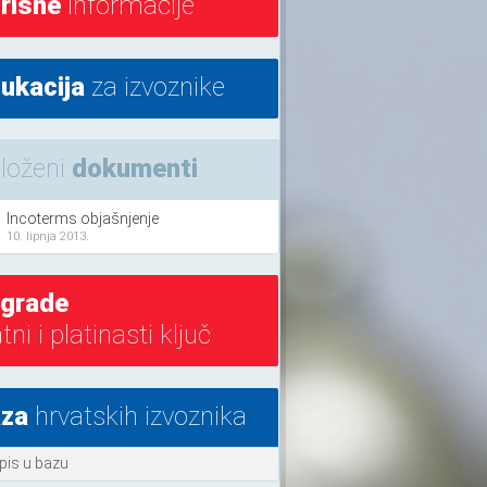
risne
informacije
ukacija
za izvoznike
iloženi
dokumenti
Incoterms objašnjenje
10. lipnja 2013.
grade
atni i platinasti ključ
za
hrvatskih izvoznika
pis u bazu