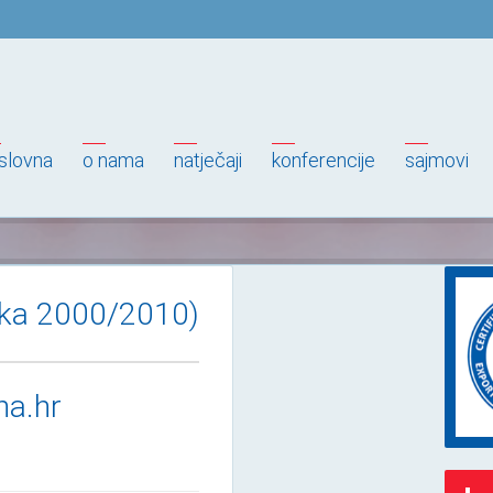
slovna
o nama
natječaji
konferencije
sajmovi
lika 2000/2010)
na.hr