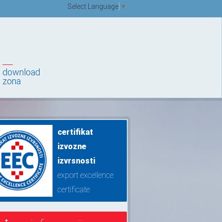
Select Language
▼
download
zona
certifikat
izvozne
izvrsnosti
export excellence
certificate