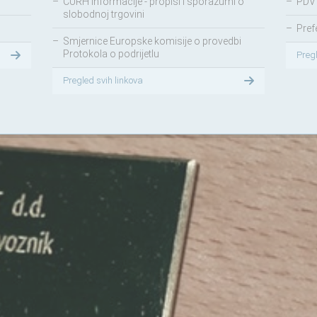
–
CURH informacije - propisi i sporazumi o
–
PDV 
slobodnoj trgovini
–
Pref
–
Smjernice Europske komisije o provedbi
Protokola o podrijetlu
Preg
Pregled svih linkova