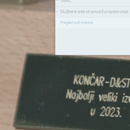
–
TARIC
–
Službene web stranice Europske unije
Pregled svih linkova