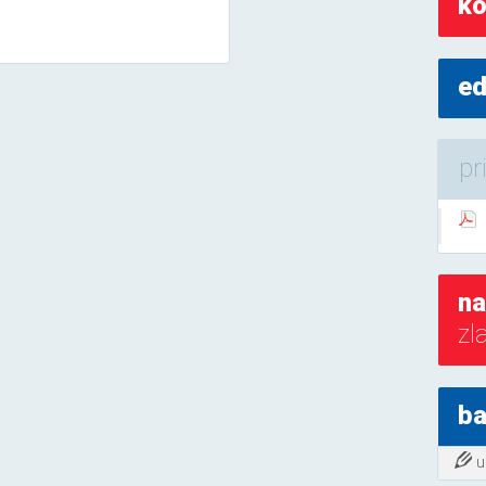
ko
ed
pr
na
zl
ba
u