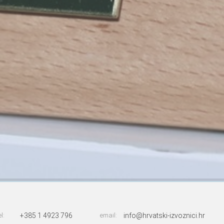
el:
+385 1 4923 796
email:
info@hrvatski-izvoznici.hr