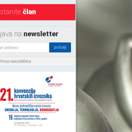
stanite
član
ijava na
newsletter
rhiva newslettera