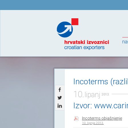
na
Incoterms (raz
10.
lipanj
2013.
Izvor: www.cari
Incoterms objašnjenje
10. lipnja 2013.