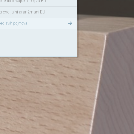
identifikacijski broj za EU
erencijalni aranžmani EU
led svih pojmova