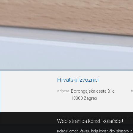
Hrvatski izvoznici
adresa:
Borongajska cesta 81c
t
10000 Zagreb
© 2013. Hrvatski izvoznici – sva prava prid
Web stranica koristi kolačiće!
Kolačići omogućavaju bolje korisničko iskustvo, pr