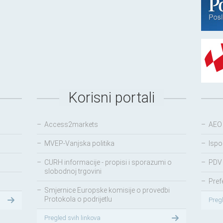
Korisni portali
–
Access2markets
–
AEO
–
MVEP-Vanjska politika
–
Ispo
–
CURH informacije - propisi i sporazumi o
–
PDV 
slobodnoj trgovini
–
Pref
–
Smjernice Europske komisije o provedbi
Protokola o podrijetlu
Preg
Pregled svih linkova