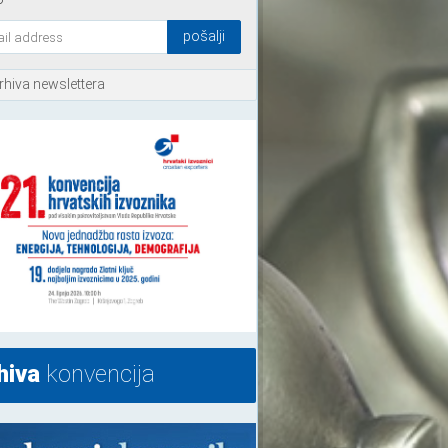
rhiva newslettera
hiva
konvencija