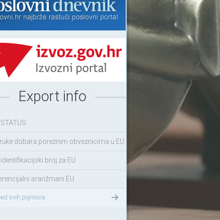
Export info
 STATUS
ruke dobara poreznim obveznicima u EU
identifikacijski broj za EU
erencijalni aranžmani EU
led svih pojmova