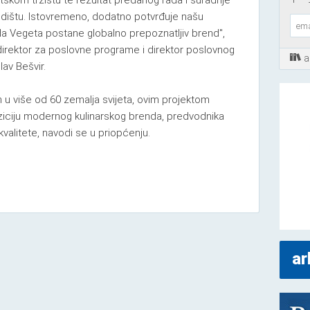
tskom tržištu te rezultat predanog rada i suradnje
sjedištu. Istovremeno, dodatno potvrđuje našu
da Vegeta postane globalno prepoznatljiv brend",
 direktor za poslovne programe i direktor poslovnog
a
av Bešvir.
n u više od 60 zemalja svijeta, ovim projektom
iciju modernog kulinarskog brenda, predvodnika
kvalitete, navodi se u priopćenju.
ar