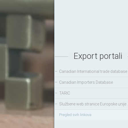
Export portali
–
Canadian International trade database
–
Canadian Importers Database
–
TARIC
–
Službene web stranice Europske unije
Pregled svih linkova