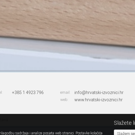
el:
+385 1 4923 796
email:
info@hrvatski-izvoznici.hr
web:
www.hrvatski-izvoznici.hr
ržana
Slažete l
ilagodbu sadržaja i analize posjeta web stranici. Postavke kolačića
Slažem se