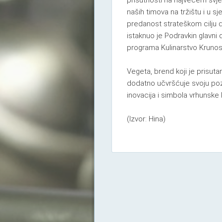
prisutnosti na najvećem svje
naših timova na tržištu i u 
predanost strateškom cilju 
istaknuo je Podravkin glavni
programa Kulinarstvo Krunosl
Vegeta, brend koji je prisuta
dodatno učvršćuje svoju poz
inovacija i simbola vrhunske 
(Izvor: Hina)