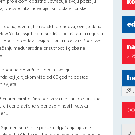
ko
ovim projektom dodatno učvršćuje svoju poziciju
, predvodnika inovacija i simbola vrhunske
ed
n od najpoznatijih hrvatskih brendova, ovih je dana
New Yorku, svjetskom središtu oglašavanja i mjestu
lobalni brendovi, izvijestili su u utorak iz Podravke
na
jačanju međunarodne prisutnosti i globalne
zl
e.
i, dodatno potvrđuje globalnu snagu i
ba
nda koji je tijekom više od 65 godina postao
 svijeta.
u
Squareu simbolično odražava njezinu poziciju kao
ture i generacije te s ponosom nosi hrvatsku
po
cenu.
quareu snažan je pokazatelj jačanja njezine
pr