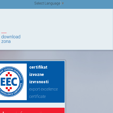
Select Language
▼
download
zona
certifikat
izvozne
izvrsnosti
export excellence
certificate