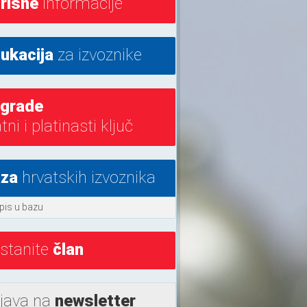
risne
informacije
ukacija
za izvoznike
grade
atni i platinasti ključ
za
hrvatskih izvoznika
pis u bazu
stanite
član
ijava na
newsletter