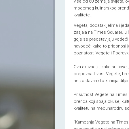
više od 60 zemalja svijeta, 
modernog kulinarskog brenda
kvalitete.
Vegeta, dodatak jelima i jeda
zasjala na Times Squareu u 
gdje se predstavljaju vodeći g
navodeći kako to pridonosi 
poznatosti Vegete i Podravk
Ova aktivacija, kako su navel
prepoznatljivost Vegete, bre
neizostavan dio kuhinja diljem
Prisutnost Vegete na Times 
brenda koji spaja okuse, kul
kvalitetu na međunarodnu s
"Kampanja Vegete na Times S