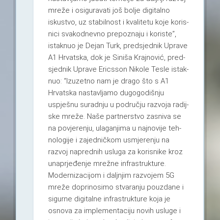
mreže i osi­gu­ra­vati još bolje digi­talno
iskus­tvo, uz sta­bil­nost i kva­li­tetu koje koris­
nici sva­kod­nevno pre­poz­naju i koriste”,
istak­nuo je Dejan Turk, pred­sjed­nik Uprave
A1 Hrvat­ska, dok je Siniša Kraj­no­vić, pred­
sjed­nik Uprave Eric­sson Nikole Tesle istak­
nuo: “Izu­zetno nam je drago što s A1
Hrvat­ska nas­tav­ljamo dugo­go­diš­nju
uspješnu surad­nju u podru­čju razvoja radij­
ske mreže. Naše part­ner­stvo zas­niva se
na povje­re­nju, ula­ga­njima u naj­no­vije teh­
no­lo­gije i zajed­nič­kom usmje­re­nju na
razvoj napred­nih usluga za koris­nike kroz
una­p­rje­đe­nje mrežne infras­truk­ture.
Moder­ni­za­ci­jom i dalj­njim razvo­jem 5G
mreže dopri­no­simo stva­ra­nju pouz­dane i
sigurne digi­talne infras­truk­ture koja je
osnova za imple­men­ta­ciju novih usluge i