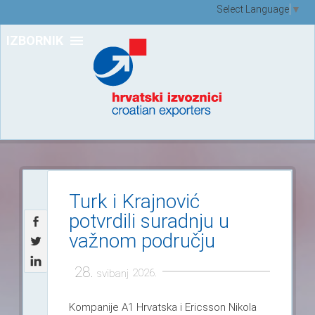
Select Language
▼
IZBORNIK
Turk i Krajnović
potvrdili suradnju u
važnom području
28.
2026.
svibanj
Kompa­nije A1 Hrvat­ska i Eric­sson Nikola