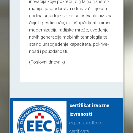
ino­va­cija koje pokreću digi­talnu tran­sfor­
ma­ciju gos­po­dar­stva i druš­tva”. Tije­kom
godina surad­nje tvrtke su ostva­rile niz zna­
čaj­nih pos­tig­nuća, uklju­ču­jući kon­ti­nu­iranu
moder­ni­za­ciju radij­ske mreže, uvo­đe­nje
novih gene­ra­cija mobil­nih teh­no­lo­gija te
stalno una­p­rje­đe­nje kapa­ci­teta, pokri­ve­
nosti i pouz­da­nosti.
(Poslovni dnevnik)
certifikat izvozne
izvrsnosti
export excellence
certificate