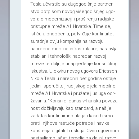
Tesla učvr­stile su dugo­go­diš­nje part­ner­
stvo pot­pi­som novog više­go­diš­njeg ugo­
vora o moder­ni­za­ciji i pro­ši­re­nju radij­ske
pris­tupne mreže A1 Hrvat­ska. Time se,
ističu u pri­op­će­nju, pot­vr­đuje kon­ti­nu­itet
surad­nje dviju kom­pa­nija na razvoju
napredne mobilne infras­truk­ture, nas­tav­lja
sta­bi­lan i teh­no­lo­ški napre­dan razvoj
mreže te dalj­nje una­p­rje­đe­nje koris­nič­kog
iskus­tva. U okviru novog ugo­vora Eric­sson
Nikola Tesla u nared­nih pet godina ostaje
jedini ispo­ru­či­telj radij­skog dijela mobilne
mreže A1 Hrvat­ska i pru­ža­telj usluga odr­
ža­va­nja. “Koris­nici danas vrhun­sku poveza­
nost doživ­lja­vaju kao stan­dard, a naš je
zada­tak kon­ti­nu­irano ula­gati kako bismo
pra­tili nji­hove ras­tuće potrebe i navike
kori­šte­nja digi­tal­nih usluga. Ovim ugo­vo­rom
nas­tav­ljamo jačati teme­lje za dalj­nji razvoj