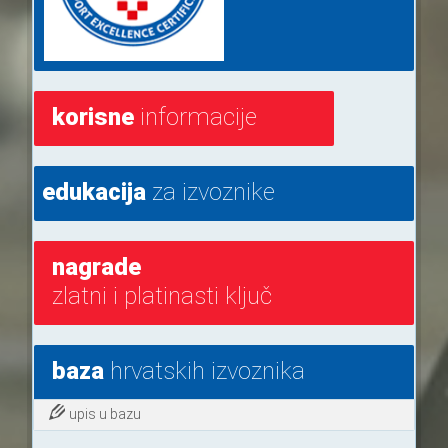
korisne
informacije
edukacija
za izvoznike
nagrade
zlatni i platinasti ključ
baza
hrvatskih izvoznika
upis u bazu