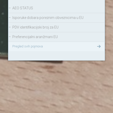
–
AEO STATUS
–
Isporuke dobara poreznim obveznicima u EU
–
PDV identifikacijski broj za EU
–
Preferencijalni aranžmani EU
Pregled svih pojmova