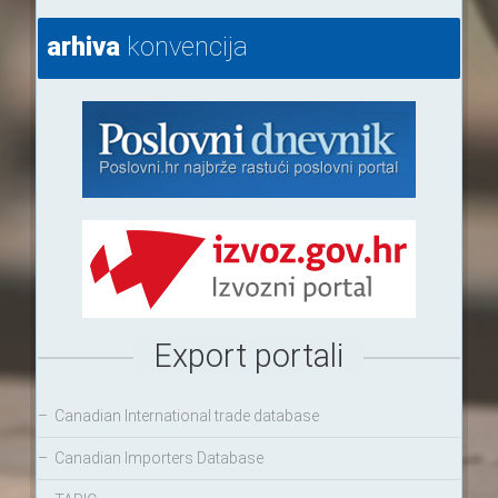
arhiva
konvencija
Export portali
–
Canadian International trade database
–
Canadian Importers Database