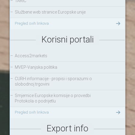
–
TARIC
–
Službene web stranice Europske unije
Pregled svih linkova
Korisni portali
–
Access2markets
–
MVEP-Vanjska politika
–
CURH informacije - propisi i sporazumi o
slobodnoj trgovini
–
Smjernice Europske komisije o provedbi
Protokola o podrijetlu
Pregled svih linkova
Export info