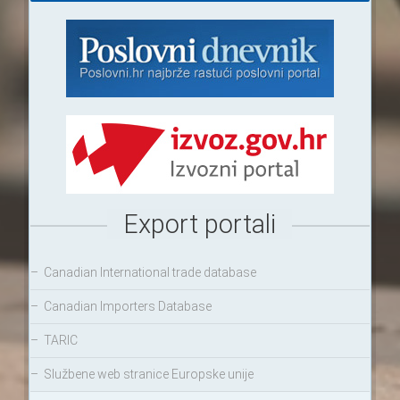
Export portali
–
Canadian International trade database
–
Canadian Importers Database
–
TARIC
–
Službene web stranice Europske unije