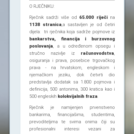
O RJEČNIKU:
Rječnik sadrži više od
65.000 riječi
na
1138 stranica
,a sastavljen je od četiri
dijela: tri rječnika koja sadrže pojmove iz
bankarstva, financija i burzovnog
poslovanja
, a u određenom opsegu i
stručno nazivlje iz
računovodstva
,
osiguranja i prava, posebice trgovačkog
prava - na hrvatskom, engleskom i
njemačkom jeziku, dok četvrti dio
predstavlja dodatak sa 1.800 pojmova i
definicija, 500 antonima, 300 kratica kao i
500 engleskih
kolokvijalnih fraza
.
Rječnik je namijenjen prvenstveno
bankarima, financijašima, studentima,
prevoditeljima te svima onima čiji su
profesionalni interesi vezani za