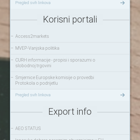
Pregled svih linkova
Korisni portali
–
Access2markets
–
MVEP-Vanjska politika
–
CURH informacije - propisi i sporazumi o
slobodnoj trgovini
–
Smjernice Europske komisije o provedbi
Protokola o podrijetlu
Pregled svih linkova
Export info
–
AEO STATUS