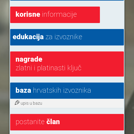
korisne
informacije
edukacija
za izvoznike
nagrade
zlatni i platinasti ključ
baza
hrvatskih izvoznika
upis u bazu
postanite
član