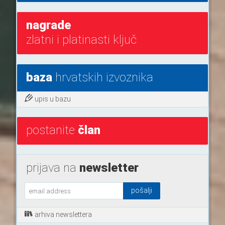
nagrade
zlatni i platinasti ključ
baza
hrvatskih izvoznika
upis u bazu
postanite
član
prijava na
newsletter
arhiva newslettera