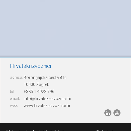
Hrvatski izvoznici
adresa:
Borongajska cesta 81c
10000 Zagreb
tel:
+385 1 4923 796
email:
info@hrvatski-izvoznici.hr
web:
www.hrvatski-izvoznici.hr