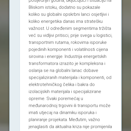
posljednjih godina, uključujući i situaciju na
Bliskom istoku, dodatno su pokazale
koliko su globalni opskrbni lanci osjetljivi i
koliko energetika danas ima stratešku
važnost. U određenim segmentima tržišta
već su vidljivi pritisci, prije svega u logistici,
transportnim rutama, rokovima isporuke
pojedinih komponenti i volatilnosti cijena
sirovina i energije. Industrija energetskih
transformatora izrazito je kompleksna i
oslanja se na globalni lanac dobave
specijaliziranih materijala i komponenti, od
elektrotehničkog čelika i bakra do
izolacijskih materijala i specijalizirane
opreme. Svaki poremećaj u
međunarodnoj trgovini ili transportu može
imati utjecaj na dinamiku isporuka i
planiranje projekata. Međutim, važno
jenaglasiti da aktualna kriza nije promijenila