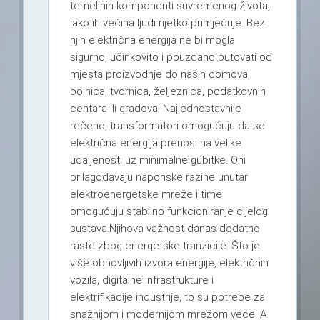
temeljnih komponenti suvremenog života,
iako ih većina ljudi rijetko primjećuje. Bez
njih električna energija ne bi mogla
sigurno, učinkovito i pouzdano putovati od
mjesta proizvodnje do naših domova,
bolnica, tvornica, željeznica, podatkovnih
centara ili gradova. Najjednostavnije
rečeno, transformatori omogućuju da se
električna energija prenosi na velike
udaljenosti uz minimalne gubitke. Oni
prilagođavaju naponske razine unutar
elektroenergetske mreže i time
omogućuju stabilno funkcioniranje cijelog
sustava.Njihova važnost danas dodatno
raste zbog energetske tranzicije. Što je
više obnovljivih izvora energije, električnih
vozila, digitalne infrastrukture i
elektrifikacije industrije, to su potrebe za
snažnijom i modernijom mrežom veće. A