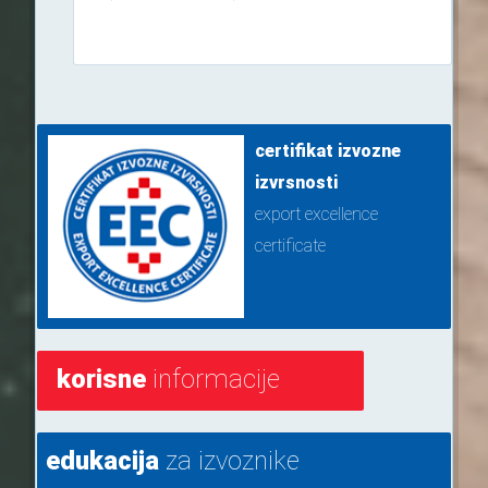
certifikat izvozne
izvrsnosti
export excellence
certificate
korisne
informacije
edukacija
za izvoznike