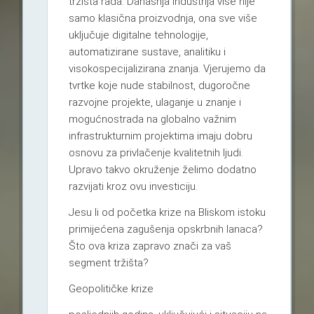
tržišta rada. Današnja industrija više nije
samo klasična proizvodnja, ona sve više
uključuje digitalne tehnologije,
automatizirane sustave, analitiku i
visokospecijalizirana znanja. Vjerujemo da
tvrtke koje nude stabilnost, dugoročne
razvojne projekte, ulaganje u znanje i
mogućnostrada na globalno važnim
infrastrukturnim projektima imaju dobru
osnovu za privlačenje kvalitetnih ljudi.
Upravo takvo okruženje želimo dodatno
razvijati kroz ovu investiciju.
Jesu li od početka krize na Bliskom istoku
primijećena zagušenja opskrbnih lanaca?
Što ova kriza zapravo znači za vaš
segment tržišta?
Geopolitičke krize