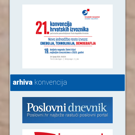
arhiva
konvencija