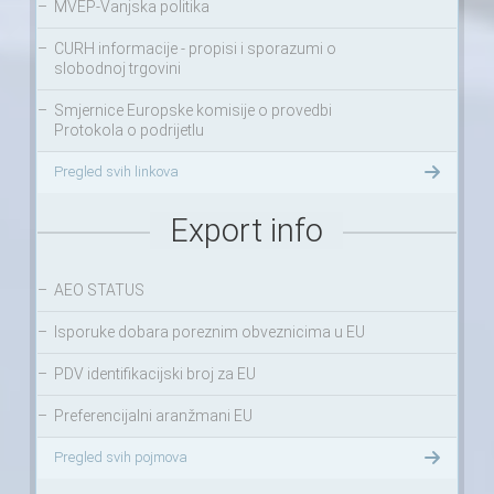
–
MVEP-Vanjska politika
–
CURH informacije - propisi i sporazumi o
slobodnoj trgovini
–
Smjernice Europske komisije o provedbi
Protokola o podrijetlu
Pregled svih linkova
Export info
–
AEO STATUS
–
Isporuke dobara poreznim obveznicima u EU
–
PDV identifikacijski broj za EU
–
Preferencijalni aranžmani EU
Pregled svih pojmova