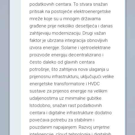
podatkovnih centara. To stvara snažan
pritisak na postojeće elektroenergetske
mreže koje su u mnogim državama
građene prije nekoliko desetljeća i danas
zahtijevaju modernizaciju. Drugi važan
faktor je ubrzana integracija obnovljivih
izvora energije. Solarne i vjetroelektrane
proizvode energiju decentralizirano i
često daleko od glavnih centara
potrošnje, što zahtijeva nova ulaganja u
prijenosnu infrastrukturu, uključujući velike
energetske transformatore i HVDC
sustave za prijenos energije na velikim
udaljenostima uz minimalne gubitke.
Istodobno, snažan rast podatkovnih
centara i digitalne infrastrukture dodatno
povećava potrebu za stabilnim i
pouzdanim napajanjem. Razvoj umjetne
inteligencije, cloud tehnologija i digitalnih