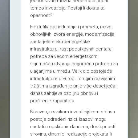
jednostavno možda neće moći pratiti
tempo investicija. Postoji li doista ta
opasnost?
Elektrifikacija industrije i prometa, razvoj
obnovljivih izvora energije, modernizacija
zastarjele elektroenergetske
infrastrukture, rast podatkovnih centara i
potreba za većom energetskom
sigurnošću stvaraju dugoročnu potrebu za
ulaganjima u mrežu. Velik dio postojeće
infrastrukture u Europi i drugim razvijenim
tržištima izgrađen je prije više desetljeća i
danas zahtijeva ozbiljnu obnovu i
proširenje kapaciteta.
Naravno, u svakom investicijskom ciklusu
postoje određeni rizici. Izazovi mogu
nastati u opskrbnim lancima, dostupnosti
sirovina, dinamici realizacije projekata ili