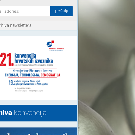
rhiva newslettera
hiva
konvencija