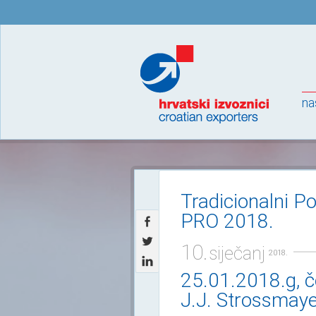
na
Tradicionalni P
PRO 2018.
10.
siječanj
2018.
25.01.2018.g, če
J.J. Strossmaye