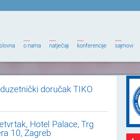
slovna
o nama
natječaji
konferencije
sajmovi
oduzetnički doručak TIKO
tvrtak, Hotel Palace, Trg
ra 10, Zagreb