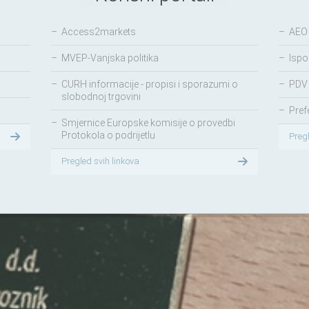
–
Access2markets
–
AEO
–
MVEP-Vanjska politika
–
Ispo
–
CURH informacije - propisi i sporazumi o
–
PDV 
slobodnoj trgovini
–
Pref
–
Smjernice Europske komisije o provedbi
Protokola o podrijetlu
Preg
Pregled svih linkova