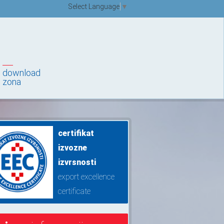
Select Language
▼
download
zona
certifikat
izvozne
izvrsnosti
export excellence
certificate