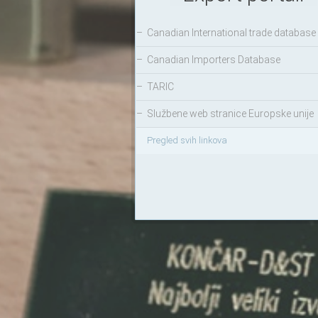
–
Canadian International trade database
–
Canadian Importers Database
–
TARIC
–
Službene web stranice Europske unije
Pregled svih linkova