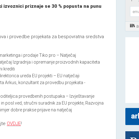
 izvoznici priznaje se 30 % popusta na punu
a
dova i provedbe projekata za bespovratna sredstva
marketinga i prodaje Tiko pro – Natječaj
atječaj Izgradnja i opremanje proizvodnih kapaciteta
i krediti
rektorica ureda EU projekti – EU natječaji
ta Arkus, konzultant za provedbu projekata -
oditeljica provedbenih postupaka – Izvještavanje
in posl.ved, stručni suradnik za EU projekte, Razvojna
imjer dobre prakse prijave na natječaj
ar
jte
OVDJE
!