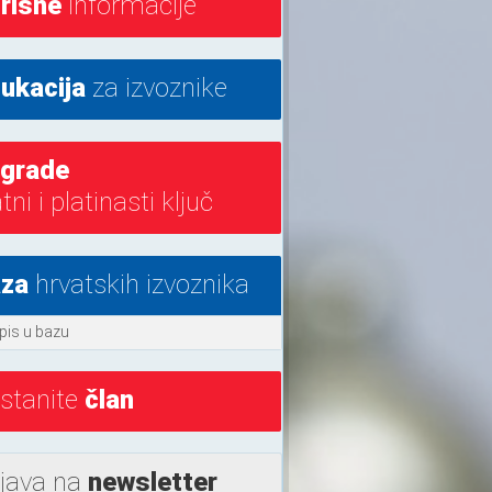
risne
informacije
ukacija
za izvoznike
grade
atni i platinasti ključ
za
hrvatskih izvoznika
pis u bazu
stanite
član
ijava na
newsletter