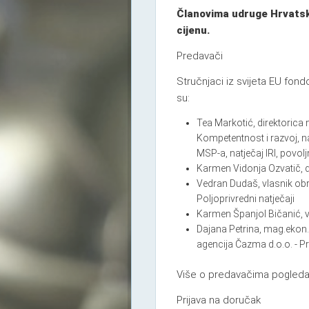
Članovima udruge Hrvatski
cijenu.
Predavači
Stručnjaci iz svijeta EU fon
su:
Tea Markotić, direktorica 
Kompetentnost i razvoj, n
MSP-a, natječaj IRI, povoljn
Karmen Vidonja Ozvatič, di
Vedran Dudaš, vlasnik obr
Poljoprivredni natječaji
Karmen Španjol Bičanić, v
Dajana Petrina, mag.ekon. 
agencija Čazma d.o.o. - Pr
Više o predavačima pogleda
Prijava na doručak