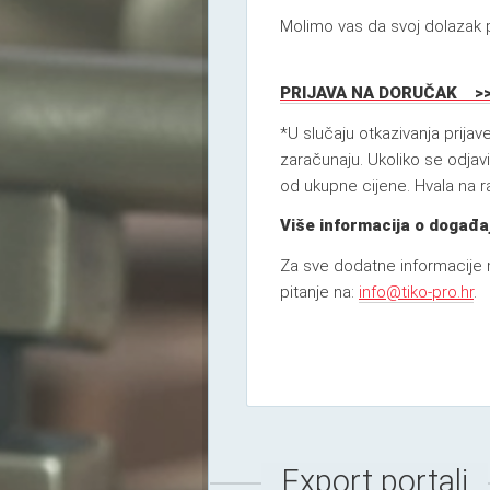
Molimo vas da svoj dolazak p
PRIJAVA NA DORUČAK >
*U slučaju otkazivanja prija
zaračunaju. Ukoliko se odjav
od ukupne cijene. Hvala na r
Više informacija o događaj
Za sve dodatne informacije m
pitanje na:
info@tiko-pro.hr
.
Export portali