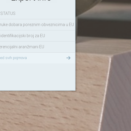
 STATUS
ruke dobara poreznim obveznicima u EU
identifikacijski broj za EU
erencijalni aranžmani EU
led svih pojmova