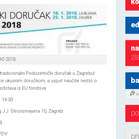
ko
ed
na
zl
RO 2018.
tradicionalni Poduzetnički doručak u Zagrebu!
ba
pce ukusnim doručkom, a usput naučite nešto o
redstava iz EU fondova.
u
– 14:30
g J.J. Strossmayera 10, Zagreb
po
8.
PDV.
pr