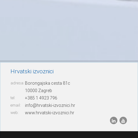
Hrvatski izvoznici
adresa:
Borongajska cesta 81c
10000 Zagreb
tel:
+385 1 4923 796
email:
info@hrvatski-izvoznici.hr
web:
www.hrvatski-izvoznici.hr