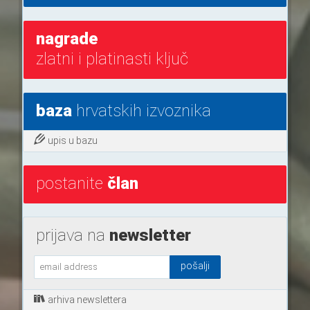
nagrade
zlatni i platinasti ključ
baza
hrvatskih izvoznika
upis u bazu
postanite
član
prijava na
newsletter
arhiva newslettera