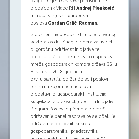
ovogodišnjem
summitu
predvodit će
predsjednik Vlade RH
Andrej Plenković
i
ministar vanjskih i europskih
poslova
Gordan Grlić-Radman
.
S obzirom na prepoznatu uloga privatnog
sektora kao ključnog partnera za uspjeh i
dugoročnu održivost Inicijative te
potpisanu Zajedničku izjavu o uspostavi
mreža gospodarskih komora država 3SI u
Bukureštu 2018. godine, u
okviru
summita
održat će se i poslovni
forum na kojem će sudjelovati
predstavnici gospodarskih institucija i
subjekata iz država uključenih u Inicijativu.
Program Poslovnog foruma predviđa
održavanje panel rasprava te se očekuje i
održavanje poslovnih susreta
gospodarstvenika i predstavnika
gospodarskih institucija, B2B te B2G.