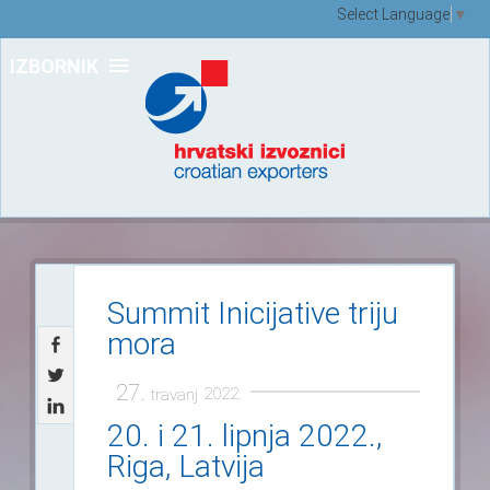
Select Language
▼
IZBORNIK
Summit Inicijative triju
mora
27.
2022.
travanj
20. i 21. lipnja 2022.,
Riga, Latvija