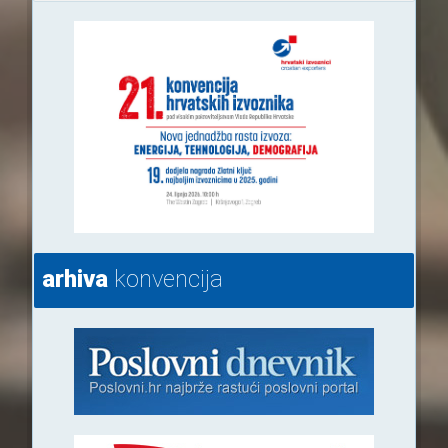
arhiva
konvencija