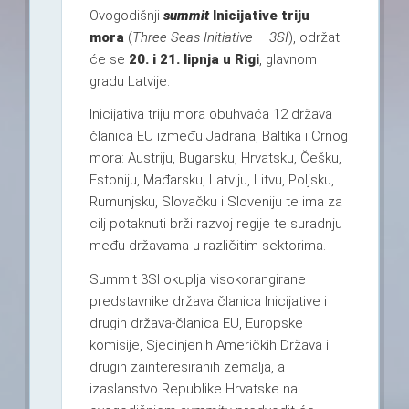
Ovogodišnji
summit
Inicijative triju
mora
(
Three Seas Initiative
–
3SI
), održat
će se
20. i 21. lipnja u Rigi
, glavnom
gradu Latvije.
Inicijativa triju mora obuhvaća 12 država
članica EU između Jadrana, Baltika i Crnog
mora: Austriju, Bugarsku, Hrvatsku, Češku,
Estoniju, Mađarsku, Latviju, Litvu, Poljsku,
Rumunjsku, Slovačku i Sloveniju te ima za
cilj potaknuti brži razvoj regije te suradnju
među državama u različitim sektorima.
Summit 3SI okuplja visokorangirane
predstavnike država članica Inicijative i
drugih država-članica EU, Europske
komisije, Sjedinjenih Američkih Država i
drugih zainteresiranih zemalja, a
izaslanstvo Republike Hrvatske na