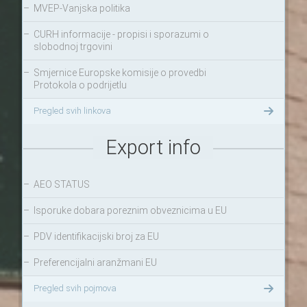
–
MVEP-Vanjska politika
–
CURH informacije - propisi i sporazumi o
slobodnoj trgovini
–
Smjernice Europske komisije o provedbi
Protokola o podrijetlu
Pregled svih linkova
Export info
–
AEO STATUS
–
Isporuke dobara poreznim obveznicima u EU
–
PDV identifikacijski broj za EU
–
Preferencijalni aranžmani EU
Pregled svih pojmova