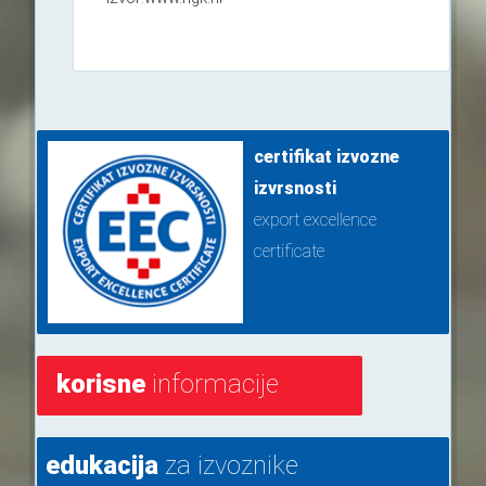
certifikat izvozne
izvrsnosti
export excellence
certificate
korisne
informacije
edukacija
za izvoznike