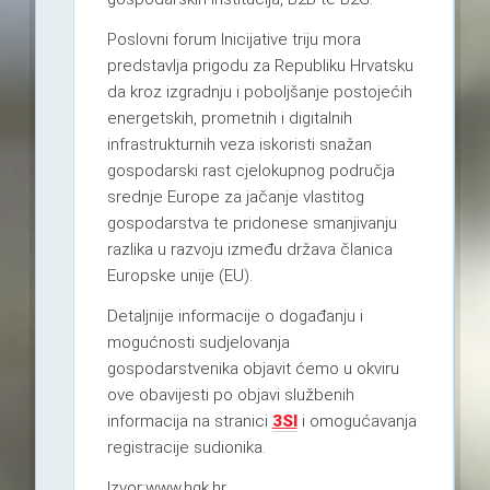
Poslovni forum Inicijative triju mora
predstavlja prigodu za Republiku Hrvatsku
da kroz izgradnju i poboljšanje postojećih
energetskih, prometnih i digitalnih
infrastrukturnih veza iskoristi snažan
gospodarski rast cjelokupnog područja
srednje Europe za jačanje vlastitog
gospodarstva te pridonese smanjivanju
razlika u razvoju između država članica
Europske unije (EU).
Detaljnije informacije o događanju i
mogućnosti sudjelovanja
gospodarstvenika objavit ćemo u okviru
ove obavijesti po objavi službenih
informacija na stranici
3SI
i omogućavanja
registracije sudionika.
Izvor:www.hgk.hr