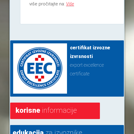
više pročitajte na:
Više
certifikat izvozne
izvrsnosti
export excellence
certificate
korisne
informacije
edukacija
za izvoznike