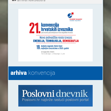
arhiva
konvencija