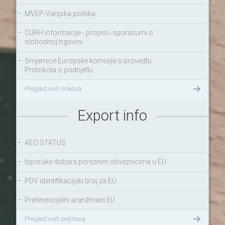
–
MVEP-Vanjska politika
–
CURH informacije - propisi i sporazumi o
slobodnoj trgovini
–
Smjernice Europske komisije o provedbi
Protokola o podrijetlu
Pregled svih linkova
Export info
–
AEO STATUS
–
Isporuke dobara poreznim obveznicima u EU
–
PDV identifikacijski broj za EU
–
Preferencijalni aranžmani EU
Pregled svih pojmova