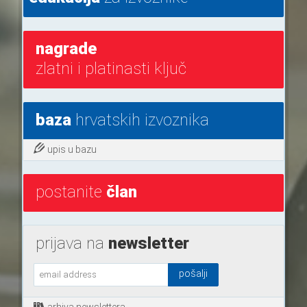
nagrade
zlatni i platinasti ključ
baza
hrvatskih izvoznika
upis u bazu
postanite
član
prijava na
newsletter
arhiva newslettera