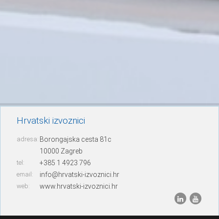
Hrvatski izvoznici
adresa:
Borongajska cesta 81c
10000 Zagreb
tel:
+385 1 4923 796
email:
info@hrvatski-izvoznici.hr
web:
www.hrvatski-izvoznici.hr