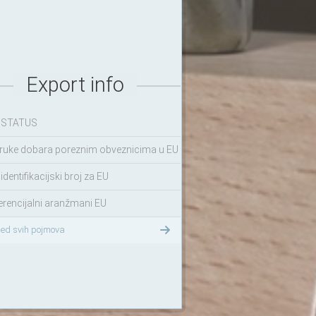
Export info
 STATUS
ruke dobara poreznim obveznicima u EU
identifikacijski broj za EU
erencijalni aranžmani EU
led svih pojmova