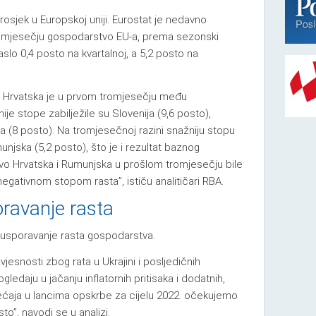
rosjek u Europskoj uniji. Eurostat je nedavno
romjesečju gospodarstvo EU-a, prema sezonski
lo 0,4 posto na kvartalnoj, a 5,2 posto na
 Hrvatska je u prvom tromjesečju među
je stope zabilježile su Slovenija (9,6 posto),
ka (8 posto). Na tromjesečnoj razini snažniju stopu
unjska (5,2 posto), što je i rezultat baznog
avo Hrvatska i Rumunjska u prošlom tromjesečju bile
egativnom stopom rasta”, ističu analitičari RBA.
ravanje rasta
usporavanje rasta gospodarstva.
vjesnosti zbog rata u Ukrajini i posljedičnih
ledaju u jačanju inflatornih pritisaka i dodatnih,
ećaja u lancima opskrbe za cijelu 2022. očekujemo
o”, navodi se u analizi.