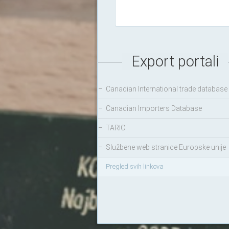
Export portali
–
Canadian International trade database
–
Canadian Importers Database
–
TARIC
–
Službene web stranice Europske unije
Pregled svih linkova