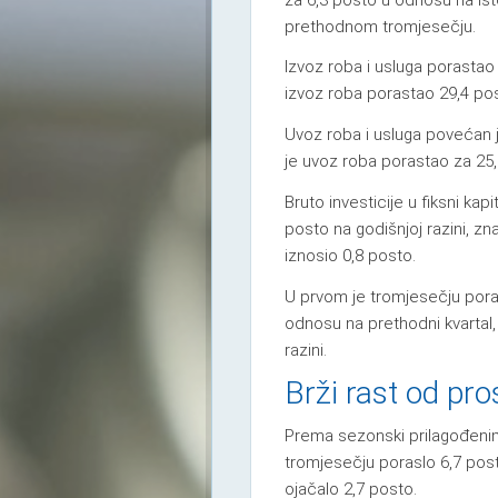
prethodnom tromjesečju.
Izvoz roba i usluga porastao j
izvoz roba porastao 29,4 pos
Uvoz roba i usluga povećan j
je uvoz roba porastao za 25,
Bruto investicije u fiksni ka
posto na godišnjoj razini, z
iznosio 0,8 posto.
U prvom je tromjesečju poras
odnosu na prethodni kvartal,
razini.
Brži rast od pr
Prema sezonski prilagođeni
tromjesečju poraslo 6,7 posto
ojačalo 2,7 posto.