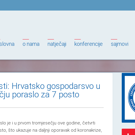
slovna
o nama
natječaji
konferencije
sajmovi
esti: Hrvatsko gospodarsvo u
ju poraslo za 7 posto
lo je i u prvom tromjesečju ove godine, četvrti
sto, što ukazuje na daljnji oporavak od koronakrize,