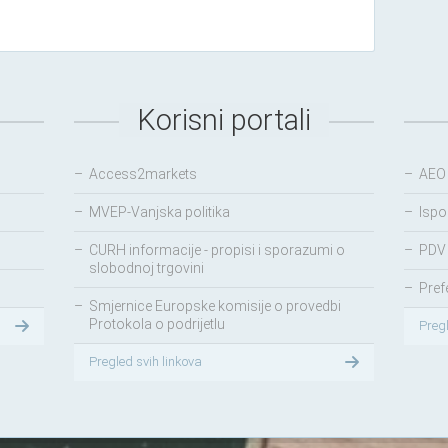
Korisni portali
–
Access2markets
–
AEO
–
MVEP-Vanjska politika
–
Ispo
–
CURH informacije - propisi i sporazumi o
–
PDV 
slobodnoj trgovini
–
Pref
–
Smjernice Europske komisije o provedbi
Protokola o podrijetlu
Preg
Pregled svih linkova