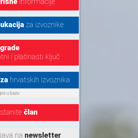
risne
informacije
ukacija
za izvoznike
grade
atni i platinasti ključ
za
hrvatskih izvoznika
pis u bazu
stanite
član
ijava na
newsletter