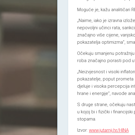
Moguće je, kažu analitičari RB
„Naime, iako je izravna izložen
nepovoljni učinci rata, sankc
značajno više cijene, vanjsko
pokazatelja optimizma”, smat
Očekuju smanjenu potražnju g
roba značajno porasti pod ut
„Neizvjesnost i visoki inflat
pokazatelje, poput prometa 
djeluje i visoka percepcija i
hrane i energije”, navode anal
S druge strane, očekuju nast
u kojoj bi i fizički i financi
stopama.
Izvor:
www.jutarnji.hr/HINA