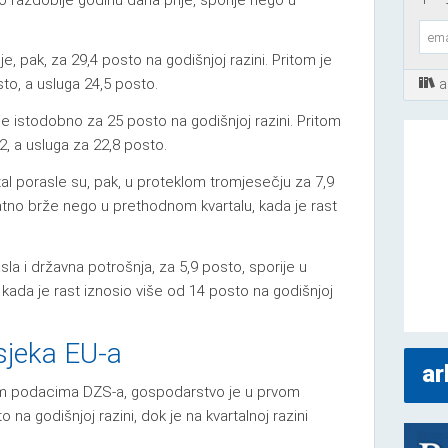
e, pak, za 29,4 posto na godišnjoj razini. Pritom je
to, a usluga 24,5 posto.
a
e istodobno za 25 posto na godišnjoj razini. Pritom
2, a usluga za 22,8 posto.
pital porasle su, pak, u proteklom tromjesečju za 7,9
natno brže nego u prethodnom kvartalu, kada je rast
la i državna potrošnja, za 5,9 posto, sporije u
 kada je rast iznosio više od 14 posto na godišnjoj
osjeka EU-a
ar
m podacima DZS-a, gospodarstvo je u prvom
 na godišnjoj razini, dok je na kvartalnoj razini