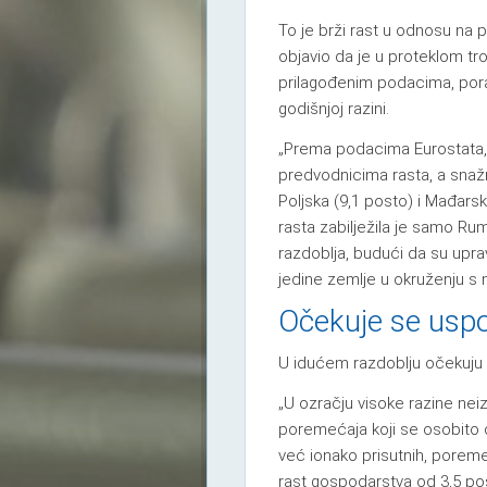
To je brži rast u odnosu na p
objavio da je u proteklom t
prilagođenim podacima, poras
godišnjoj razini.
„Prema podacima Eurostata,
predvodnicima rasta, a snažni
Poljska (9,1 posto) i Mađars
rasta zabilježila je samo Rum
razdoblja, budući da su upr
jedine zemlje u okruženju s n
Očekuje se uspo
U idućem razdoblju očekuju 
„U ozračju visoke razine neiz
poremećaja koji se osobito og
već ionako prisutnih, porem
rast gospodarstva od 3,5 post