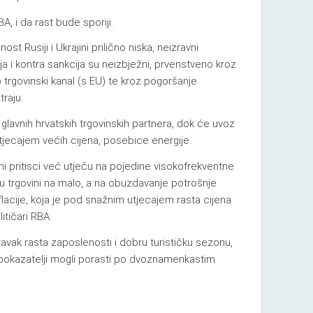
A, i da rast bude sporiji.
ost Rusiji i Ukrajini prilično niska, neizravni
ija i kontra sankcija su neizbježni, prvenstveno kroz
 trgovinski kanal (s EU) te kroz pogoršanje
raju.
lavnih hrvatskih trgovinskih partnera, dok će uvoz
jecajem većih cijena, posebice energije.
orni pritisci već utječu na pojedine visokofrekventne
u trgovini na malo, a na obuzdavanje potrošnje
nflacije, koja je pod snažnim utjecajem rasta cijena
itičari RBA.
avak rasta zaposlenosti i dobru turističku sezonu,
jski pokazatelji mogli porasti po dvoznamenkastim