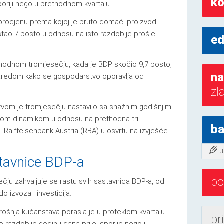
ko
oriji nego u prethodnom kvartalu.
 procjenu prema kojoj je bruto domaći proizvod
stao 7 posto u odnosu na isto razdoblje prošle
ed
ethodnom tromjesečju, kada je BDP skočio 9,7 posto,
na
 zaredom kako se gospodarstvo oporavlja od
zl
vom je tromjesečju nastavilo sa snažnim godišnjim
jom dinamikom u odnosu na prethodna tri
ba
ari Raiffeisenbank Austria (RBA) u osvrtu na izvješće
u
stavnice BDP-a
po
ju zahvaljuje se rastu svih sastavnica BDP-a, od
 izvoza i investicija.
šnja kućanstava porasla je u proteklom kvartalu
pr
o razdoblje godinu dana prije, sporije nego u