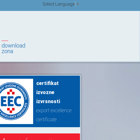
Select Language
▼
download
zona
certifikat
izvozne
izvrsnosti
export excellence
certificate