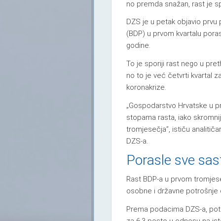
no premda snažan, rast je sp
DZS je u petak objavio prvu
(BDP) u prvom kvartalu pora
godine.
To je sporiji rast nego u pr
no to je već četvrti kvartal
koronakrize.
„Gospodarstvo Hrvatske u pr
stopama rasta, iako skromni
tromjesečja”, ističu analitič
DZS-a.
Porasle sve sa
Rast BDP-a u prvom tromjeseč
osobne i državne potrošnje do
Prema podacima DZS-a, potro
za 6,3 posto u odnosu na ist