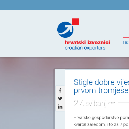
na
Stigle dobre vij
prvom tromjeseč
27.
svibanj
2022.
Hrvatsko gospodarstvo poras
kvartal zaredom, i to za 7 po