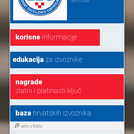
certificate
korisne
informacije
edukacija
za izvoznike
nagrade
zlatni i platinasti ključ
baza
hrvatskih izvoznika
upis u bazu