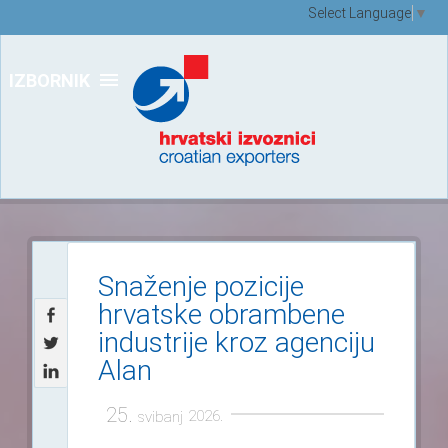
Select Language
▼
IZBORNIK
Snaženje pozicije
hrvatske obrambene
industrije kroz agenciju
Alan
25.
2026.
svibanj