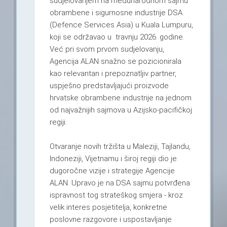
sudjelovanjem na međunarodnom sajmu
obrambene i sigurnosne industrije DSA
(Defence Services Asia) u Kuala Lumpuru,
koji se održavao u travnju 2026. godine.
Već pri svom prvom sudjelovanju,
Agencija ALAN snažno se pozicionirala
kao relevantan i prepoznatljiv partner,
uspješno predstavljajući proizvode
hrvatske obrambene industrije na jednom
od najvažnijih sajmova u Azijsko-pacifičkoj
regiji.
Otvaranje novih tržišta u Maleziji, Tajlandu,
Indoneziji, Vijetnamu i široj regiji dio je
dugoročne vizije i strategije Agencije
ALAN. Upravo je na DSA sajmu potvrđena
ispravnost tog strateškog smjera - kroz
velik interes posjetitelja, konkretne
poslovne razgovore i uspostavljanje