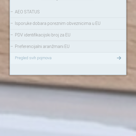
–
AEO STATUS
–
Isporuke dobara poreznim obveznicima u EU
–
PDV identifikacijski broj za EU
–
Preferencijalni aranžmani EU
Pregled svih pojmova