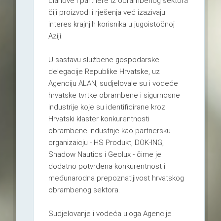
članove i partnere iz obrambenog sektora
čiji proizvodi i rješenja već izazivaju
interes krajnjih korisnika u jugoistočnoj
Aziji.
U sastavu službene gospodarske
delegacije Republike Hrvatske, uz
Agenciju ALAN, sudjelovale su i vodeće
hrvatske tvrtke obrambene i sigurnosne
industrije koje su identificirane kroz
Hrvatski klaster konkurentnosti
obrambene industrije kao partnersku
organizaicju - HS Produkt, DOK-ING,
Shadow Nautics i Geolux - čime je
dodatno potvrđena konkurentnost i
međunarodna prepoznatljivost hrvatskog
obrambenog sektora.
Sudjelovanje i vodeća uloga Agencije