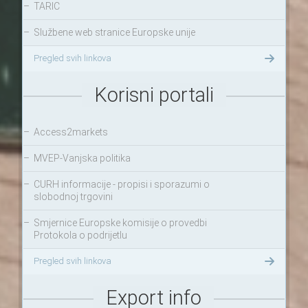
–
TARIC
–
Službene web stranice Europske unije
Pregled svih linkova
Korisni portali
–
Access2markets
–
MVEP-Vanjska politika
–
CURH informacije - propisi i sporazumi o
slobodnoj trgovini
–
Smjernice Europske komisije o provedbi
Protokola o podrijetlu
Pregled svih linkova
Export info