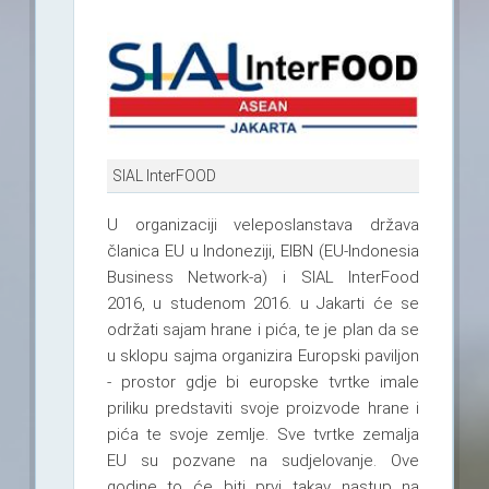
SIAL InterFOOD
U organizaciji veleposlanstava država
članica EU u Indoneziji, EIBN (EU-Indonesia
Business Network-a) i SIAL InterFood
2016, u studenom 2016. u Jakarti će se
održati sajam hrane i pića, te je plan da se
u sklopu sajma organizira Europski paviljon
- prostor gdje bi europske tvrtke imale
priliku predstaviti svoje proizvode hrane i
pića te svoje zemlje. Sve tvrtke zemalja
EU su pozvane na sudjelovanje. Ove
godine to će biti prvi takav nastup na