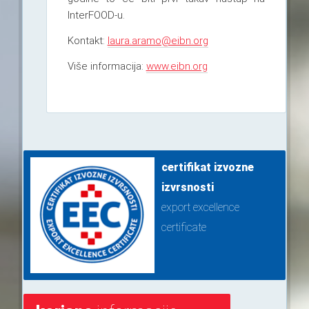
InterFOOD-u.
Kontakt:
laura.aramo@eibn.org
Više informacija:
www.eibn.org
certifikat izvozne
izvrsnosti
export excellence
certificate