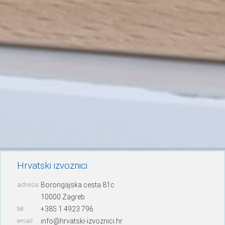
Hrvatski izvoznici
adresa:
Borongajska cesta 81c
10000 Zagreb
tel:
+385 1 4923 796
email:
info@hrvatski-izvoznici.hr