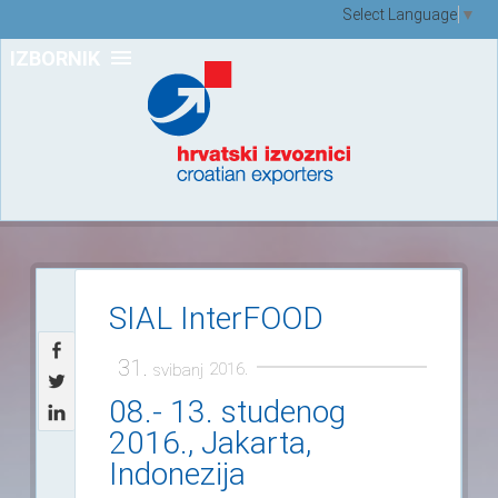
Select Language
▼
IZBORNIK
SIAL InterFOOD
31.
2016.
svibanj
08.- 13. studenog
2016., Jakarta,
Indonezija