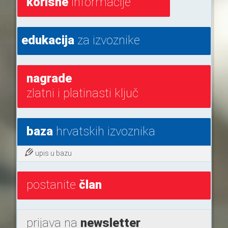
korisne
informacije
edukacija
za izvoznike
nagrade
zlatni i platinasti ključ
baza
hrvatskih izvoznika
upis u bazu
postanite
član
prijava na
newsletter