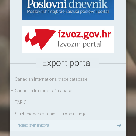
Export portali
–
Canadian International trade database
–
Canadian Importers Database
–
TARIC
–
Službene web stranice Europske unije
Pregled svih linkova