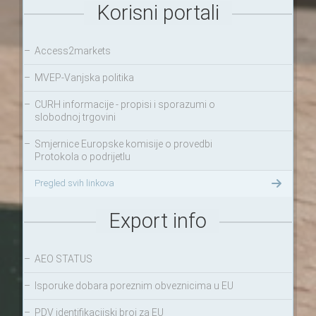
Korisni portali
–
Access2markets
–
MVEP-Vanjska politika
–
CURH informacije - propisi i sporazumi o
slobodnoj trgovini
–
Smjernice Europske komisije o provedbi
Protokola o podrijetlu
Pregled svih linkova
Export info
–
AEO STATUS
–
Isporuke dobara poreznim obveznicima u EU
–
PDV identifikacijski broj za EU