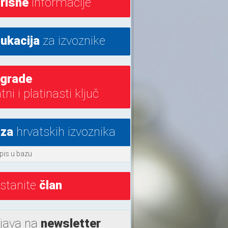
risne
informacije
ukacija
za izvoznike
grade
atni i platinasti ključ
za
hrvatskih izvoznika
pis u bazu
stanite
član
ijava na
newsletter