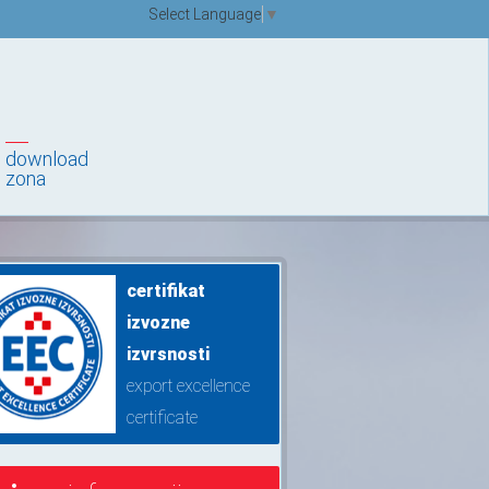
Select Language
▼
download
zona
certifikat
izvozne
izvrsnosti
export excellence
certificate