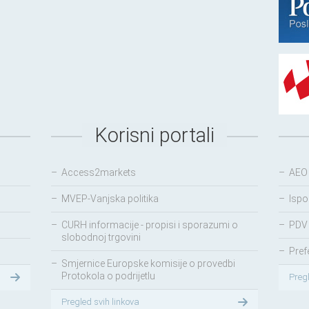
Korisni portali
–
Access2markets
–
AEO
–
MVEP-Vanjska politika
–
Ispo
–
CURH informacije - propisi i sporazumi o
–
PDV 
slobodnoj trgovini
–
Pref
–
Smjernice Europske komisije o provedbi
Protokola o podrijetlu
Preg
Pregled svih linkova