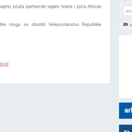
ajmu pruža partnerski sajam hrane i pića African
vrtke mogu se obratiti Veleposlanstvu Republike
a
p.hr
ar