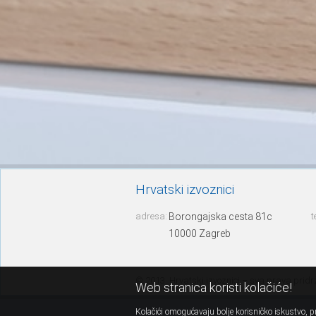
Hrvatski izvoznici
adresa:
Borongajska cesta 81c
t
10000 Zagreb
© 2013. Hrvatski izvoznici – sva prava prid
Web stranica koristi kolačiće!
Kolačići omogućavaju bolje korisničko iskustvo, pr