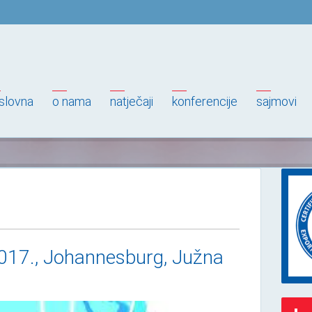
slovna
o nama
natječaji
konferencije
sajmovi
 2017., Johannesburg, Južna