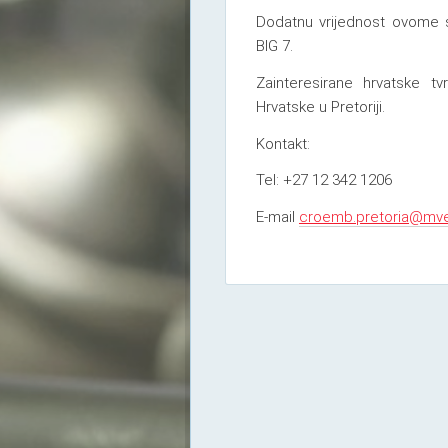
Dodatnu vrijednost ovome s
BIG 7.
Zainteresirane hrvatske t
Hrvatske u Pretoriji.
Kontakt:
Tel: +27 12 342 1206
E-mail
croemb.pretoria@mve