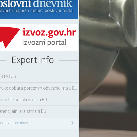
Export info
 STATUS
ruke dobara poreznim obveznicima u EU
identifikacijski broj za EU
erencijalni aranžmani EU
led svih pojmova