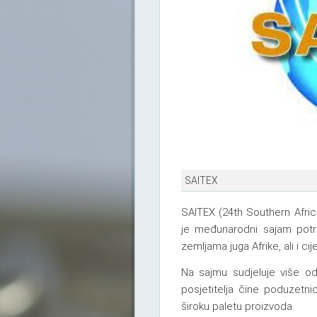
SAITEX
SAITEX (24th Southern African
je međunarodni sajam potr
zemljama juga Afrike, ali i ci
Na sajmu sudjeluje više od
posjetitelja čine poduzetnic
široku paletu proizvoda.