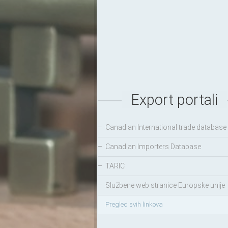
Export portali
–
Canadian International trade database
–
Canadian Importers Database
–
TARIC
–
Službene web stranice Europske unije
Pregled svih linkova