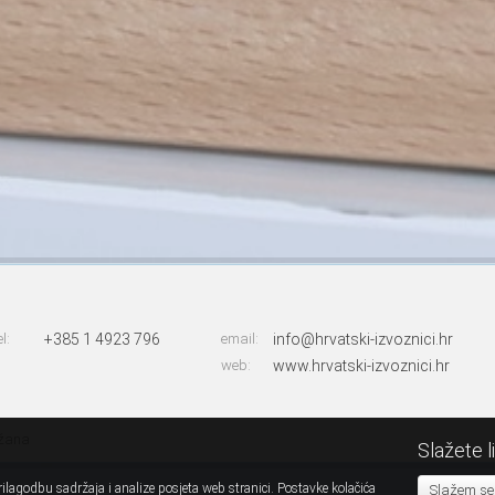
el:
+385 1 4923 796
email:
info@hrvatski-izvoznici.hr
web:
www.hrvatski-izvoznici.hr
ržana
Slažete l
ilagodbu sadržaja i analize posjeta web stranici. Postavke kolačića
Slažem se