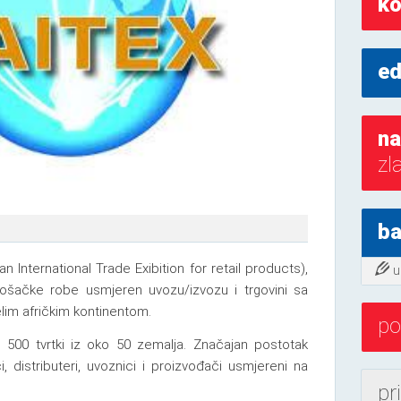
ko
ed
na
zl
ba
 International Trade Exibition for retail products),
u
ošačke robe usmjeren uvozu/izvozu i trgovini sa
jelim afričkim kontinentom.
po
 500 tvrtki iz oko 50 zemalja. Značajan postotak
i, distributeri, uvoznici i proizvođači usmjereni na
pr