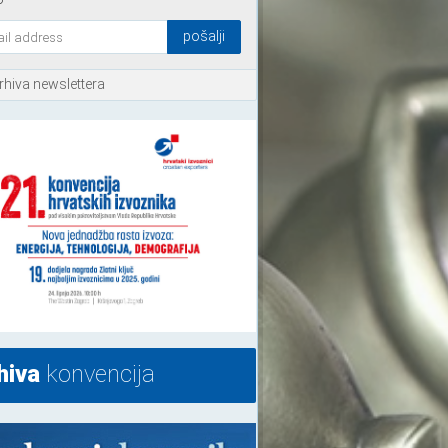
rhiva newslettera
hiva
konvencija