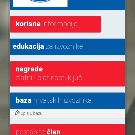
korisne
informacije
edukacija
za izvoznike
nagrade
zlatni i platinasti ključ
baza
hrvatskih izvoznika
upis u bazu
postanite
član