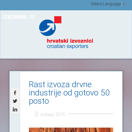
Select Language
▼
IZBORNIK
Rast izvoza drvne
industrije od gotovo 50
posto
3.
2016.
svibanj