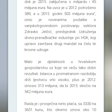
dok je 2015. zaključena s milijardu i 45
milijuna eura. Na uvoz je u 2012. potrošeno
389, a u 2015. godini 503 milijuna eura",
iznio je novinarima podatke o
vanjskotrgovinskom poslovanju sektora
Zdravko Jelčić, predsjednik Udruženja
drvno-prerađivačke industrije pri HGK, koji
upravo završava drugi mandat na čelu te
krovne udruge.
Malo je djelatnosti u hrvatskom
gospodarstvu uz koje se vežu tako dobri
rezultati: bilanca u promatranom razdoblju
drži ljestvicu vrlo visoko, plus je 2012.
iznosio 313 milijuna, da bi 2015. skočio na
542 milijuna eura.
Rasla je i prosječna neto plaća, sa 3330 na
3651 kunu, što okvirno iznosi oko 10