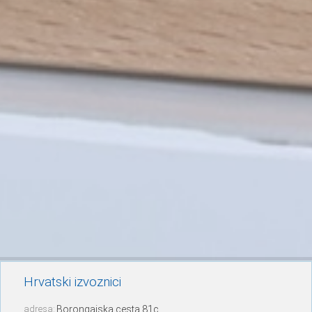
Hrvatski izvoznici
adresa:
Borongajska cesta 81c