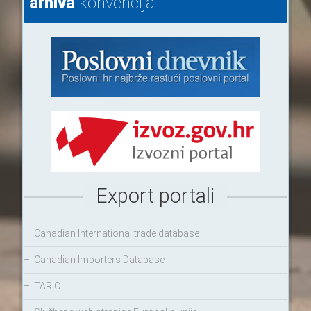
arhiva
konvencija
Export portali
–
Canadian International trade database
–
Canadian Importers Database
–
TARIC