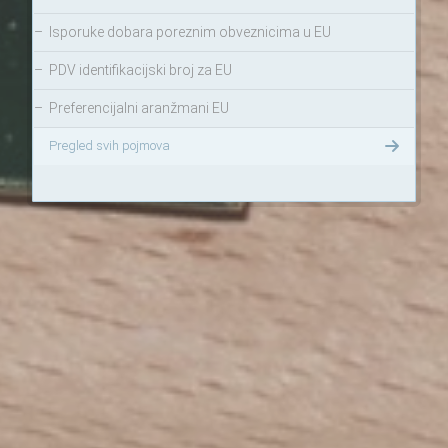
–
Isporuke dobara poreznim obveznicima u EU
–
PDV identifikacijski broj za EU
–
Preferencijalni aranžmani EU
Pregled svih pojmova