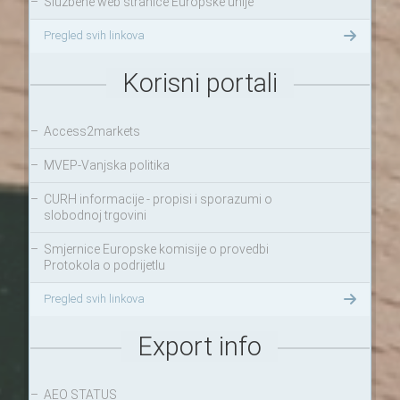
–
Službene web stranice Europske unije
Pregled svih linkova
Korisni portali
–
Access2markets
–
MVEP-Vanjska politika
–
CURH informacije - propisi i sporazumi o
slobodnoj trgovini
–
Smjernice Europske komisije o provedbi
Protokola o podrijetlu
Pregled svih linkova
Export info
–
AEO STATUS