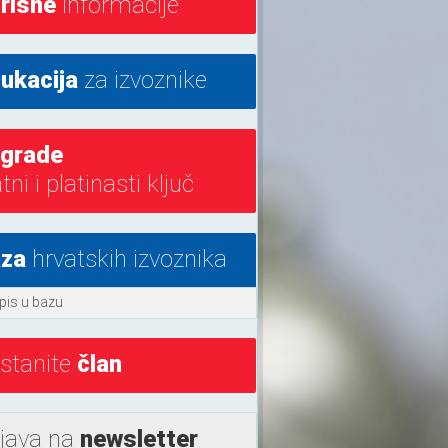
risne
informacije
ukacija
za izvoznike
grade
atni i platinasti ključ
za
hrvatskih izvoznika
pis u bazu
stanite
član
ijava na
newsletter