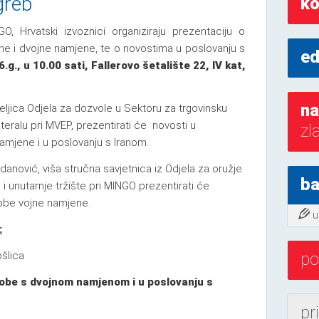
greb
ko
, Hrvatski izvoznici organiziraju prezentaciju o
jne i dvojne namjene, te o novostima u poslovanju s
ed
.g., u 10.00 sati, Fallerovo šetalište 22, IV kat,
na
ljica Odjela za dozvole u Sektoru za trgovinsku
ateralu pri MVEP, prezentirati će novosti u
zl
namjene i u poslovanju s Iranom.
anović, viša stručna savjetnica iz Odjela za oružje
ba
 i unutarnje tržište pri MINGO prezentirati će
robe vojne namjene.
u
:
po
šlica
obe s dvojnom namjenom i u poslovanju s
pr