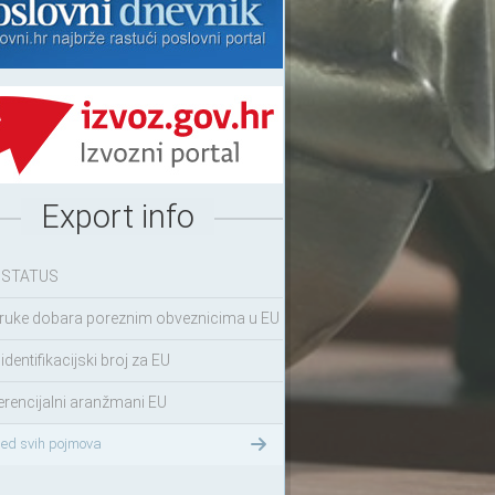
Export info
 STATUS
ruke dobara poreznim obveznicima u EU
identifikacijski broj za EU
erencijalni aranžmani EU
led svih pojmova