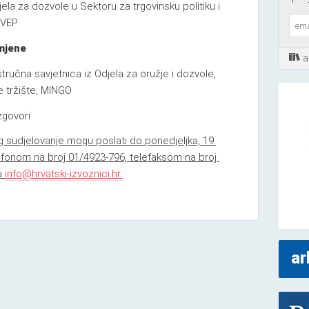
djela za dozvole u Sektoru za trgovinsku politiku i
MVEP
mjene
a
stručna savjetnica iz Odjela za oružje i dozvole,
e tržište, MINGO
zgovori
og sudjelovanje mogu poslati do ponedjeljka, 19.
elefonom na broj 01/4923-796, telefaksom na broj
la
info@hrvatski-izvoznici.hr.
ar