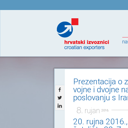
na
Prezentacija o z
vojne i dvojne 
poslovanju s Ir
8.
rujan
2016.
20. rujna 2016.,