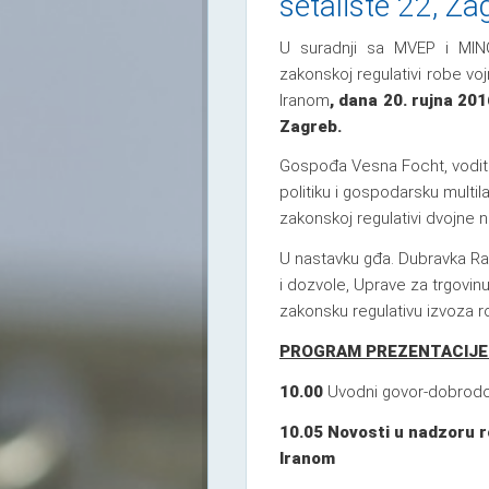
šetalište 22, Za
U suradnji sa MVEP i MINGO
zakonskoj regulativi robe vo
Iranom
,
dana 20. rujna 2016
Zagreb.
Gospođa Vesna Focht, vodite
politiku i gospodarsku multil
zakonskoj regulativi dvojne 
U nastavku gđa. Dubravka Rad
i dozvole, Uprave za trgovinu
zakonsku regulativu izvoza 
PROGRAM PREZENTACIJE
10.00
Uvodni govor-dobrodo
10.05 Novosti u nadzoru r
Iranom