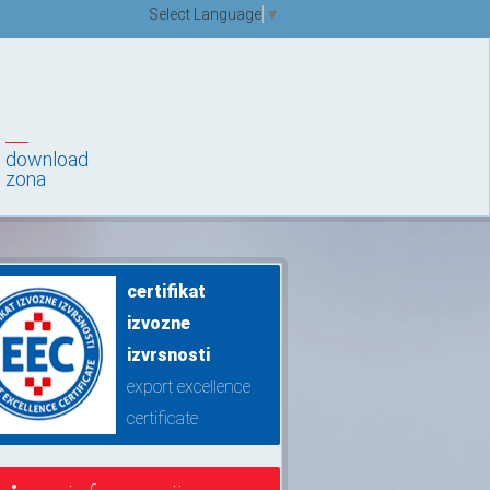
Select Language
▼
download
zona
certifikat
izvozne
izvrsnosti
export excellence
certificate