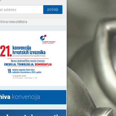
rhiva newslettera
hiva
konvencija