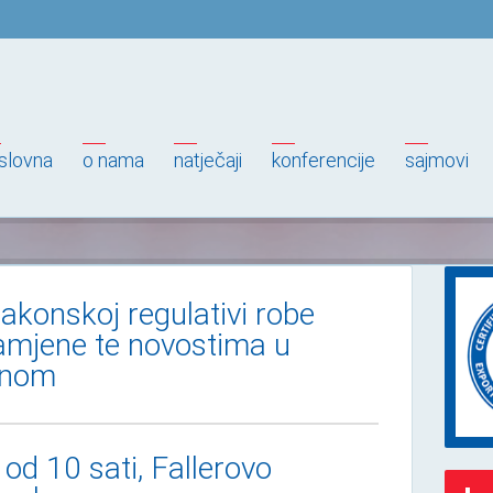
slovna
o nama
natječaji
konferencije
sajmovi
akonskoj regulativi robe
namjene te novostima u
anom
 od 10 sati, Fallerovo