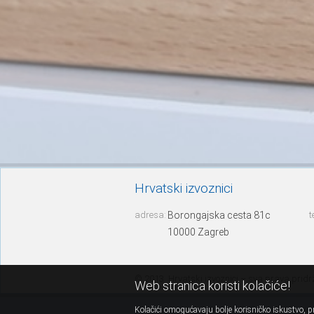
Hrvatski izvoznici
adresa:
Borongajska cesta 81c
t
10000 Zagreb
© 2013. Hrvatski izvoznici – sva prava prid
Web stranica koristi kolačiće!
Kolačići omogućavaju bolje korisničko iskustvo, pr