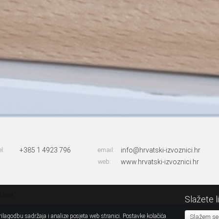
el:
+385 1 4923 796
email:
info@hrvatski-izvoznici.hr
web:
www.hrvatski-izvoznici.hr
ržana
Slažete l
ilagodbu sadržaja i analize posjeta web stranici. Postavke kolačića
Slažem se