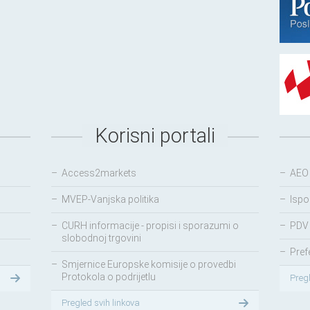
Korisni portali
–
Access2markets
–
AEO
–
MVEP-Vanjska politika
–
Ispo
–
CURH informacije - propisi i sporazumi o
–
PDV 
slobodnoj trgovini
–
Pref
–
Smjernice Europske komisije o provedbi
Protokola o podrijetlu
Preg
Pregled svih linkova