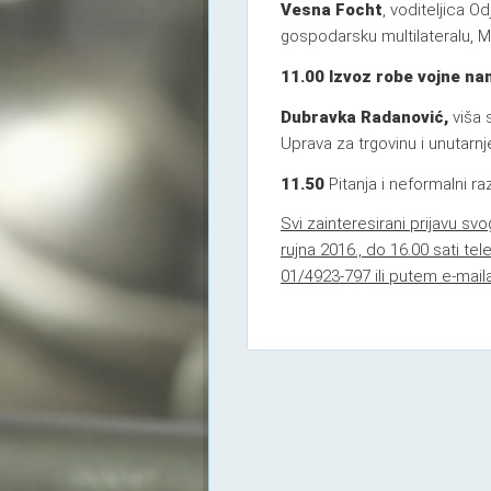
Vesna Focht
, voditeljica O
gospodarsku multilateralu, 
11.00 Izvoz robe vojne na
Dubravka Radanović,
viša 
Uprava za trgovinu i unutarnj
11.50
Pitanja i neformalni ra
Svi zainteresirani prijavu sv
rujna 2016., do 16.00 sati t
01/4923-797 ili putem e-mai