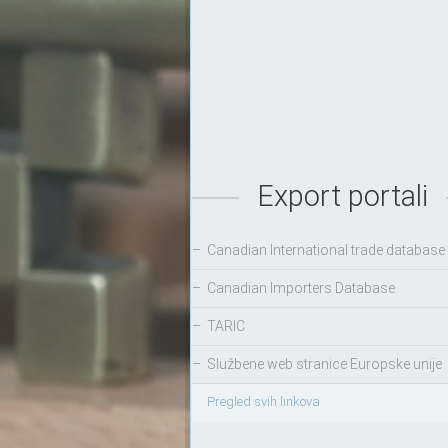
Export portali
–
Canadian International trade database
–
Canadian Importers Database
–
TARIC
–
Službene web stranice Europske unije
Pregled svih linkova