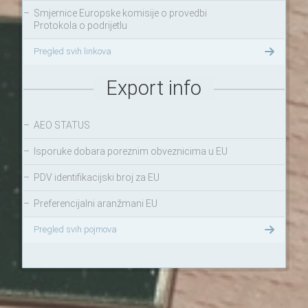
–
Smjernice Europske komisije o provedbi
Protokola o podrijetlu
Pregled svih linkova
Export info
–
AEO STATUS
–
Isporuke dobara poreznim obveznicima u EU
–
PDV identifikacijski broj za EU
–
Preferencijalni aranžmani EU
Pregled svih pojmova