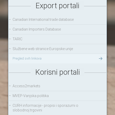
Export portali
–
Canadian International trade database
–
Canadian Importers Database
–
TARIC
–
Službene web stranice Europske unije
Pregled svih linkova
Korisni portali
–
Access2markets
–
MVEP-Vanjska politika
–
CURH informacije - propisi i sporazumi o
slobodnoj trgovini