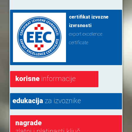
certifikat izvozne
izvrsnosti
export excellence
certificate
korisne
informacije
edukacija
za izvoznike
nagrade
zlatni i platinasti ključ