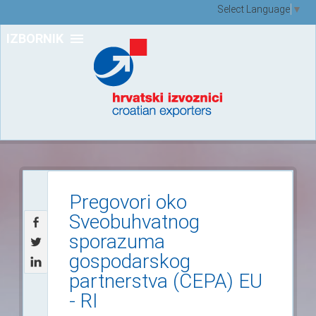
Select Language
▼
IZBORNIK
Pregovori oko
Sveobuhvatnog
sporazuma
gospodarskog
partnerstva (CEPA) EU
- RI