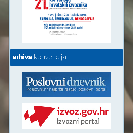
arhiva
konvencija