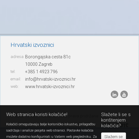
Hrvatski izvoznici
adresa:
Borongajska cesta 81c
10000 Zagreb
tel:
+385 1 4923 796
email:
info@hrvatski-izvoznici.hr
web:
www.hrvatski-izvoznici.hr
Web stranica koristi kolačiće!
Slažete li se s
© 2013. Hrvatski izvoznici – sva prava pridržana
korištenjem
Kolačići omogućavaju bolje korisničko iskustvo, prilagodbu
razvoj:
kolačića?
sadržaja i analize posjeta web stranici. Postavke kolačića
Slažem se
možete dodatno konfigurirati u Vašem web pregledniku. Za