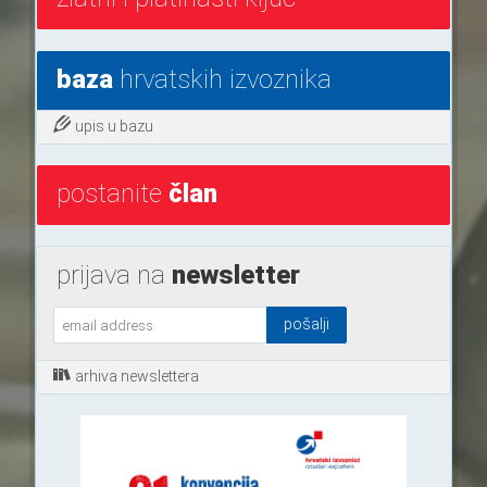
baza
hrvatskih izvoznika
upis u bazu
postanite
član
prijava na
newsletter
arhiva newslettera