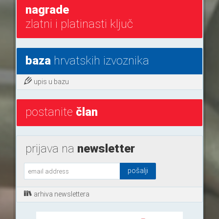
nagrade
zlatni i platinasti ključ
baza
hrvatskih izvoznika
upis u bazu
postanite
član
prijava na
newsletter
arhiva newslettera