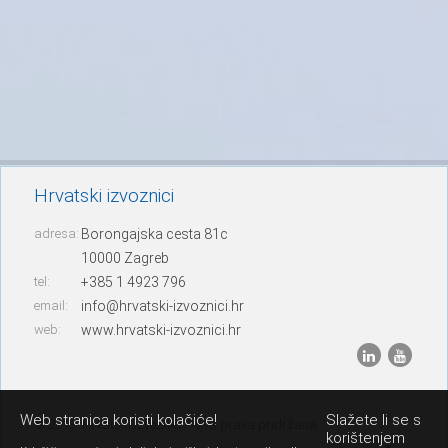
Hrvatski izvoznici
adresa:
Borongajska cesta 81c
10000 Zagreb
tel:
+385 1 4923 796
email:
info@hrvatski-izvoznici.hr
web:
www.hrvatski-izvoznici.hr
Web stranica koristi kolačiće!
Slažete li se s
© 2013. Hrvatski izvoznici – sva prava pridržana
korištenjem