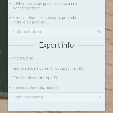
–
CURH informacije - propisi i sporazumi o
slobodnoj trgovini
–
Smjernice Europske komisije o provedbi
Protokola o podrijetlu
Pregled svih linkova
Export info
–
AEO STATUS
–
Isporuke dobara poreznim obveznicima u EU
–
PDV identifikacijski broj za EU
–
Preferencijalni aranžmani EU
Pregled svih pojmova