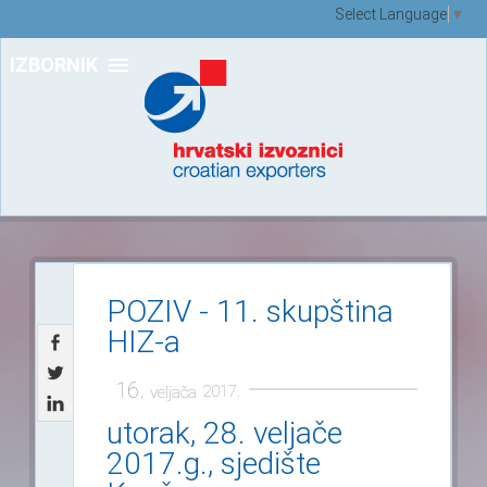
Select Language
▼
IZBORNIK
POZIV - 11. skupština
HIZ-a
16.
2017.
veljača
utorak, 28. veljače
2017.g., sjedište