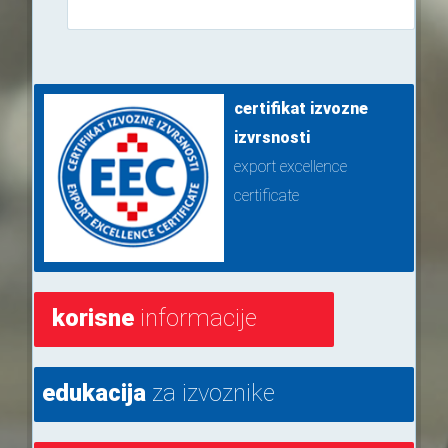
certifikat izvozne
izvrsnosti
export excellence
certificate
korisne
informacije
edukacija
za izvoznike