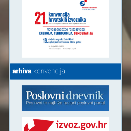
arhiva
konvencija