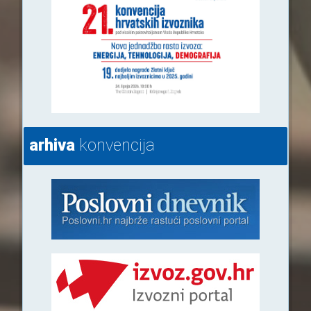
arhiva
konvencija