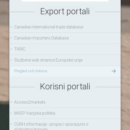
Export portali
–
Canadian International trade database
–
Canadian Importers Database
–
TARIC
–
Službene web stranice Europske unije
Pregled svih linkova
Korisni portali
–
Access2markets
–
MVEP-Vanjska politika
–
CURH informacije - propisi i sporazumi o
slobodnoj trgovini