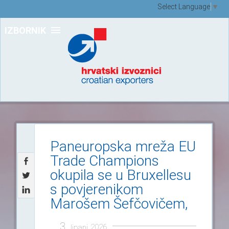
Select Language
▼
IZBORNIK
Paneuropska mreža EU
Trade Champions
okupila se u Bruxellesu
s povjerenikom
Marošem Šefčovičem,
3.
2026.
lipanj