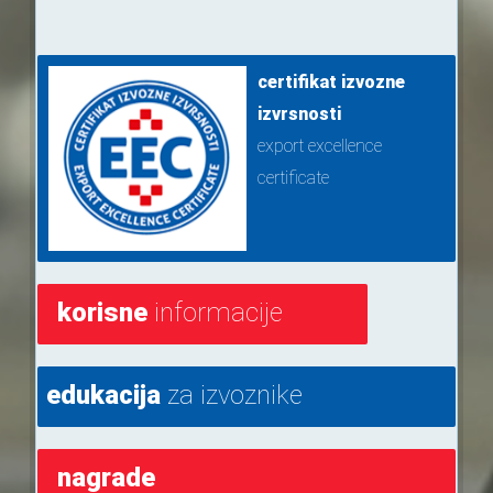
certifikat izvozne
izvrsnosti
export excellence
certificate
korisne
informacije
edukacija
za izvoznike
nagrade