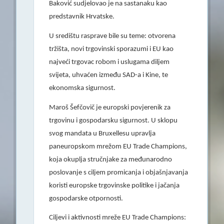
Baković sudjelovao je na sastanaku kao
predstavnik Hrvatske.
U središtu rasprave bile su teme: otvorena
tržišta, novi trgovinski sporazumi i EU kao
najveći trgovac robom i uslugama diljem
svijeta, uhvaćen između SAD-a i Kine, te
ekonomska sigurnost.
Maroš Šefčovič je europski povjerenik za
trgovinu i gospodarsku sigurnost. U sklopu
svog mandata u Bruxellesu upravlja
paneuropskom mrežom EU Trade Champions,
koja okuplja stručnjake za međunarodno
poslovanje s ciljem promicanja i objašnjavanja
koristi europske trgovinske politike i jačanja
gospodarske otpornosti.
Ciljevi i aktivnosti mreže EU Trade Champions: