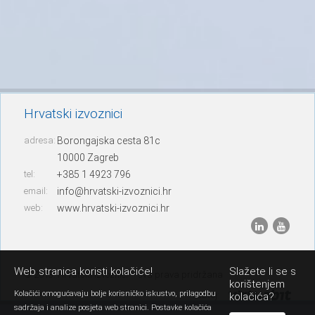
Hrvatski izvoznici
adresa:
Borongajska cesta 81c
10000 Zagreb
tel:
+385 1 4923 796
email:
info@hrvatski-izvoznici.hr
web:
www.hrvatski-izvoznici.hr
Web stranica koristi kolačiće!
Slažete li se s
© 2013. Hrvatski izvoznici – sva prava pridržana
korištenjem
Kolačići omogućavaju bolje korisničko iskustvo, prilagodbu
razvoj:
kolačića?
sadržaja i analize posjeta web stranici. Postavke kolačića