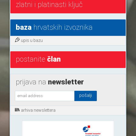
zlatni i platinasti ključ
baza
hrvatskih izvoznika
upis u bazu
postanite
član
prijava na
newsletter
arhiva newslettera