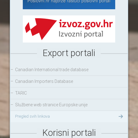
Export portali
–
Canadian International trade database
–
Canadian Importers Database
–
TARIC
–
Službene web stranice Europske unije
Pregled svih linkova
Korisni portali