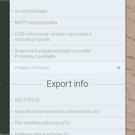
–
Access2markets
–
MVEP-Vanjska politika
–
CURH informacije - propisi i sporazumi o
slobodnoj trgovini
–
Smjernice Europske komisije o provedbi
Protokola o podrijetlu
Pregled svih linkova
Export info
–
AEO STATUS
–
Isporuke dobara poreznim obveznicima u EU
–
PDV identifikacijski broj za EU
–
Preferencijalni aranžmani EU