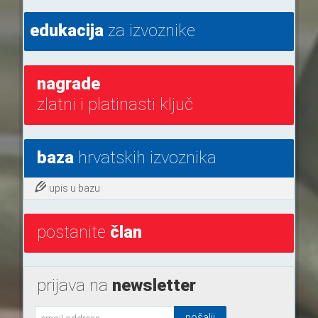
edukacija
za izvoznike
nagrade
zlatni i platinasti ključ
baza
hrvatskih izvoznika
upis u bazu
postanite
član
prijava na
newsletter