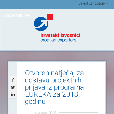
Select Language
▼
IZBORNIK
Otvoren natječaj za
dostavu projektnih
prijava iz programa
EUREKA za 2018.
godinu
2.
2018.
siječanj