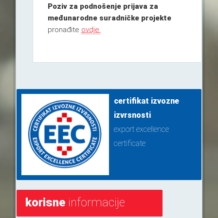
Poziv za podnošenje prijava za
međunarodne suradničke projekte
pronađite
ovdje.
certifikat izvozne
izvrsnosti
export excellence
certificate
korisne
informacije