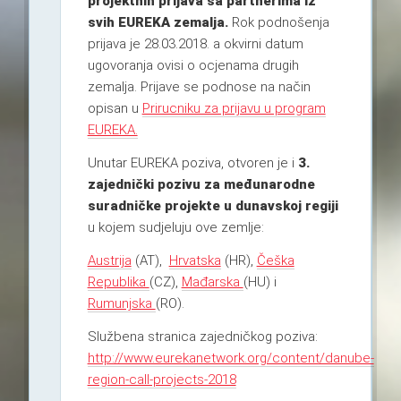
projektnih prijava sa partnerima iz
svih EUREKA zemalja.
Rok podnošenja
prijava je 28.03.2018. a okvirni datum
ugovoranja ovisi o ocjenama drugih
zemalja. Prijave se podnose na način
opisan u
Prirucniku za prijavu u program
EUREKA.
Unutar EUREKA poziva, otvoren je i
3.
zajednički pozivu za međunarodne
suradničke projekte u dunavskoj regiji
u kojem sudjeluju ove zemlje:
Austrija
(AT),
Hrvatska
(HR),
Češka
Republika
(CZ),
Mađarska
(HU) i
Rumunjska
(RO).
Službena stranica zajedničkog poziva:
http://www.eurekanetwork.org/content/danube-
region-call-projects-2018