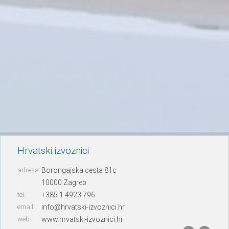
Hrvatski izvoznici
adresa:
Borongajska cesta 81c
10000 Zagreb
tel:
+385 1 4923 796
email:
info@hrvatski-izvoznici.hr
web:
www.hrvatski-izvoznici.hr