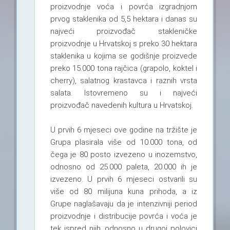
proizvodnje voća i povrća izgradnjom
prvog staklenika od 5,5 hektara i danas su
najveći proizvođač stakleničke
proizvodnje u Hrvatskoj s preko 30 hektara
staklenika u kojima se godišnje proizvede
preko 15.000 tona rajčica (grapolo, koktel i
cherry), salatnog krastavca i raznih vrsta
salata. Istovremeno su i najveći
proizvođač navedenih kultura u Hrvatskoj.
U prvih 6 mjeseci ove godine na tržište je
Grupa plasirala više od 10.000 tona, od
čega je 80 posto izvezeno u inozemstvo,
odnosno od 25.000 paleta, 20.000 ih je
izvezeno. U prvih 6 mjeseci ostvarili su
više od 80 milijuna kuna prihoda, a iz
Grupe naglašavaju da je intenzivniji period
proizvodnje i distribucije povrća i voća je
tek ispred njih, odnosno u drugoj polovici