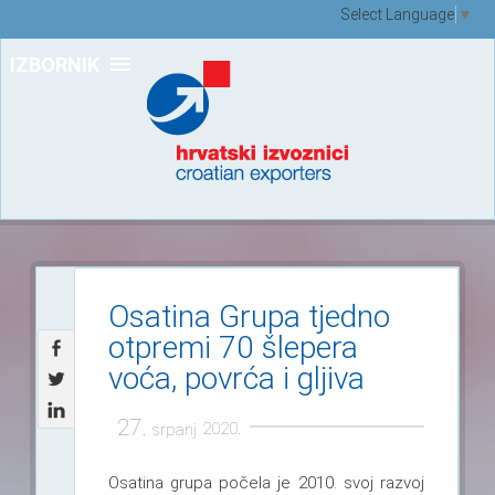
Select Language
▼
IZBORNIK
Osatina Grupa tjedno
otpremi 70 šlepera
voća, povrća i gljiva
27.
2020.
srpanj
Osatina grupa počela je 2010. svoj razvoj