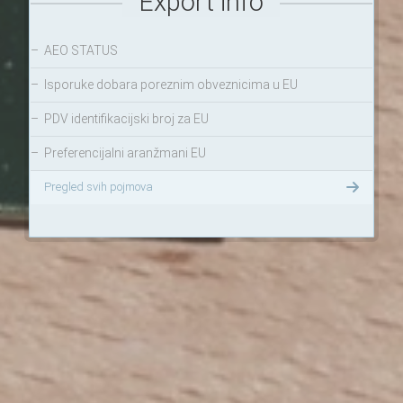
Export info
–
AEO STATUS
–
Isporuke dobara poreznim obveznicima u EU
–
PDV identifikacijski broj za EU
–
Preferencijalni aranžmani EU
Pregled svih pojmova