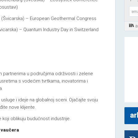
kosustavi)
ich (Švicarska) – European Geothermal Congress
a
Švicarska) – Quantum Industry Day in Switzerland
partnerima u područjima održivosti i zelene
 susretima s vodećim tvrtkama, inovatorima i
a.
usluge i ideje na globalnoj sceni. Ojačajte svoju
te nove klijente.
ar
koji oblikuju budućnost industrije.
 vaučera