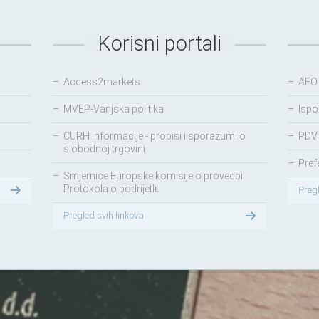
Korisni portali
–
Access2markets
–
AEO
–
MVEP-Vanjska politika
–
Ispo
–
CURH informacije - propisi i sporazumi o
–
PDV 
slobodnoj trgovini
–
Pref
–
Smjernice Europske komisije o provedbi
Protokola o podrijetlu
Preg
Pregled svih linkova