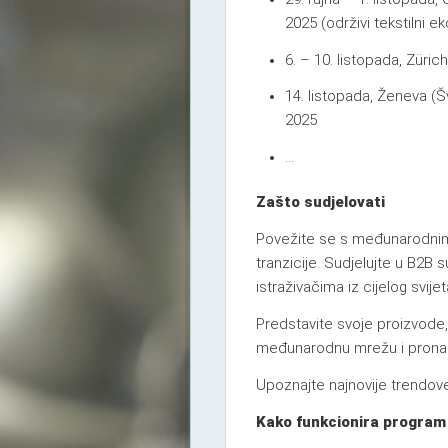
2025 (održivi tekstilni e
6. – 10. listopada, Zür
14. listopada, Ženeva (
2025
…
Zašto sudjelovati
Povežite se s međunarodnim 
tranzicije. Sudjelujte u B2B
istraživačima iz cijelog svijet
Predstavite svoje proizvode, 
međunarodnu mrežu i pronađi
Upoznajte najnovije trendove 
Kako funkcionira program