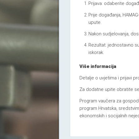
Prijava: odaberite događa
Prije događanja, HAMAG-
upute.
Nakon sudjelovanja, dost
Rezultat: jednostavno s
iskorak.
Više informacija
Detalje o uvjetima i prijavi p
Za dodatne upite obratite s
Program vaučera za gospodar
program Hrvatska, sredstvi
ekonomskih i socijalnih neje