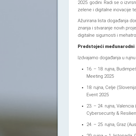
2025. godini. Radi se o izvrsno
zelene i digitalne inovacije 
Ažurirana lista događanja do
znanja i stvaranje novih proj
digitalne sigurnosti i mehatro
Predstojeći međunarodni 
Izdvajamo događanja u rujnu 
16. – 18. rujna, Budimp
Meeting 2025
18. rujna, Celje (Sloven
Event 2025
23. – 24. rujna, Valenci
Cybersecurity & Resilie
24. – 25. rujna, Graz (A
29. rujna – 1. listopad