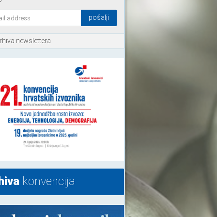
rhiva newslettera
hiva
konvencija