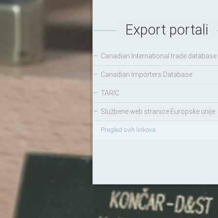
Export portali
–
Canadian International trade database
–
Canadian Importers Database
–
TARIC
–
Službene web stranice Europske unije
Pregled svih linkova