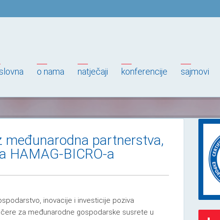
slovna
o nama
natječaji
konferencije
sajmovi
oz međunarodna partnerstva,
ra HAMAG-BICRO-a
spodarstvo, inovacije i investicije poziva
aučere za međunarodne gospodarske susrete u