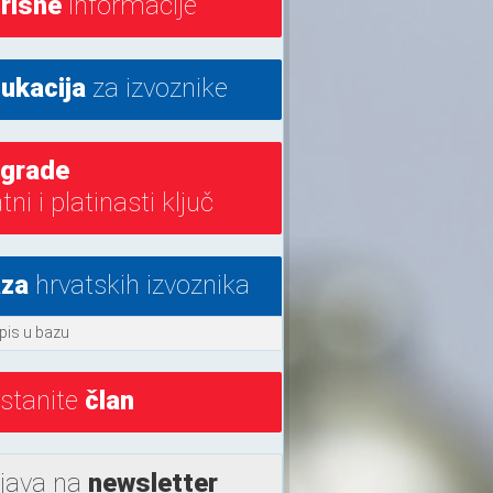
risne
informacije
ukacija
za izvoznike
grade
atni i platinasti ključ
za
hrvatskih izvoznika
pis u bazu
stanite
član
ijava na
newsletter