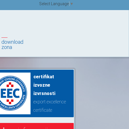
Select Language
▼
download
zona
certifikat
izvozne
izvrsnosti
export excellence
certificate