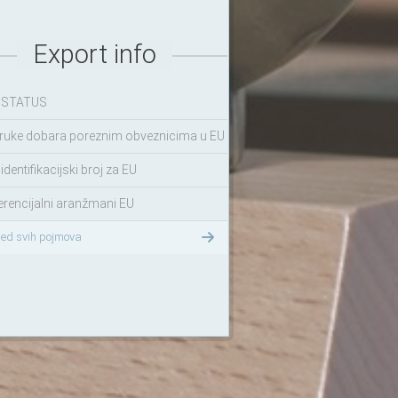
Export info
 STATUS
ruke dobara poreznim obveznicima u EU
identifikacijski broj za EU
erencijalni aranžmani EU
led svih pojmova