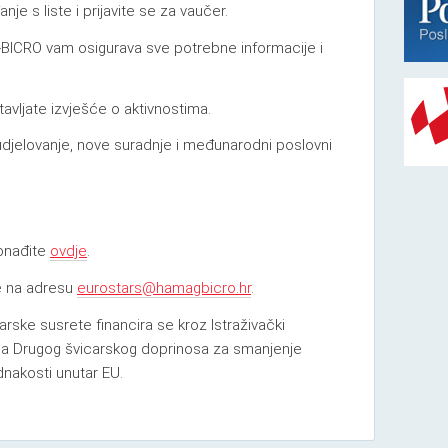
nje s liste i prijavite se za vaučer.
BICRO vam osigurava sve potrebne informacije i
avljate izvješće o aktivnostima.
udjelovanje, nove suradnje i međunarodni poslovni
ronađite
ovdje
.
e na adresu
eurostars@hamagbicro.hr
.
ske susrete financira se kroz Istraživački
ma Drugog švicarskog doprinosa za smanjenje
dnakosti unutar EU.