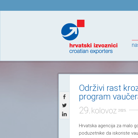
na
Održivi rast kr
program vauče
29.
kolovoz
2025.
Hrvatska agencija za malo go
poduzetnike da iskoriste v