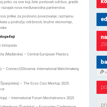
ko
j prilici za one koji žele poslovati održivo, graditi
te razvijati nova međunarodna partnerstva.
nosi prilike za poslovno povezivanje, razmjenu
ed
ekata u području održivosti, kružne ekonomije,
nike.
na
događaji
zl
i listopadu:
ešta (Mađarska) – Central European Plastics
ba
ija) – Connect2Slovenia: International Matchmaking
u
a (Španjolska) – The Ecso Ciso Meetup 2025:
po
nce
ustrija) – International Forum Mechatronics 2025
pr
a, Gothenburg (Švedska) – Ecosystex Conference