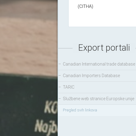
(CITHA)
Export portali
–
Canadian International trade database
–
Canadian Importers Database
–
TARIC
–
Službene web stranice Europske unije
Pregled svih linkova