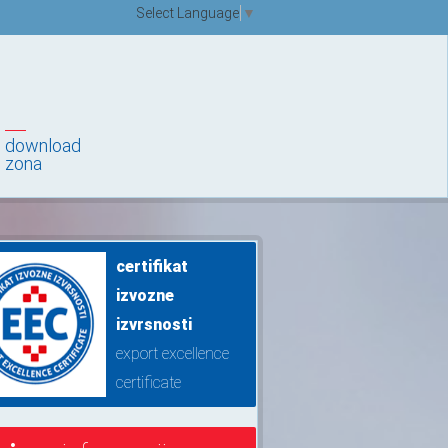
Select Language
▼
download
zona
certifikat
izvozne
izvrsnosti
export excellence
certificate