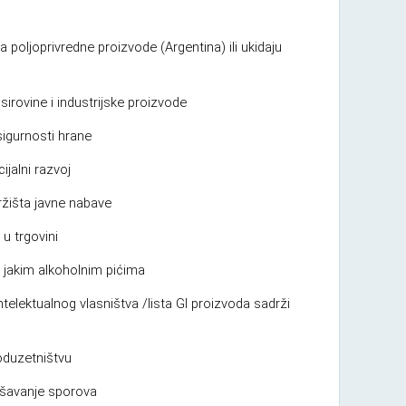
 poljoprivredne proizvode (Argentina) ili ukidaju
sirovine i industrijske proizvode
sigurnosti hrane
ijalni razvoj
ržišta javne nabave
 u trgovini
i jakim alkoholnim pićima
ntelektualnog vlasništva /lista GI proizvoda sadrži
duzetništvu
ešavanje sporova