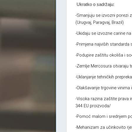
Ukratko o sadržaju:
-Smanjuju se izvozni porezi za
(Urugvaj, Paragvaj, Brazil)
-Ukidaju se izvozne carine na 
-Primjena najviših standarda 
-Podupire zaštitu okoliša i soc
-Zemlje Mercosura otvaraju t
-Uklanjanje tehničkih prepreka
-Olakšavanje trgovine vinima 
-Visoka razina zaštite prava i
344 EU proizvoda/
-Pomoć malom i srednjem po
-Mehanizam za učinkovito rj