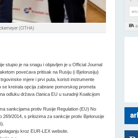
a
ückemeyer (CITHA)
je stupio je na snagu i objavljen je u Official Journal
aketom povećava pritisak na Rusiju (i Bjelorusiju)
 trgovinske mjere i prvi puta, koristi instrumente
no se kreirala opcija zabrane pomorskog prometa
 na odluku država članica EU u suradnji Koalicijom
ema sankcijama protiv Rusije Regulation (EU) No
ar
 269/2014, s prilozima za sankcije protiv Bjelorusije
).
raspolaganju kroz EUR-LEX website.