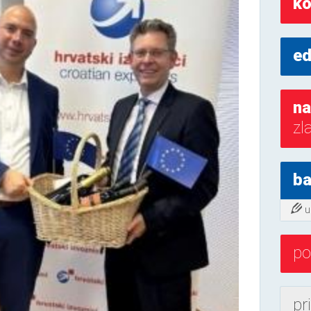
ko
ed
na
zl
ba
u
po
pr