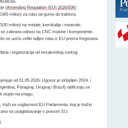
kcija su:
ije
(Amending Regulation (EU) 2026/506)
€365 milion) za robu od gume do traktora.
530 milion) na metale, kemikalije i minerale.
put se zabrana odnosi na CNC mašine i komponente.
o se uočio veliki odljev roba iz EU prema Kirgistana
rađana i organizacija od nezakonitog ruskog
enjuje od 01.05.2026. Ugovor je sklopljen 2024. i
entina, Paragvaj, Urugvaj i Brazil) ratificiraju se
sti stupio na snagu.
 traži se suglasnost EU Parlamenta, koji je tražio
zano na usaglašavanje s pravom EU.
.