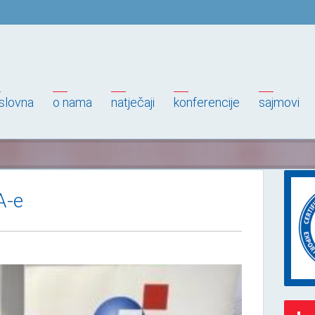
slovna
o nama
natječaji
konferencije
sajmovi
A-e