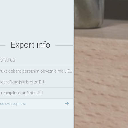
Export info
 STATUS
ruke dobara poreznim obveznicima u EU
identifikacijski broj za EU
erencijalni aranžmani EU
led svih pojmova