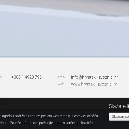
el:
+385 1 4923 796
email:
info@hrvatski-izvoznici.hr
web:
www.hrvatski-izvoznici.hr
ržana
Slažete l
ilagodbu sadržaja i analize posjeta web stranici. Postavke kolačića
Slažem se
niku. Za više informacija pročitajte
upute o korištenju kolačića
.