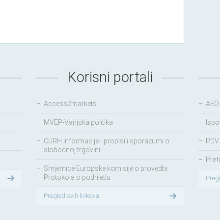
Korisni portali
–
Access2markets
–
AEO
–
MVEP-Vanjska politika
–
Ispo
–
CURH informacije - propisi i sporazumi o
–
PDV 
slobodnoj trgovini
–
Pref
–
Smjernice Europske komisije o provedbi
Protokola o podrijetlu
Preg
Pregled svih linkova