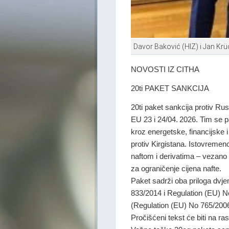
Davor Baković (HIZ) i Jan Kr
NOVOSTI IZ CITHA
20ti PAKET SANKCIJA
20ti paket sankcija protiv Rusi
EU 23 i 24/04. 2026. Tim se p
kroz energetske, financijske i
protiv Kirgistana. Istovreme
naftom i derivatima – vezano
za ograničenje cijena nafte.
Paket sadrži oba priloga dvj
833/2014 i Regulation (EU) No
(Regulation (EU) No 765/2006
Pročišćeni tekst će biti na 