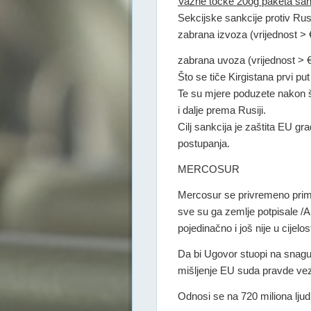
Važne točke 20og paketa san
Sekcijske sankcije protiv Rus
zabrana izvoza (vrijednost > 
zabrana uvoza
(vrijednost > €
Što se tiče Kirgistana prvi 
Te su mjere poduzete nakon št
i dalje prema Rusiji.
Cilj sankcija je zaštita EU g
postupanja.
MERCOSUR
Mercosur se privremeno primj
sve su ga zemlje potpisale /Arg
pojedinačno i još nije u cijelo
Da bi Ugovor stuopi na snagu,
mišljenje EU suda pravde ve
Odnosi se na 720 miliona ljudi