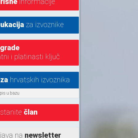
risne
informacije
ukacija
za izvoznike
grade
atni i platinasti ključ
za
hrvatskih izvoznika
pis u bazu
stanite
član
ijava na
newsletter