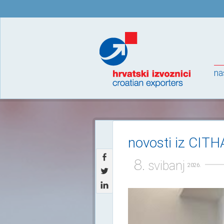
na
novosti iz CITH
8.
svibanj
2026.