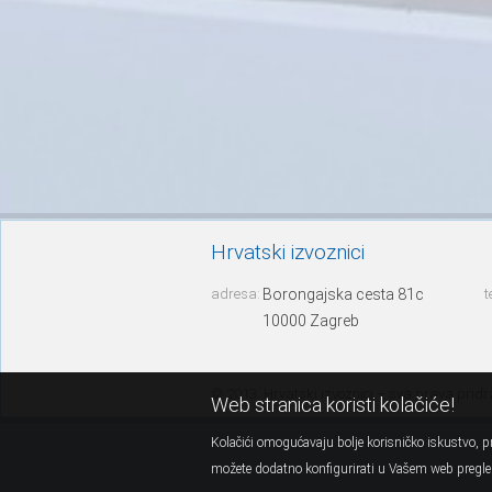
Hrvatski izvoznici
adresa:
Borongajska cesta 81c
t
10000 Zagreb
© 2013. Hrvatski izvoznici – sva prava prid
Web stranica koristi kolačiće!
Kolačići omogućavaju bolje korisničko iskustvo, pr
možete dodatno konfigurirati u Vašem web pregled