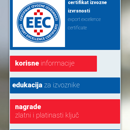
certifikat izvozne
izvrsnosti
export excellence
certificate
korisne
informacije
edukacija
za izvoznike
nagrade
zlatni i platinasti ključ