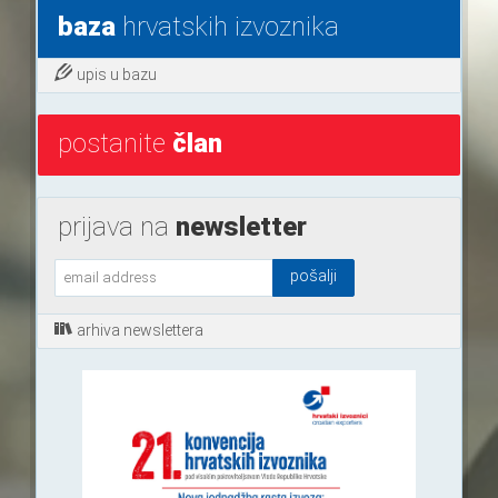
baza
hrvatskih izvoznika
upis u bazu
postanite
član
prijava na
newsletter
arhiva newslettera