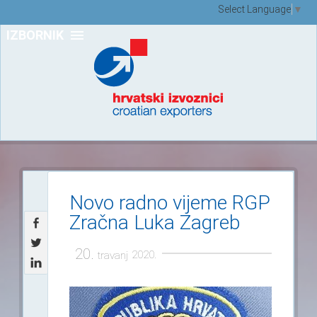
Select Language
▼
IZBORNIK
Novo radno vijeme RGP
Zračna Luka Zagreb
20.
2020.
travanj