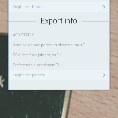
Pregled svih linkova
Export info
–
AEO STATUS
–
Isporuke dobara poreznim obveznicima u EU
–
PDV identifikacijski broj za EU
–
Preferencijalni aranžmani EU
Pregled svih pojmova