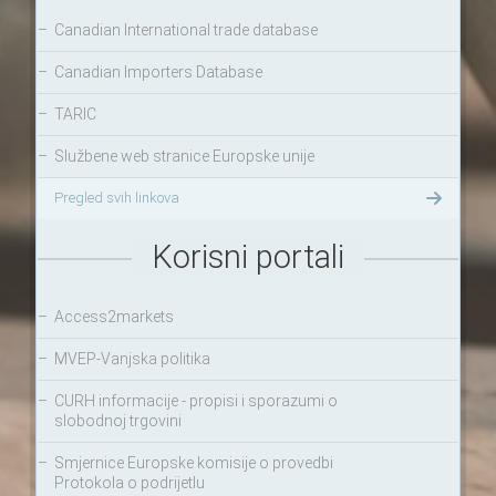
–
Canadian International trade database
–
Canadian Importers Database
–
TARIC
–
Službene web stranice Europske unije
Pregled svih linkova
Korisni portali
–
Access2markets
–
MVEP-Vanjska politika
–
CURH informacije - propisi i sporazumi o
slobodnoj trgovini
–
Smjernice Europske komisije o provedbi
Protokola o podrijetlu