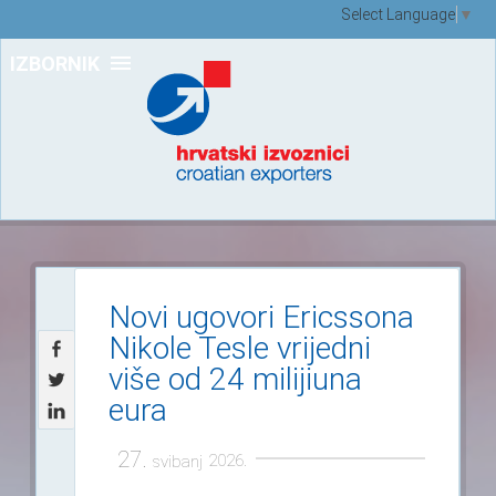
Select Language
▼
IZBORNIK
Novi ugovori Ericssona
Nikole Tesle vrijedni
više od 24 milijiuna
eura
27.
2026.
svibanj