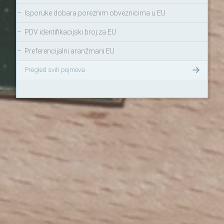
–
Isporuke dobara poreznim obveznicima u EU
–
PDV identifikacijski broj za EU
–
Preferencijalni aranžmani EU
Pregled svih pojmova