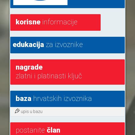
korisne
informacije
edukacija
za izvoznike
nagrade
zlatni i platinasti ključ
baza
hrvatskih izvoznika
upis u bazu
postanite
član