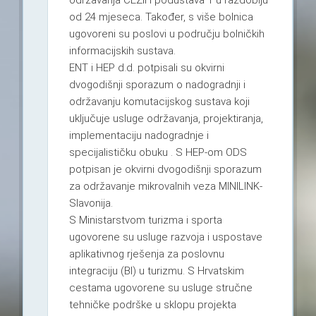
održavanja CEZIH podustava 1 u razdoblju
od 24 mjeseca. Također, s više bolnica
ugovoreni su poslovi u području bolničkih
informacijskih sustava.
ENT i HEP d.d. potpisali su okvirni
dvogodišnji sporazum o nadogradnji i
održavanju komutacijskog sustava koji
uključuje usluge održavanja, projektiranja,
implementaciju nadogradnje i
specijalističku obuku . S HEP-om ODS
potpisan je okvirni dvogodišnji sporazum
za održavanje mikrovalnih veza MINILINK-
Slavonija.
S Ministarstvom turizma i sporta
ugovorene su usluge razvoja i uspostave
aplikativnog rješenja za poslovnu
integraciju (BI) u turizmu. S Hrvatskim
cestama ugovorene su usluge stručne
tehničke podrške u sklopu projekta