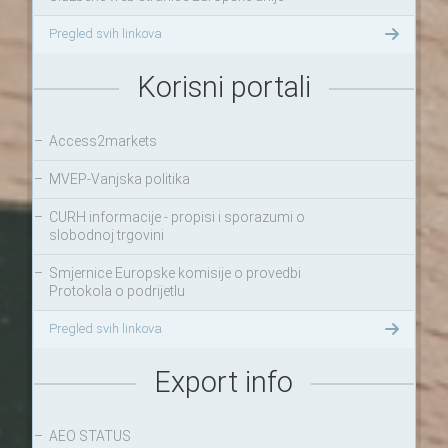
Pregled svih linkova
Korisni portali
–
Access2markets
–
MVEP-Vanjska politika
–
CURH informacije - propisi i sporazumi o
slobodnoj trgovini
–
Smjernice Europske komisije o provedbi
Protokola o podrijetlu
Pregled svih linkova
Export info
–
AEO STATUS