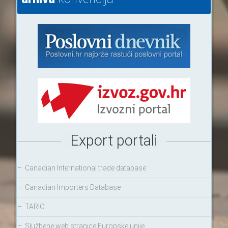
Export portali
–
Canadian International trade database
–
Canadian Importers Database
–
TARIC
–
Službene web stranice Europske unije