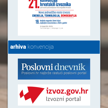
arhiva
konvencija