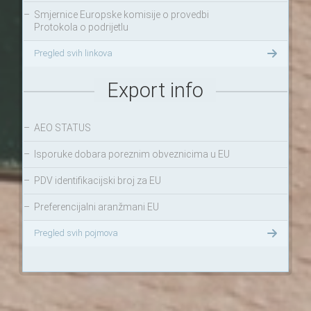
–
Smjernice Europske komisije o provedbi
Protokola o podrijetlu
Pregled svih linkova
Export info
–
AEO STATUS
–
Isporuke dobara poreznim obveznicima u EU
–
PDV identifikacijski broj za EU
–
Preferencijalni aranžmani EU
Pregled svih pojmova