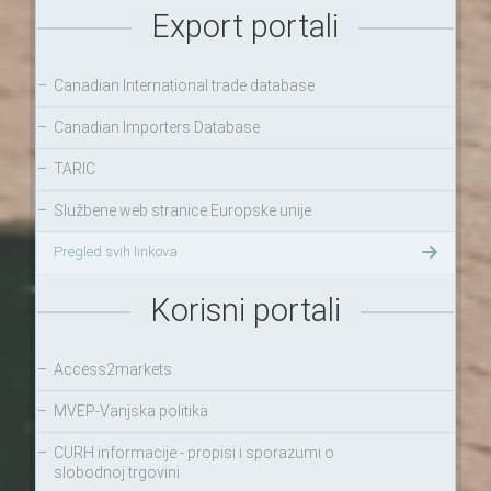
Export portali
–
Canadian International trade database
–
Canadian Importers Database
–
TARIC
–
Službene web stranice Europske unije
Pregled svih linkova
Korisni portali
–
Access2markets
–
MVEP-Vanjska politika
–
CURH informacije - propisi i sporazumi o
slobodnoj trgovini