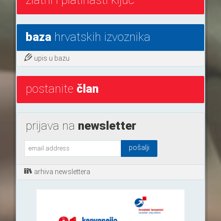
baza
hrvatskih izvoznika
upis u bazu
postanite
član
prijava na
newsletter
arhiva newslettera