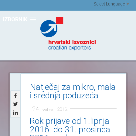
Select Language
▼
IZBORNIK
Natječaj za mikro, mala
i srednja poduzeća
24.
2016.
svibanj
Rok prijave od 1.lipnja
2016. do 31. prosinca