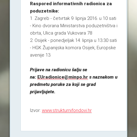
Raspored informativnih radionica za
poduzetnike:
1. Zagreb - četvrtak 9. lipnja 2016. u 10 sati
- Kino dvorana Ministarstva poduzetništva i
obrta, Ulica grada Vukovara 78
2. Osijek - ponedjeljak 14. lipnja u 13:30 sati
- HGK Županijska komora Osijek, Europske
avenije 13
Prijave na radionicu šalju se
na:
EUradionice@minpo.hr
s naznakom u
predmetu poruke za koji se grad
prijavljujete.
Izvor:
www.strukturnifondovi.hr