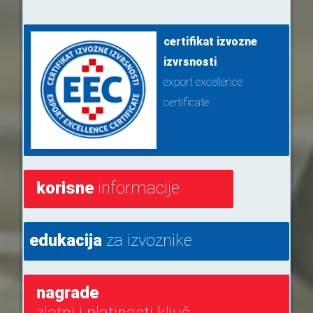
certifikat izvozne
izvrsnosti
export excellence
certificate
korisne
informacije
edukacija
za izvoznike
nagrade
zlatni i platinasti ključ