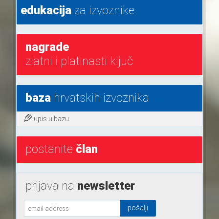
edukacija
za izvoznike
nagrade
zlatni i platinasti ključ
baza
hrvatskih izvoznika
upis u bazu
postanite
član
prijava na
newsletter