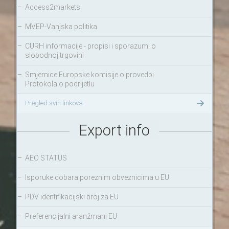
–
Access2markets
–
MVEP-Vanjska politika
–
CURH informacije - propisi i sporazumi o
slobodnoj trgovini
–
Smjernice Europske komisije o provedbi
Protokola o podrijetlu
Pregled svih linkova
Export info
–
AEO STATUS
–
Isporuke dobara poreznim obveznicima u EU
–
PDV identifikacijski broj za EU
–
Preferencijalni aranžmani EU