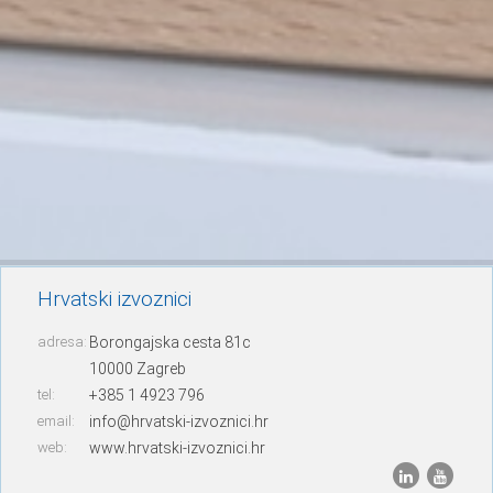
Hrvatski izvoznici
adresa:
Borongajska cesta 81c
10000 Zagreb
tel:
+385 1 4923 796
email:
info@hrvatski-izvoznici.hr
web:
www.hrvatski-izvoznici.hr