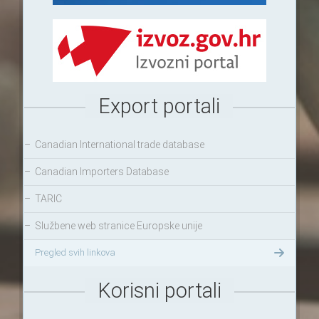
Export portali
–
Canadian International trade database
–
Canadian Importers Database
–
TARIC
–
Službene web stranice Europske unije
Pregled svih linkova
Korisni portali