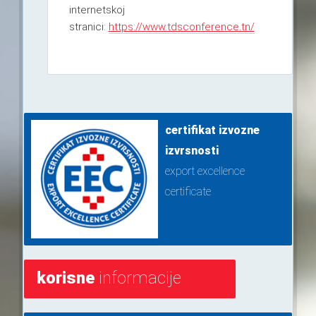
internetskoj
stranici:
https://www.tdsconference.tn/
certifikat izvozne
izvrsnosti
export excellence
certificate
korisne
informacije