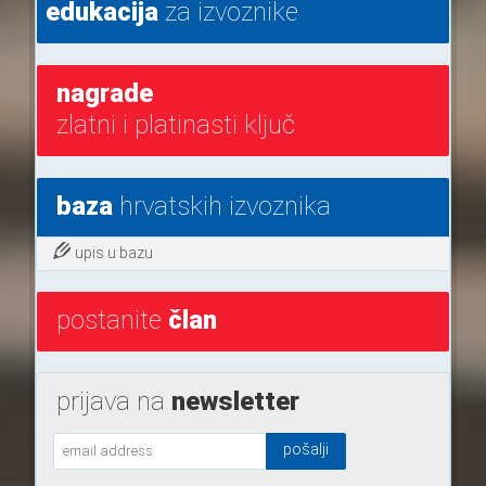
edukacija
za izvoznike
nagrade
zlatni i platinasti ključ
baza
hrvatskih izvoznika
upis u bazu
postanite
član
prijava na
newsletter