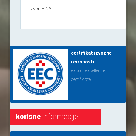
Izvor: HINA
certifikat izvozne
izvrsnosti
export excellence
certificate
korisne
informacije