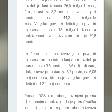
razdoblje lani iznosio 26,6 milijardi kuna,
što je rast za 8,2 posto, a uvoz za pet
posto, na 44,3 milijarde
kuna. Vanjskotrgovinski deficit je u prva tri
mjeseca iznosio 18 milijardi kuna, a
pokrivenost uvoza izvozom bila je 59,8
posto.
Izraženo u eurima, izvoz je u prva tri
mjeseca prema istom lanjskom razdoblju
porastao za 9,6 posto, na 3,6 milijardi eura,
dok je uvoz porastao za 6,7 posto, na 6,05
milijardi eura, što daje vanjskotrgovinski
deficit od 2,4 milijarde eura.
Podaci DZS-a o robnoj razmjeni prema
djelatnostima pokazuju da je prerađivačka
industrija, koja u ukupnom robnom izvozu