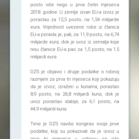
posto više nego u prva četiri mjeseca
2018. godine. U zemlje izvan EU-a izvoz je
porastao za 12,5 posto, na 1,54 milijarde
eura. Vrijednost uvezene robe iz članica
EU-a porasla je, pak, za 11,9 posto, na 6,74
milijarde eura, dok je uvoz iz zemalja koje
nisu članice EU-a pao za 1,5 posto, na 1,5
milijardi eura .
DZS je objavio i druge podatke o robnoj
razmjeni za prva tri mjeseca koji pokazuju
da je izvoz, izražen u kunama, porastao
8,9 posto, na 26,8 milijardi kuna, dok je
uvoz porastao slabije, za 6,1 posto, na
44,9 milijardi kuna.
Time je DZS naviše korigirao svoje prve
podatke, koji su pokazivali da je izvoz u
prva tri mjeseca u odnosu na isto