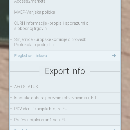
–
Access2markets
–
MVEP-Vanjska politika
–
CURH informacije - propisi i sporazumi o
slobodnoj trgovini
–
Smjernice Europske komisije o provedbi
Protokola o podrijetlu
Pregled svih linkova
Export info
–
AEO STATUS
–
Isporuke dobara poreznim obveznicima u EU
–
PDV identifikacijski broj za EU
–
Preferencijalni aranžmani EU