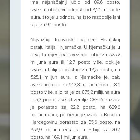
ima najznačajniji udio od 89,6 posto,
izvezla roba u vrijednosti od 3,24 milijarde
eura, što je u odnosu na isto razdoblje lani
rast za 9,1 posto.
Najvažniji trgovinski partneri Hrvatskoj
ostaju Italija i Njemačka. U Njemačku je u
prva tri mjeseca izvezeno robe za 525,2
milijuna eura ili 12,7 posto više, dok je
izvoz u Italiju porastao za 13,5 posto, na
525,1 milijun eura. Iz Njemačke je, pak,
uvezeno robe za 943,8 milijuna eura ili 8,4
posto više, a iz Italije za 875,2 milijuna eura
ili 5,3 posto više. U zemlje CEFTA-e izvoz
je porastao za 22,2 posto, na 629,6
milijuna eura, pri čemu je izvoz u Bosnu i
Hercegovinu porastao za 25,6 posto, na
353,9 milijuna eura, a u Srbiju za 20,7
posto, na 169,1 milijun eura.