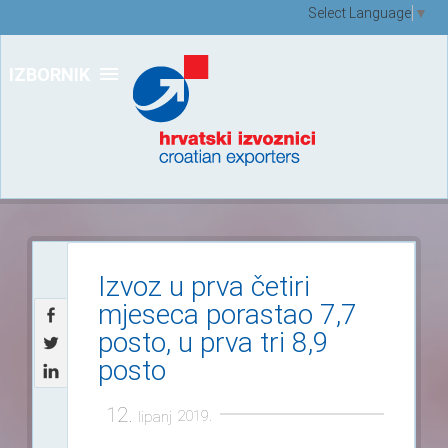
Select Language
▼
IZBORNIK
Izvoz u prva četiri
mjeseca porastao 7,7
posto, u prva tri 8,9
posto
12.
2019.
lipanj