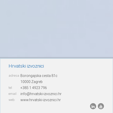
Hrvatski izvoznici
adresa:
Borongajska cesta 81c
10000 Zagreb
tel:
+385 1 4923 796
email:
info@hrvatski-izvoznici.hr
web:
www.hrvatski-izvoznici.hr