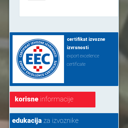
certifikat izvozne
izvrsnosti
export excellence
certificate
korisne
informacije
edukacija
za izvoznike