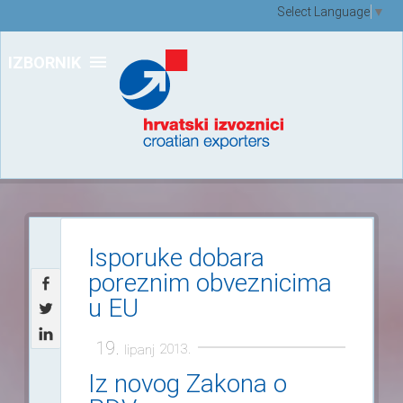
Select Language
▼
IZBORNIK
Isporuke dobara
poreznim obveznicima
u EU
19.
2013.
lipanj
Iz novog Zakona o