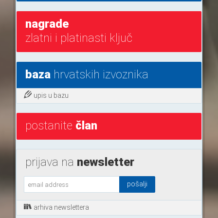
nagrade
zlatni i platinasti ključ
baza
hrvatskih izvoznika
upis u bazu
postanite
član
prijava na
newsletter
arhiva newslettera