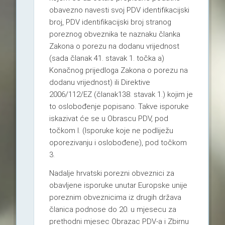
obavezno navesti svoj PDV identifikacijski
broj, PDV identifikacijski broj stranog
poreznog obveznika te naznaku članka
Zakona o porezu na dodanu vrijednost
(sada članak 41. stavak 1. točka a)
Konačnog prijedloga Zakona o porezu na
dodanu vrijednost) ili Direktive
2006/112/EZ (članak138. stavak 1.) kojim je
to oslobođenje popisano. Takve isporuke
iskazivat će se u Obrascu PDV, pod
točkom I. (Isporuke koje ne podliježu
oporezivanju i oslobođene), pod točkom
3.
Nadalje hrvatski porezni obveznici za
obavljene isporuke unutar Europske unije
poreznim obveznicima iz drugih država
članica podnose do 20. u mjesecu za
prethodni mjesec Obrazac PDV-a i Zbirnu