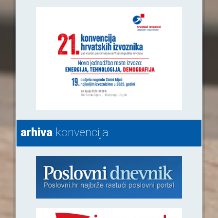
arhiva
konvencija