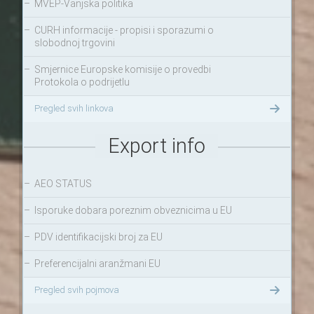
–
MVEP-Vanjska politika
–
CURH informacije - propisi i sporazumi o
slobodnoj trgovini
–
Smjernice Europske komisije o provedbi
Protokola o podrijetlu
Pregled svih linkova
Export info
–
AEO STATUS
–
Isporuke dobara poreznim obveznicima u EU
–
PDV identifikacijski broj za EU
–
Preferencijalni aranžmani EU
Pregled svih pojmova