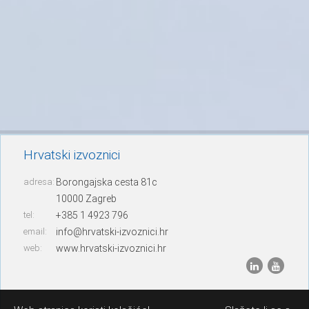
Hrvatski izvoznici
adresa:
Borongajska cesta 81c
10000 Zagreb
tel:
+385 1 4923 796
email:
info@hrvatski-izvoznici.hr
web:
www.hrvatski-izvoznici.hr