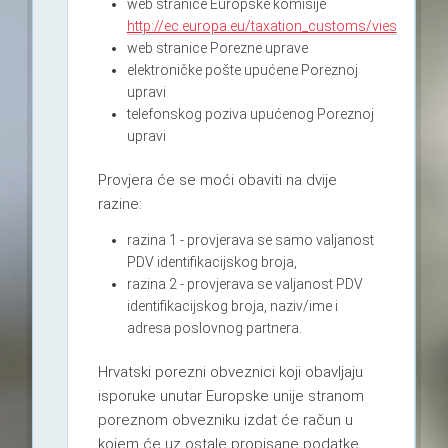
web stranice Europske komisije
http://ec.europa.eu/taxation_customs/vies
web stranice Porezne uprave
elektroničke pošte upućene Poreznoj
upravi
telefonskog poziva upućenog Poreznoj
upravi
Provjera će se moći obaviti na dvije
razine:
razina 1 - provjerava se samo valjanost
PDV identifikacijskog broja,
razina 2 - provjerava se valjanost PDV
identifikacijskog broja, naziv/ime i
adresa poslovnog partnera.
Hrvatski porezni obveznici koji obavljaju
isporuke unutar Europske unije stranom
poreznom obvezniku izdat će račun u
kojem će uz ostale propisane podatke