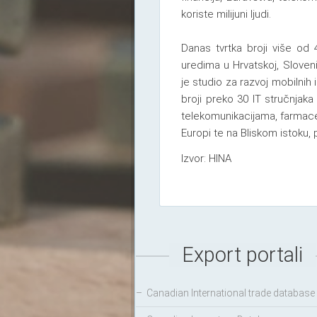
koriste milijuni ljudi.
Danas tvrtka broji više od 
uredima u Hrvatskoj, Sloveniji
je studio za razvoj mobilnih
broji preko 30 IT stručnjaka 
telekomunikacijama, farmaceut
Europi te na Bliskom istoku, 
Izvor: HINA
Export portali
–
Canadian International trade database