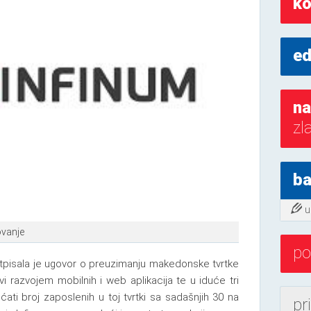
ko
ed
na
zl
ba
u
ovanje
po
potpisala je ugovor o preuzimanju makedonske tvrtke
 razvojem mobilnih i web aplikacija te u iduće tri
ćati broj zaposlenih u toj tvrtki sa sadašnjih 30 na
pr