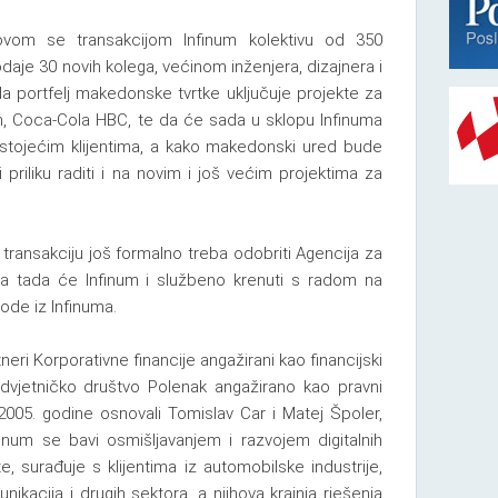
ovom se transakcijom Infinum kolektivu od 350
daje 30 novih kolega, većinom inženjera, dizajnera i
da portfelj makedonske tvrtke uključuje projekte za
ton, Coca-Cola HBC, te da će sada u sklopu Infinuma
ostojećim klijentima, a kako makedonski ured bude
 priliku raditi i na novim i još većim projektima za
 transakciju još formalno treba odobriti Agencija za
, a tada će Infinum i službeno krenuti s radom na
vode iz Infinuma.
eri Korporativne financije angažirani kao financijski
Odvjetničko društvo Polenak angažirano kao pravni
 2005. godine osnovali Tomislav Car i Matej Špoler,
finum se bavi osmišljavanjem i razvojem digitalnih
e, surađuje s klijentima iz automobilske industrije,
unikacija i drugih sektora, a njihova krajnja rješenja