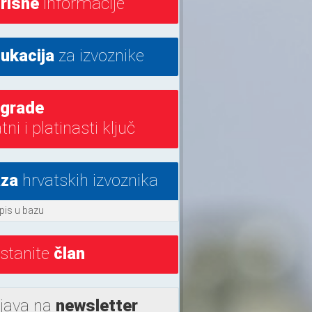
risne
informacije
ukacija
za izvoznike
grade
atni i platinasti ključ
za
hrvatskih izvoznika
pis u bazu
stanite
član
ijava na
newsletter