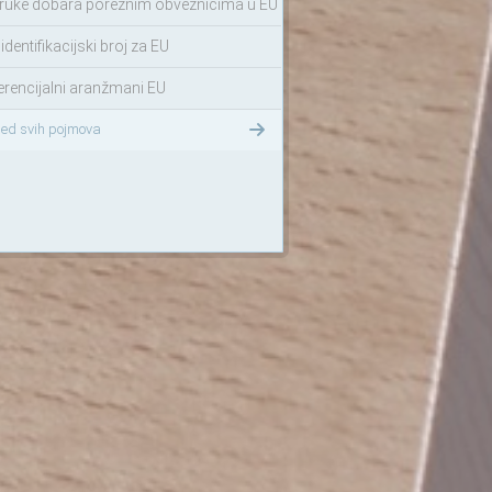
ruke dobara poreznim obveznicima u EU
identifikacijski broj za EU
erencijalni aranžmani EU
led svih pojmova