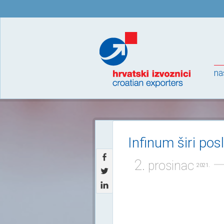
na
Infinum širi po
2.
prosinac
2021.