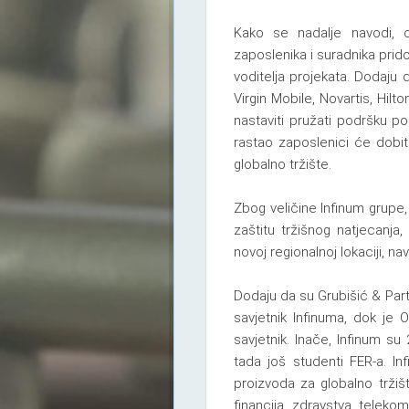
Kako se nadalje navodi, 
zaposlenika i suradnika prido
voditelja projekata. Dodaju 
Virgin Mobile, Novartis, Hil
nastaviti pružati podršku p
rastao zaposlenici će dobiti
globalno tržište.
Zbog veličine Infinum grupe,
zaštitu tržišnog natjecanja
novoj regionalnoj lokaciji, na
Dodaju da su Grubišić & Partn
savjetnik Infinuma, dok je 
savjetnik. Inače, Infinum su
tada još studenti FER-a. In
proizvoda za globalno tržišt
financija, zdravstva, telekom