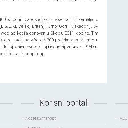
400 stručnih zaposlenika iz više od 15 zemalja, s
, SAD-u, Velikoj Britaniji, Crnoj Gori i Makedoniji. 3P
 i web aplikacija osnovan u Skopju 2011. godine. Tim
koji su radili na više od 300 projekata za klijente u
skoj, osiguravateljskoj i industriji zabave u SAD-u,
podatci su iz priopćenja.
Korisni portali
–
Access2markets
–
AEO