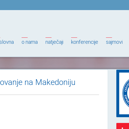
slovna
o nama
natječaji
konferencije
sajmovi
slovanje na Makedoniju