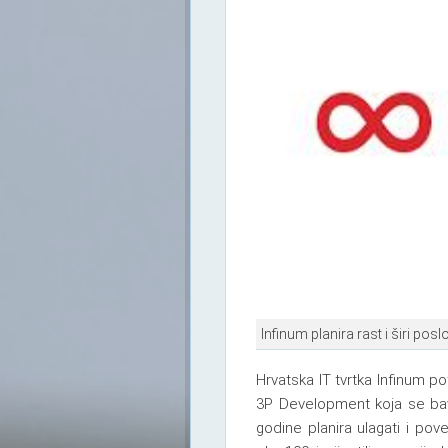
Infinum planira rast i širi posl
Hrvatska IT tvrtka Infinum 
3P Development koja se bavi
godine planira ulagati i pove