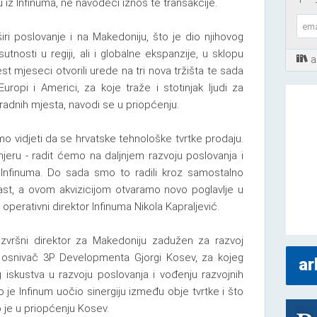
edu iz Infinuma, ne navodeći iznos te transakcije.
ri poslovanje i na Makedoniju, što je dio njihovog
utnosti u regiji, ali i globalne ekspanzije, u sklopu
a
t mjeseci otvorili urede na tri nova tržišta te sada
uropi i Americi, za koje traže i stotinjak ljudi za
 radnih mjesta, navodi se u priopćenju.
o vidjeti da se hrvatske tehnološke tvrtke prodaju.
eru - radit ćemo na daljnjem razvoju poslovanja i
i Infinuma. Do sada smo to radili kroz samostalno
rast, a ovom akvizicijom otvaramo novo poglavlje u
 operativni direktor Infinuma Nikola Kapraljević.
zvršni direktor za Makedoniju zadužen za razvoj
ti osnivač 3P Developmenta Gjorgi Kosev, za kojeg
ar
skustva u razvoju poslovanja i vođenju razvojnih
 je Infinum uočio sinergiju između obje tvrtke i što
o je u priopćenju Kosev.