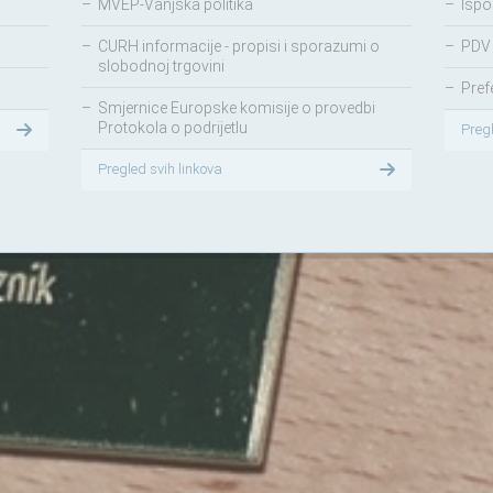
–
MVEP-Vanjska politika
–
Ispo
–
CURH informacije - propisi i sporazumi o
–
PDV 
slobodnoj trgovini
–
Pref
–
Smjernice Europske komisije o provedbi
Protokola o podrijetlu
Preg
Pregled svih linkova