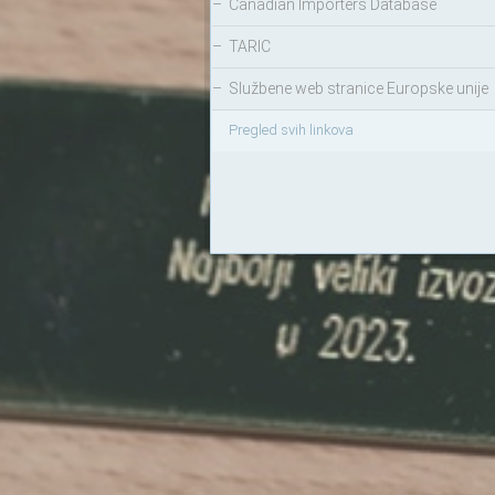
–
Canadian Importers Database
–
TARIC
–
Službene web stranice Europske unije
Pregled svih linkova