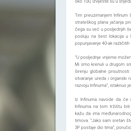
oko 100, izvijestili su u srij
Tim preuzimanjem Infinum ši
strateškog plana jačanja pris
čega su već u posljednjih šes
posluju na šest lokacija u E
popunjavanje 40-ak različitih
"U posljednje vrijeme možem
Mi smo krenuli u drugom smj
širenju globalne prisutnost
otvaranje ureda i organski 
razvoju Infinuma", istaknuo je
Iz Infinuma navode da će i
Infinuma na tom tržištu bi
kažu da ima međunarodnog i
timova. "Jako sam sretan što
3P postaje dio tima", poruči