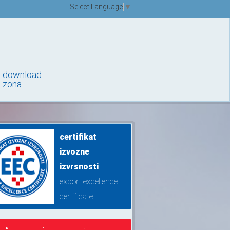
Select Language
▼
download
zona
certifikat
izvozne
izvrsnosti
export excellence
certificate