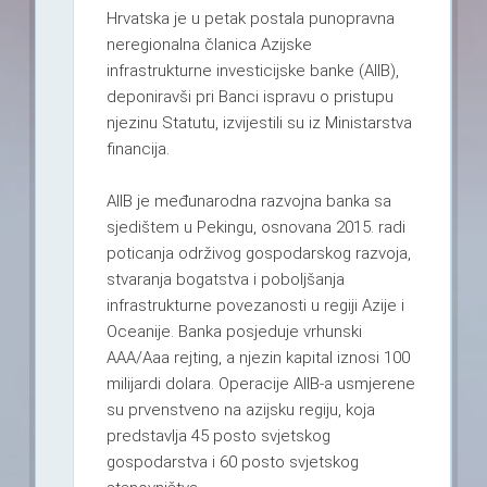
Hrvatska je u petak postala punopravna
neregionalna članica Azijske
infrastrukturne investicijske banke (AIIB),
deponiravši pri Banci ispravu o pristupu
njezinu Statutu, izvijestili su iz Ministarstva
financija.
AIIB je međunarodna razvojna banka sa
sjedištem u Pekingu, osnovana 2015. radi
poticanja održivog gospodarskog razvoja,
stvaranja bogatstva i poboljšanja
infrastrukturne povezanosti u regiji Azije i
Oceanije. Banka posjeduje vrhunski
AAA/Aaa rejting, a njezin kapital iznosi 100
milijardi dolara. Operacije AIIB-a usmjerene
su prvenstveno na azijsku regiju, koja
predstavlja 45 posto svjetskog
gospodarstva i 60 posto svjetskog