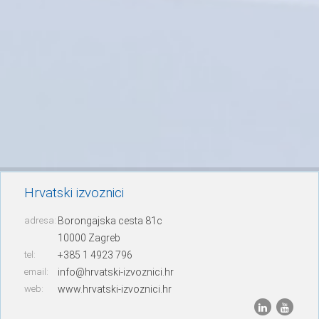
Hrvatski izvoznici
adresa:
Borongajska cesta 81c
10000 Zagreb
tel:
+385 1 4923 796
email:
info@hrvatski-izvoznici.hr
web:
www.hrvatski-izvoznici.hr