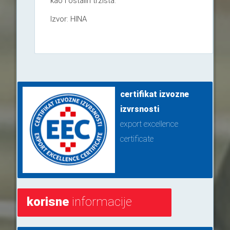
kao i ostalih tržišta.
Izvor: HINA
certifikat izvozne
izvrsnosti
export excellence
certificate
korisne
informacije