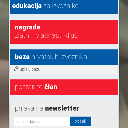
edukacija
za izvoznike
nagrade
zlatni i platinasti ključ
baza
hrvatskih izvoznika
upis u bazu
postanite
član
prijava na
newsletter