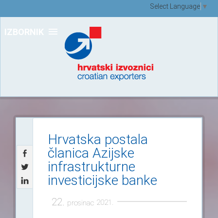
Select Language
▼
IZBORNIK
Hrvatska postala
članica Azijske
infrastrukturne
investicijske banke
22.
2021.
prosinac