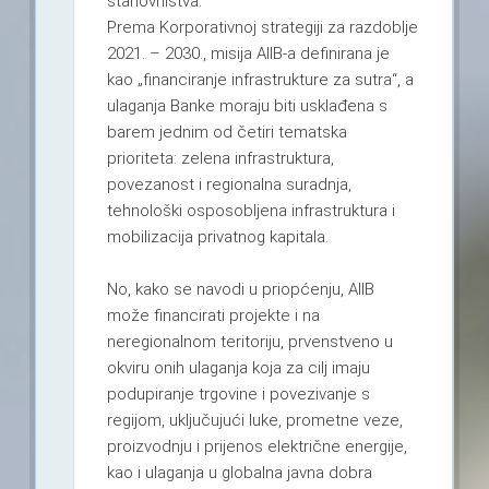
stanovništva.
Prema Korporativnoj strategiji za razdoblje
2021. – 2030., misija AIIB-a definirana je
kao „financiranje infrastrukture za sutra“, a
ulaganja Banke moraju biti usklađena s
barem jednim od četiri tematska
prioriteta: zelena infrastruktura,
povezanost i regionalna suradnja,
tehnološki osposobljena infrastruktura i
mobilizacija privatnog kapitala.
No, kako se navodi u priopćenju, AIIB
može financirati projekte i na
neregionalnom teritoriju, prvenstveno u
okviru onih ulaganja koja za cilj imaju
podupiranje trgovine i povezivanje s
regijom, uključujući luke, prometne veze,
proizvodnju i prijenos električne energije,
kao i ulaganja u globalna javna dobra