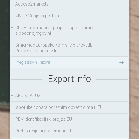
–
Access2markets
–
MVEP-Vanjska politika
–
CURH informacije - propisi i sporazumi o
slobodnoj trgovini
–
Smjernice Europske komisije o provedbi
Protokola o podrijetlu
Pregled svih linkova
Export info
–
AEO STATUS
–
Isporuke dobara poreznim obveznicima u EU
–
PDV identifikacijski broj za EU
–
Preferencijalni aranžmani EU