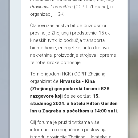
Provincial Committee
(CCPIT Zhejiang), u
organizaciji HGK.
Članovi izaslanstva bit će dužnosnici
provincije Zhejiang i predstavnici 15-ak
kineskih tvrtki iz područja transporta,
biomedicine, energetike, auto dijelova,
nekretnina, proizvodnje strojeva i opreme
te robe široke potrošnje.
Tom prigodom HGK i CCPIT Zhejiang
organizirat će
Hrvatska - Kina
(Zhejiang) gospodarski forum i B2B
razgovore koji
će se održati
15.
studenog 2024. u hotelu Hilton Garden
Inn u Zagrebu s početkom u 14:00 sati.
Cilj foruma je pružiti tvrtkama više
informacija o mogućnosti poslovanja
između provincije Zhejiang i Hrvatske, a