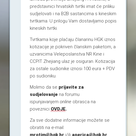
predstavnici hrvatskih tvrtki imat će priliku
sudjelovati i na B2B sastancima s kineskim
tvrtkama. U prilogu Vam dostavljamo popis
kineskih tvrtki.
Tvrtkama koje plaćaju članarinu HGK iznos
kotizacije je pokriven članskim paketom, a
uzvanicima Veleposlanstva NR Kine i
CCPIT Zhejiang ulaz je osiguran. Kotizacija
za ostale sudionike iznosi 100 eura + PDV
po sudioniku.
Molimo da se
prijavite za
sudjelovanje
na forumu
ispunjavanjem
online
obrasca na
poveznici
OVDJE
.
Za sve dodatne informacije možete se
obratiti na e-mail:
mrotim@hgk.hr
i/ili
aperica@hgk.hr
.