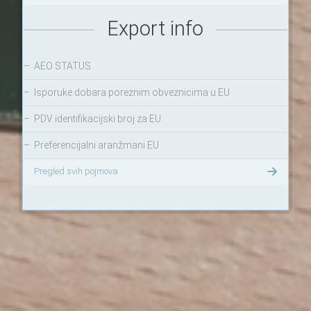
Export info
–
AEO STATUS
–
Isporuke dobara poreznim obveznicima u EU
–
PDV identifikacijski broj za EU
–
Preferencijalni aranžmani EU
Pregled svih pojmova