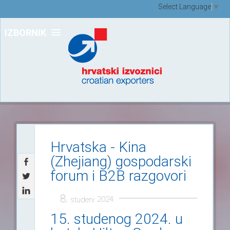
Select Language
▼
IZBORNIK
Hrvatska - Kina
(Zhejiang) gospodarski
forum i B2B razgovori
8.
2024.
studeni
15. studenog 2024. u