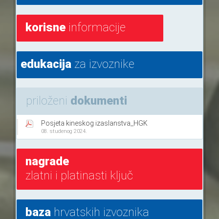
korisne
informacije
edukacija
za izvoznike
priloženi
dokumenti
Posjeta kineskog izaslanstva_HGK
08. studenog 2024.
nagrade
zlatni i platinasti ključ
baza
hrvatskih izvoznika