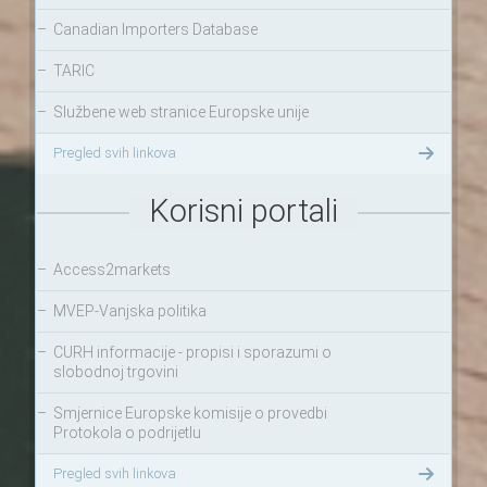
–
Canadian Importers Database
–
TARIC
–
Službene web stranice Europske unije
Pregled svih linkova
Korisni portali
–
Access2markets
–
MVEP-Vanjska politika
–
CURH informacije - propisi i sporazumi o
slobodnoj trgovini
–
Smjernice Europske komisije o provedbi
Protokola o podrijetlu
Pregled svih linkova