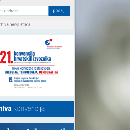
rhiva newslettera
hiva
konvencija