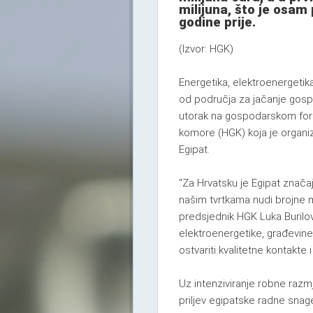
milijuna, što je osam
godine prije.
(Izvor: HGK)
Energetika, elektroenergetik
od područja za jačanje gospo
utorak na gospodarskom forum
komore (HGK) koja je organiz
Egipat.
"Za Hrvatsku je Egipat značaj
našim tvrtkama nudi brojne 
predsjednik HGK Luka Burilovi
elektroenergetike, građevine
ostvariti kvalitetne kontakte
Uz intenziviranje robne razmj
priljev egipatske radne snag