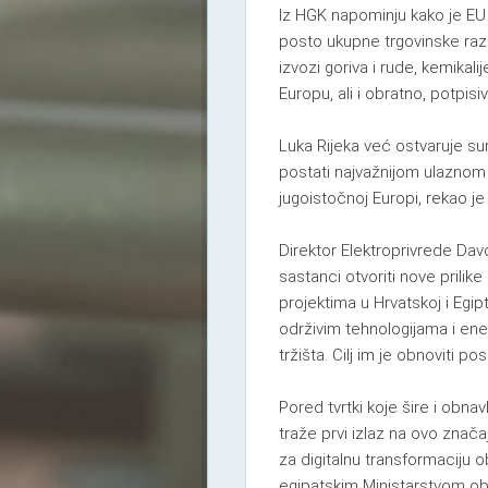
Iz HGK napominju kako je EU 
posto ukupne trgovinske raz
izvozi goriva i rude, kemikal
Europu, ali i obratno, potpis
Luka Rijeka već ostvaruje sura
postati najvažnijom ulaznom 
jugoistočnoj Europi, rekao j
Direktor Elektroprivrede Da
sastanci otvoriti nove prilik
projektima u Hrvatskoj i Egip
održivim tehnologijama i ene
tržišta. Cilj im je obnoviti 
Pored tvrtki koje šire i obnav
traže prvi izlaz na ovo značaj
za digitalnu transformaciju 
egipatskim Ministarstvom ob