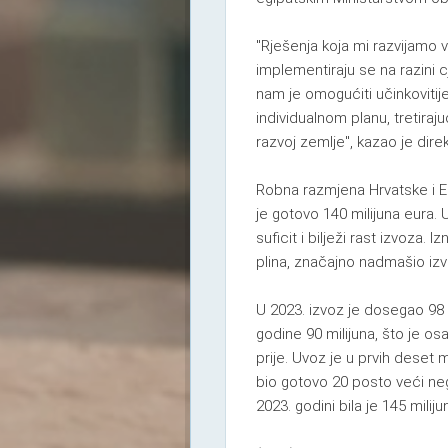
"Rješenja koja mi razvijamo v
implementiraju se na razini 
nam je omogućiti učinkovitije
individualnom planu, tretiraj
razvoj zemlje", kazao je dire
Robna razmjena Hrvatske i E
je gotovo 140 milijuna eura.
suficit i bilježi rast izvoza.
plina, značajno nadmašio izv
U 2023. izvoz je dosegao 98 
godine 90 milijuna, što je o
prije. Uvoz je u prvih deset 
bio gotovo 20 posto veći ne
2023. godini bila je 145 miliju