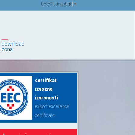
Select Language
▼
download
zona
certifikat
izvozne
izvrsnosti
export excellence
certificate