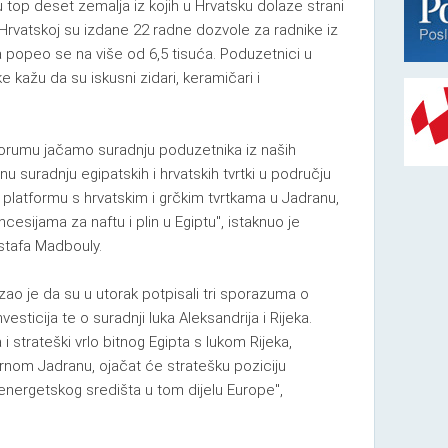
 top deset zemalja iz kojih u Hrvatsku dolaze strani
u Hrvatskoj su izdane 22 radne dozvole za radnike iz
la popeo se na više od 6,5 tisuća. Poduzetnici u
e kažu da su iskusni zidari, keramičari i
rumu jačamo suradnju poduzetnika iz naših
u suradnju egipatskih i hrvatskih tvrtki u području
i platformu s hrvatskim i grčkim tvrtkama u Jadranu,
cesijama za naftu i plin u Egiptu", istaknuo je
stafa Madbouly.
zao je da su u utorak potpisali tri sporazuma o
nvesticija te o suradnji luka Aleksandrija i Rijeka.
 strateški vrlo bitnog Egipta s lukom Rijeka,
rnom Jadranu, ojačat će stratešku poziciju
energetskog središta u tom dijelu Europe",