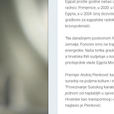
Egipat prošle godine našao u
radnici. Primjerice, u 2020. 
Egipta, a u 2024. broj dozvo
građevini za egipatske radnik
krovopokrivači.
"Na današnjem poslovnom fo
zemalja. Ponosni smo na trajn
energetike. Naša tvrtka grad
a hrvatska INA sudjeluje u kon
predsjednik vlade Egipta Mo
Premijer Andrej Plenković ka
suradnji na poljima kulture i i
"Povezivanje Sueskog kanala i
jednom od najdubljih u sjeve
Hrvatske kao transportnog i 
naglasio je Plenković.