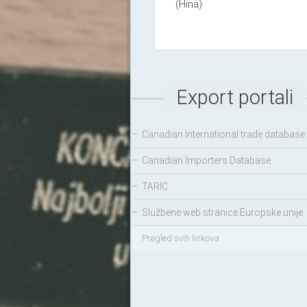
(Hina)
Export portali
–
Canadian International trade database
–
Canadian Importers Database
–
TARIC
–
Službene web stranice Europske unije
Pregled svih linkova