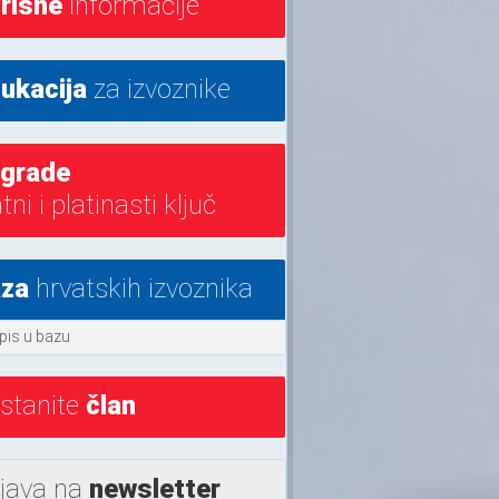
risne
informacije
ukacija
za izvoznike
grade
atni i platinasti ključ
za
hrvatskih izvoznika
pis u bazu
stanite
član
ijava na
newsletter