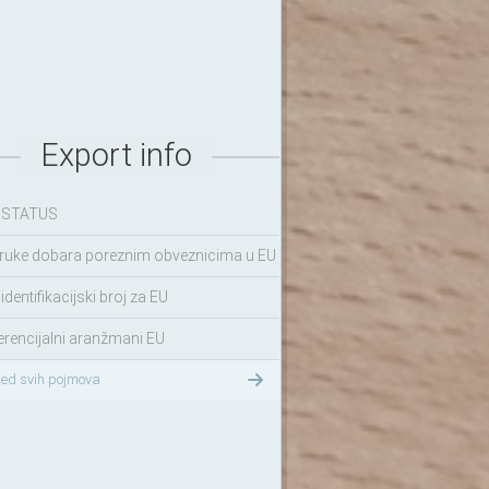
Export info
 STATUS
ruke dobara poreznim obveznicima u EU
identifikacijski broj za EU
erencijalni aranžmani EU
led svih pojmova