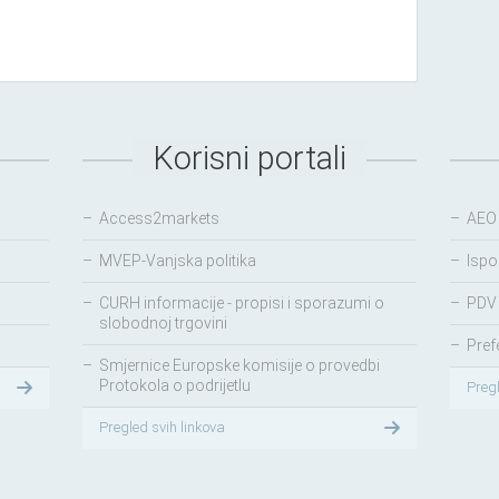
Korisni portali
–
Access2markets
–
AEO
–
MVEP-Vanjska politika
–
Ispo
–
CURH informacije - propisi i sporazumi o
–
PDV 
slobodnoj trgovini
–
Pref
–
Smjernice Europske komisije o provedbi
Protokola o podrijetlu
Preg
Pregled svih linkova