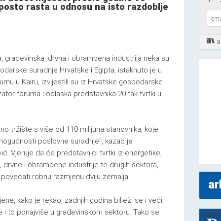
 posto rasta u odnosu na isto razdoblje
a
a, građevinska, drvna i obrambena industrija neka su
darske suradnje Hrvatske i Egipta, istaknuto je u
u u Kairu, izvijestili su iz Hrvatske gospodarske
ator foruma i odlaska predstavnika 20-tak tvrtki u
no tržište s više od 110 milijuna stanovnika, koje
mogućnosti poslovne suradnje", kazao je
ć. Vjeruje da će predstavnici tvrtki iz energetike,
, drvne i obrambene industrije te drugih sektora,
 i povećati robnu razmjenu dviju zemalja.
ar
ene, kako je rekao, zadnjih godina bilježi se i veći
e i to ponajviše u građevinskom sektoru. Tako se