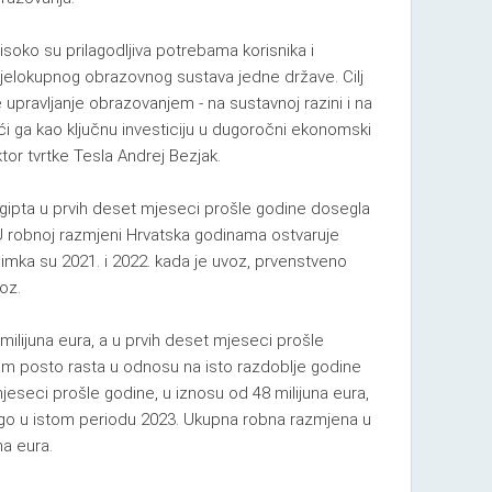
isoko su prilagodljiva potrebama korisnika i
cjelokupnog obrazovnog sustava jedne države. Cilj
 upravljanje obrazovanjem - na sustavnoj razini i na
ući ga kao ključnu investiciju u dugoročni ekonomski
ktor tvrtke Tesla Andrej Bezjak.
gipta u prvih deset mjeseci prošle godine dosegla
 U robnoj razmjeni Hrvatska godinama ostvaruje
 Iznimka su 2021. i 2022. kada je uvoz, prvenstveno
oz.
milijuna eura, a u prvih deset mjeseci prošle
sam posto rasta u odnosu na isto razdoblje godine
mjeseci prošle godine, u iznosu od 48 milijuna eura,
go u istom periodu 2023. Ukupna robna razmjena u
na eura.