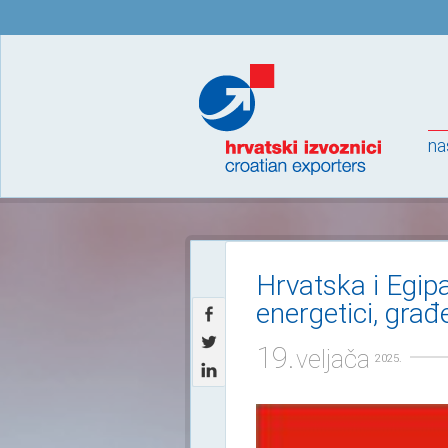
na
Hrvatska i Egip
energetici, građe
19.
veljača
2025.