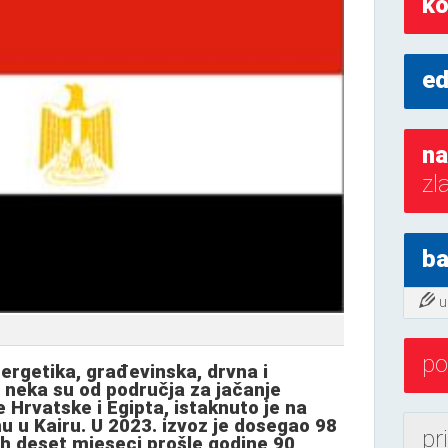
ko
ed
na
zl
ba
u
po
ergetika, građevinska, drvna i
 neka su od područja za jačanje
Hrvatske i Egipta, istaknuto je na
u Kairu. U 2023. izvoz je dosegao 98
pr
vih deset mjeseci prošle godine 90