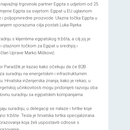
najvažniji trgovinski partner Egipta s udjelom od 25
mjene Egipta sa svijetom. Egipat u EU uglavnom
ije i poljoprivredne proizvode. Ulazna točka Egipta u
ivanjem sporazuma cilja postati Luka Rijeka.
dnju s klijentima egipatskog tržišta, a cilj joj je
i izlaznom točkom za Egipat u srednjoj i
e član Uprave Marko Mišković.
vor Paradžik je kazao kako očekuju da će B2B
e za suradnju na energetskim i infrastrukturnim
tu. Hrvatska inženjerska znanja, kako je rekao, u
rgetskoj učinkovitosti mogu pridonijeti razvoju oba
poslovnu suradnju sa egipatskim kompanijama.
ljaju suradnju, u delegaciji se nalaze i tvrtke koje
no tržište. Tesla je hrvatska tvrtka specijalizirana
obrazovanja koja želi uspostaviti odnose s
razovanja.