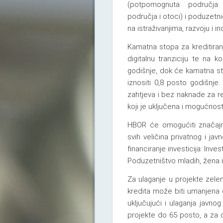
(potpomognuta područja p
područja i otoci) i poduzetni
na istraživanjima, razvoju i i
Kamatna stopa za kreditiranj
digitalnu tranziciju te na k
godišnje, dok će kamatna st
iznositi 0,8 posto godišnj
zahtjeva i bez naknade za re
koji je uključena i mogućnost
HBOR će omogućiti značajn
svih veličina privatnog i ja
financiranje investicija: Inve
Poduzetništvo mladih, žena i
Za ulaganje u projekte zelene
kredita može biti umanjena
uključujući i ulaganja javn
projekte do 65 posto, a za 