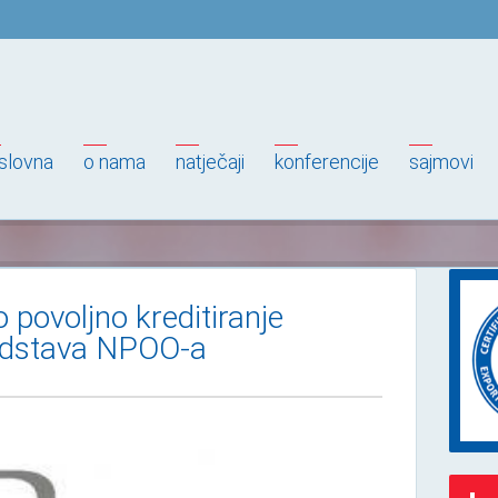
slovna
o nama
natječaji
konferencije
sajmovi
ovoljno kreditiranje
sredstava NPOO-a