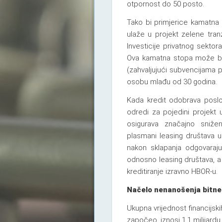
otpornost do 50 posto.
Tako bi primjerice kamatna 
ulaže u projekt zelene tra
Investicije privatnog sektor
Ova kamatna stopa može bit
(zahvaljujući subvencijama 
osobu mlađu od 30 godina.
Kada kredit odobrava poslo
odredi za pojedini projekt
osigurava značajno snižen
plasmani leasing društava 
nakon sklapanja odgovaraj
odnosno leasing društava, a 
kreditiranje izravno HBOR-u.
Načelo nenanošenja bitne 
Ukupna vrijednost financijs
započeo, iznosi 1,1 milijardu