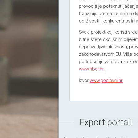
provoditi je potaknuti jačanje
tranziciju prema zelenim i d
održivosti i konkurentnosti 
Svaki projekt koji koristi s
bitne štete okolišnim ciljevi
neprihvatljivih aktivnosti, pr
zakonodavstvom EU. Više pojed
podnošenju zahtjeva za kre
www.hbor.hr.
Izvor:
www.poslovni.hr
Export portali