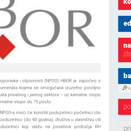
ko
ed
na
zl
ba
 oporavka i otpornosti (NPOO) HBOR je započeo s
trumenata kojima se omogućava izuzetno povoljno
u
jekata privatnog i javnog sektora – uz kamatne stope
kamatne stope do 75 posto.
po
 NPOO-a moći će koristiti poduzetnici početnici (do
oduzetnici (do 40 godina), društva u vlasništvu i/ili
poduzetnici koji ulažu na posebna područja RH
pr