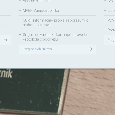
–
Access2markets
–
AEO
–
MVEP-Vanjska politika
–
Ispo
–
CURH informacije - propisi i sporazumi o
–
PDV 
slobodnoj trgovini
–
Pref
–
Smjernice Europske komisije o provedbi
Protokola o podrijetlu
Preg
Pregled svih linkova