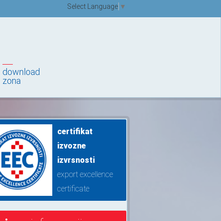
Select Language
▼
download
zona
certifikat
izvozne
izvrsnosti
export excellence
certificate