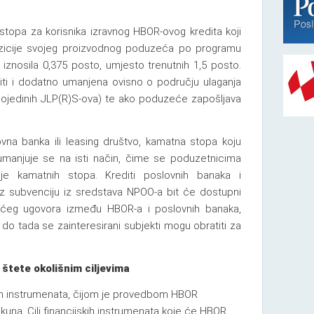
stopa za korisnika izravnog HBOR-ovog kredita koji
nzicije svojeg proizvodnog poduzeća po programu
a iznosila 0,375 posto, umjesto trenutnih 1,5 posto.
i i dodatno umanjena ovisno o području ulaganja
pojedinih JLP(R)S-ova) te ako poduzeće zapošljava
vna banka ili leasing društvo, kamatna stopa koju
 umanjuje se na isti način, čime se poduzetnicima
je kamatnih stopa. Krediti poslovnih banaka i
uz subvenciju iz sredstava NPOO-a bit će dostupni
ućeg ugovora između HBOR-a i poslovnih banaka,
do tada se zainteresirani subjekti mogu obratiti za
štete okolišnim ciljevima
kih instrumenata, čijom je provedbom HBOR
 kuna. Cilj financijskih instrumenata koje će HBOR