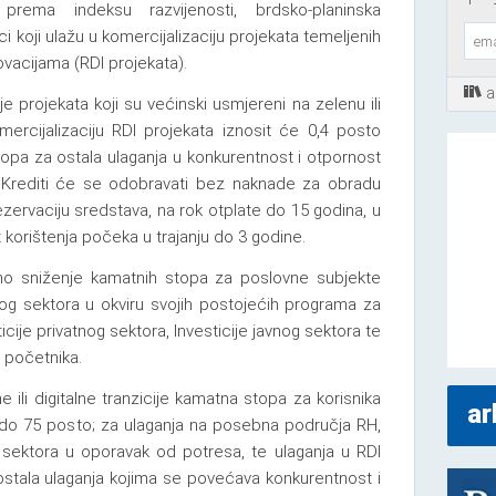
rema indeksu razvijenosti, brdsko-planinska
ci koji ulažu u komercijalizaciju projekata temeljenih
novacijama (RDI projekata).
a
e projekata koji su većinski usmjereni na zelenu ili
omercijalizaciju RDI projekata iznosit će 0,4 posto
opa za ostala ulaganja u konkurentnost i otpornost
e. Krediti će se odobravati bez naknade za obradu
zervaciju sredstava, na rok otplate do 15 godina, u
 korištenja počeka u trajanju do 3 godine.
o sniženje kamatnih stopa za poslovne subjekte
vnog sektora u okviru svojih postojećih programa za
sticije privatnog sektora, Investicije javnog sektora te
 početnika.
 ili digitalne tranzicije kamatna stopa za korisnika
ar
 do 75 posto; za ulaganja na posebna područja RH,
og sektora u oporavak od potresa, te ulaganja u RDI
ostala ulaganja kojima se povećava konkurentnost i