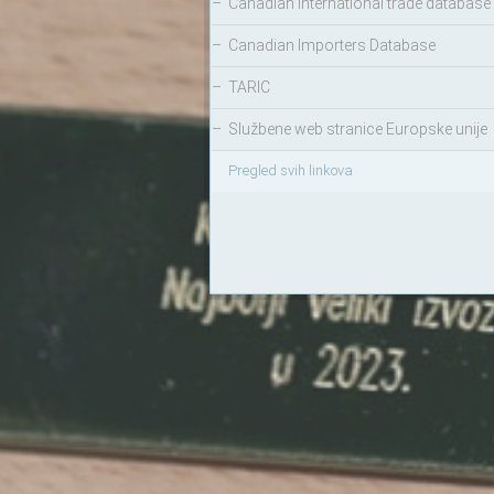
–
Canadian International trade database
–
Canadian Importers Database
–
TARIC
–
Službene web stranice Europske unije
Pregled svih linkova