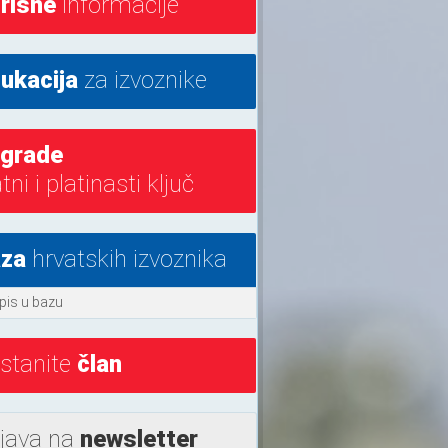
risne
informacije
ukacija
za izvoznike
grade
atni i platinasti ključ
za
hrvatskih izvoznika
pis u bazu
stanite
član
ijava na
newsletter