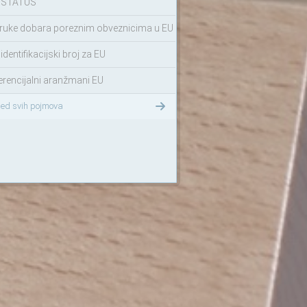
 STATUS
ruke dobara poreznim obveznicima u EU
identifikacijski broj za EU
erencijalni aranžmani EU
led svih pojmova