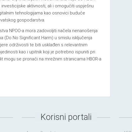
 investicijske aktivnosti, ali i omogućiti uspješnu
igitalnim tehnologijama kao osnovici buduće
hrvatskog gospodarstva.
redstva NPOO-a mora zadovoljiti načela nenanošenja
ma (Do No Significant Harm) u smislu isključenja
ovjere održivosti te biti usklađen s relevantnim
inosti kao i upitnik koji je potrebno ispuniti pri
dit mogu se pronaći na mrežnim stranicama HBOR-a
Korisni portali