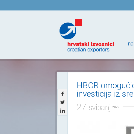
na
HBOR omogućio p
investicija iz 
27.
svibanj
2022.